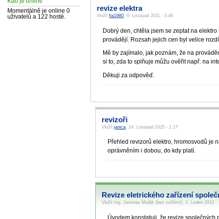
Kdo je online
revize elektra
Momentálně je online 0
Vložil
fia1980
, 9. Listopad 2011 - 5:48
uživatelů a 122 hosté.
Dobrý den, chtěla jsem se zeptat na elektro r
provádějí. Rozsah jejich cen byl velice rozd
Mě by zajímalo, jak poznám, že na provádění 
si to, zda to splňuje můžu ověřit např. na in
Děkuji za odpověď.
revizoři
Vložil
janica
, 14. Listopad 2025 - 1:17
Přehled revizorů elektro, hromosvodů je 
oprávněním i dobou, do kdy platí.
Revize eletrického zařízení spole
Vložil Ing. Jaroslav Molák (bez ověření), 2. Leden 2012 -
Úvodem konstatuji, že revize společných pr