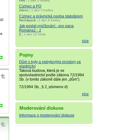
Petr
|
1 den 3 hodiny
Cizinec a PO
Zdeno
|
1 den 3 hodiny
Cizinec a právnická osoba statutárem
izi
Nechápavá
|
1 den 4 hodiny
Jak poslat vyúčtování - pro pana
Romana1 - 2
de
§
|
1 den 12 hodin
více
Pojmy
Dům s byty a nebytovými prostory ve
vlastnictví
Taková budova, která je ve
spoluvlastnictví podle zákona 72/1994
Sb. (v tomto zákoně dále jen „dům“).
72/1994 Sb., § 2, písmeno d)
více
Moderování diskuse
Informace o moderování diskuse