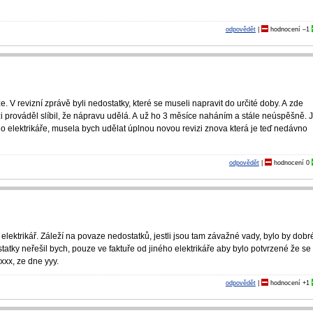
odpovědět
|
hodnocení
–1
 V revizní zprávě byli nedostatky, které se museli napravit do určité doby. A zde
izi prováděl slíbil, že nápravu udělá. A už ho 3 měsíce naháním a stále neúspěšně. 
ého elektrikáře, musela bych udělat úplnou novou revizi znova která je teď nedávno
odpovědět
|
hodnocení
0
 elektrikář. Záleží na povaze nedostatků, jestli jsou tam závažné vady, bylo by dobré
tatky neřešil bych, pouze ve faktuře od jiného elektrikáře aby bylo potvrzené že se
xxx, ze dne yyy.
odpovědět
|
hodnocení
+1