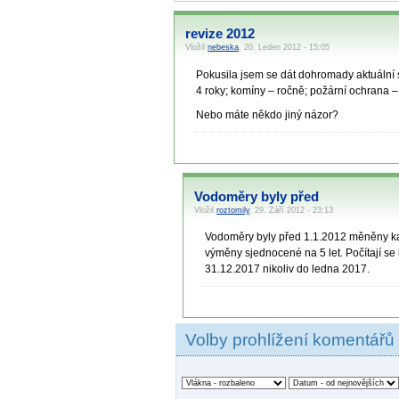
revize 2012
Vložil
nebeska
, 20. Leden 2012 - 15:05
Pokusila jsem se dát dohromady aktuální se
4 roky; komíny – ročně; požární ochrana 
Nebo máte někdo jiný názor?
Vodoměry byly před
Vložil
roztomily
, 29. Září 2012 - 23:13
Vodoměry byly před 1.1.2012 měněny kaž
výměny sjednocené na 5 let. Počítají s
31.12.2017 nikoliv do ledna 2017.
Volby prohlížení komentářů