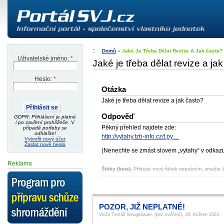
Domů
» Jaké Je Třeba Dělat Revize A Jak často?
Uživatelské jméno:
*
Jaké je třeba dělat revize a ja
Heslo:
*
Otázka
Jaké je třeba dělat revize a jak často?
Odpověď
GDPR: Přihlášení je platné
i po zavření prohlížeče. V
Pěkný přehled najdete zde:
případě potřeby se
odhlašte!
http://vytahy.tzb-info.cz/t.py…
Vytvořit nový účet
Zaslat nové heslo
(Nenechte se zmást slovem „vytahy“ v odkazu,
Reklama
Štítky (beta):
Přidejte nový štítek vepsáním, smažte k
POZOR, JIŽ NEPLATNÉ!
Vložil Tomáš Neugebauer. (bez ověření), 29. Květen 2023 - 