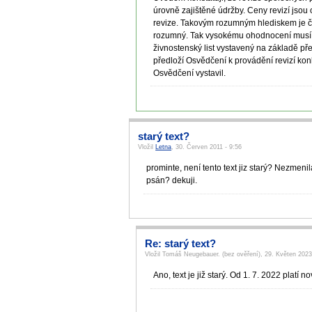
úrovně zajištěné údržby. Ceny revizí jsou
revize. Takovým rozumným hlediskem je ča
rozumný. Tak vysokému ohodnocení musí od
živnostenský list vystavený na základě př
předloží Osvědčení k provádění revizí konk
Osvědčení vystavil.
starý text?
Vložil
Letna
, 30. Červen 2011 - 9:56
prominte, není tento text jiz starý? Nezmeni
psán? dekuji.
Re: starý text?
Vložil Tomáš Neugebauer. (bez ověření), 29. Květen 2023
Ano, text je již starý. Od 1. 7. 2022 platí 