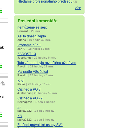
Hledame profesionalniho predsedu
(3)
více
Poslední komentáře
nemůžeme se sejít
Roman1
|
29 min.
Asi to dnešní teplo
Zdeno
|
16 hodin 42 min.
Prodáme půdu
Jak
Jan77
|
18 hodin 52 min.
ŽÁDOST 13
Justitianus
|
22 hodiny 6 min.
Tato záhada byla rozluštěna už dávno
Pavel II
|
23 hodiny 28 min.
Má podle V8s čekat
Pavel II
|
23 hodiny 44 min.
Klid!
Klidnil
|
23 hodiny 57 min.
Cizinec a PO 3
Justitianus
|
23 hodiny 59 min.
 si
Cizinec a PO - 2
Nechápavá
|
1 den 1 hodina
:-)
radka2222
|
1 den 3 hodiny
KN
radka2222
|
1 den 3 hodiny
Zrušení právnické osoby SVJ