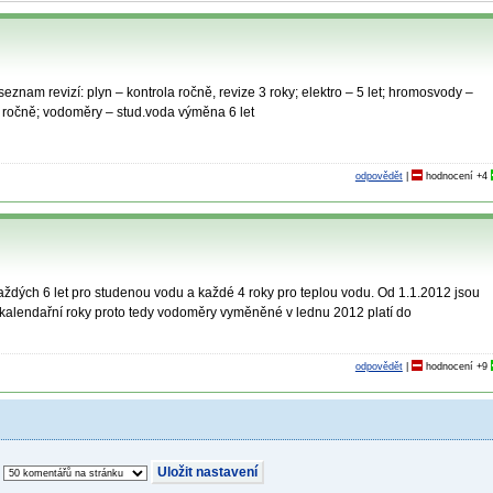
znam revizí: plyn – kontrola ročně, revize 3 roky; elektro – 5 let; hromosvody –
– ročně; vodoměry – stud.voda výměna 6 let
odpovědět
|
hodnocení
+4
dých 6 let pro studenou vodu a každé 4 roky pro teplou vodu. Od 1.1.2012 jsou
e kalendařní roky proto tedy vodoměry vyměněné v lednu 2012 platí do
odpovědět
|
hodnocení
+9