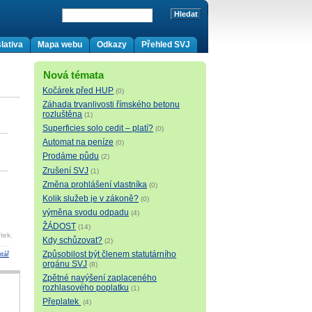
lativa
Mapa webu
Odkazy
Přehled SVJ
Nová témata
Kočárek před HUP
(0)
Záhada trvanlivosti římského betonu
rozluštěna
(1)
Superficies solo cedit – platí?
(0)
Automat na peníze
(0)
Prodáme půdu
(2)
Zrušení SVJ
(1)
Změna prohlášení vlastníka
(0)
Kolik služeb je v zákoně?
(0)
výměna svodu odpadu
(4)
ŽÁDOST
(14)
tek.
Kdy schůzovat?
(2)
Způsobilost být členem statutárního
tář
orgánu SVJ
(8)
Zpětné navýšení zaplaceného
rozhlasového poplatku
(1)
Přeplatek
(4)