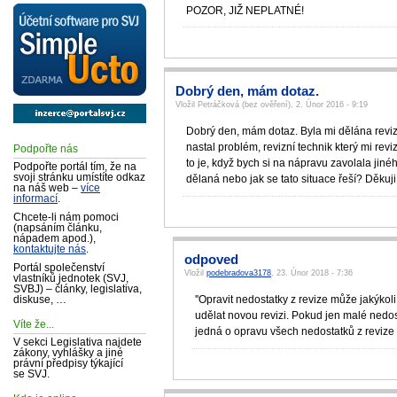
POZOR, JIŽ NEPLATNÉ!
Dobrý den, mám dotaz.
Vložil Petráčková (bez ověření), 2. Únor 2016 - 9:19
Dobrý den, mám dotaz. Byla mi dělána revize.
nastal problém, revizní technik který mi rev
Podpořte nás
to je, když bych si na nápravu zavolala jin
Podpořte portál tím, že na
svoji stránku umístíte odkaz
dělaná nebo jak se tato situace řeší? Děkuji
na náš web –
více
informací
.
Chcete-li nám pomoci
(napsáním článku,
nápadem apod.),
kontaktujte nás
.
odpoved
Portál společenství
Vložil
podebradova3178
, 23. Únor 2018 - 7:36
vlastníků jednotek (SVJ,
SVBJ) – články, legislativa,
''Opravit nedostatky z revize může jakýkoli
diskuse, …
udělat novou revizi. Pokud jen malé nedos
Víte že...
jedná o opravu všech nedostatků z revize 
V sekci Legislativa najdete
zákony, vyhlášky a jiné
právní předpisy týkající
se SVJ.