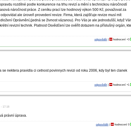
 opravdu rozdílné podle konkurence na trhu revizí a mění s technickou náročností
sová náročnost práce. Z ceníku prací lze hodinový výkon 500 Kč, považovat za
povídat ale úroveň provedení revize. Firma, která zajišťuje revize musí mít
edložení Oprávnění,(jedná se živnost vázanou). Pro Vás je ale jednodušší, když V
rétní revizní technik. Platnost Osvědčení lze ověřit dotazem na příslušný orgán, kt
odpovědět
|
hodnocení
+3
la se nektera pravidla ci cetnost povinnych revizi od roku 2006, kdy byl ten clanek
odpovědět
|
hodnocení
+1
 - 17:16
nová právní úprava.
odpovědět
|
hodnocení
0