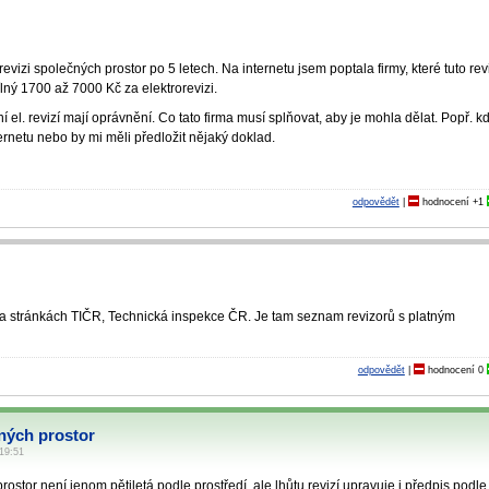
evizi společných prostor po 5 letech. Na internetu jsem poptala firmy, které tuto rev
ílný 1700 až 7000 Kč za elektrorevizi.
el. revizí mají oprávnění. Co tato firma musí splňovat, aby je mohla dělat. Popř. k
ternetu nebo by mi měli předložit nějaký doklad.
odpovědět
|
hodnocení
+1
na stránkách TIČR, Technická inspekce ČR. Je tam seznam revizorů s platným
odpovědět
|
hodnocení
0
čných prostor
 19:51
ostor není jenom pětiletá podle prostředí, ale lhůtu revizí upravuje i předpis podle