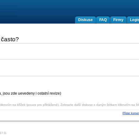
Diskuse
FAQ
Firmy
Legis
k často?
 jsou zde uevedeny i ostatní revize)
liknutím na křížek (pouze pro přihlášené). Zobrazte další diskuse s daným štítkem kliknutím na ští
Přidat komen
17:11