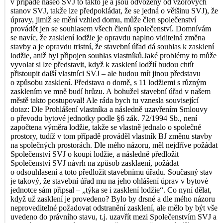
v případě našeo SVJ to takto je a jsou odvozeny od vzorových
stanov SVJ, takže lze předpokládat, že se jedná o většinu SVJ), že
úpravy, jimiž se mění vzhled domu, může člen společenství
provádět jen se souhlasem všech členů společenství. Domnívám
se navíc, že zasklení lodžie je opravdu naplno viditelná změna
stavby a je opravdu tristní, že stavební úřad dá souhlas k zasklení
lodžie, aniž byl připojen souhlas vlastníků.Jaké problémy to může
vyvolat si lze představit, když k zasklení lodžií budou chtít
přistoupit další vlastníci SVJ – ale budou mít jinou představu
o způsobu zasklení. Představa o domě, s 11 lodžiemi s různým
zasklením ve mně budí hrůzu. A bohužel stavební úřad v našem
městě takto postupoval! Ale ráda bych tu vznesla související
dotaz: Dle Prohlášení vlastníka a následně uzavřením Smlouvy
o převodu bytové jednotky podle §6 zák. 72/1994 Sb., není
započtena výměra lodžie, takže se vlastně jednalo o společné
prostory, tudíž v tom případě prováděl vlastník BJ změnu stavby
na společných prostorách. Dle mého názoru, měl nejdříve požádat
Společenství SVJ o koupi lodžie, a následně předložit
Společenství SVJ návrh na způsob zasklaení, požádat
o odsouhlasení a toto předložit stavebnímu úřadu. Současný stav
je takový, že stavební úřad mu na jeho ohlášení úprav v bytové
jednotce sám připsal – „týka se i zasklení lodžie“. Co nyní dělat,
když už zasklení je provedeno? Bylo by drsné a dle mého názoru
neproveditelné požadovat odstranění zasklení, ale mělo by být vše
uvedeno do právního stavu, t.j. uzavřít mezi Společenstvím SVJ a