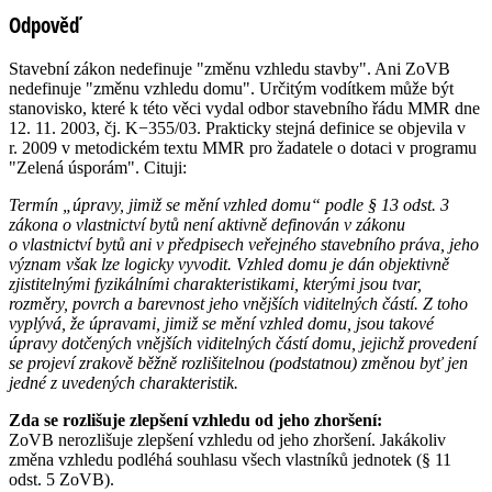
Odpověď
Stavební zákon nedefinuje "změnu vzhledu stavby". Ani ZoVB
nedefinuje "změnu vzhledu domu". Určitým vodítkem může být
stanovisko, které k této věci vydal odbor stavebního řádu MMR dne
12. 11. 2003, čj. K−355/03. Prakticky stejná definice se objevila v
r. 2009 v metodickém textu MMR pro žadatele o dotaci v programu
"Zelená úsporám". Cituji:
Termín „úpravy, jimiž se mění vzhled domu“ podle § 13 odst. 3
zákona o vlastnictví bytů není aktivně definován v zákonu
o vlastnictví bytů ani v předpisech veřejného stavebního práva, jeho
význam však lze logicky vyvodit. Vzhled domu je dán objektivně
zjistitelnými fyzikálními charakteristikami, kterými jsou tvar,
rozměry, povrch a barevnost jeho vnějších viditelných částí. Z toho
vyplývá, že úpravami, jimiž se mění vzhled domu, jsou takové
úpravy dotčených vnějších viditelných částí domu, jejichž provedení
se projeví zrakově běžně rozlišitelnou (podstatnou) změnou byť jen
jedné z uvedených charakteristik.
Zda se rozlišuje zlepšení vzhledu od jeho zhoršení:
ZoVB nerozlišuje zlepšení vzhledu od jeho zhoršení. Jakákoliv
změna vzhledu podléhá souhlasu všech vlastníků jednotek (§ 11
odst. 5 ZoVB).