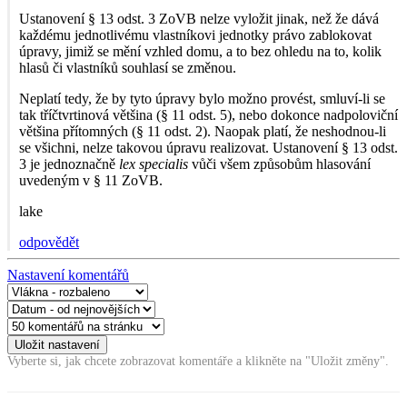
Ustanovení § 13 odst. 3 ZoVB nelze vyložit jinak, než že dává
každému jednotlivému vlastníkovi jednotky právo zablokovat
úpravy, jimiž se mění vzhled domu, a to bez ohledu na to, kolik
hlasů či vlastníků souhlasí se změnou.
Neplatí tedy, že by tyto úpravy bylo možno provést, smluví-li se
tak tříčtvrtinová většina (§ 11 odst. 5), nebo dokonce nadpoloviční
většina přítomných (§ 11 odst. 2). Naopak platí, že neshodnou-li
se všichni, nelze takovou úpravu realizovat. Ustanovení § 13 odst.
3 je jednoznačně
lex specialis
vůči všem způsobům hlasování
uvedeným v § 11 ZoVB.
lake
odpovědět
Nastavení komentářů
Vyberte si, jak chcete zobrazovat komentáře a klikněte na "Uložit změny".