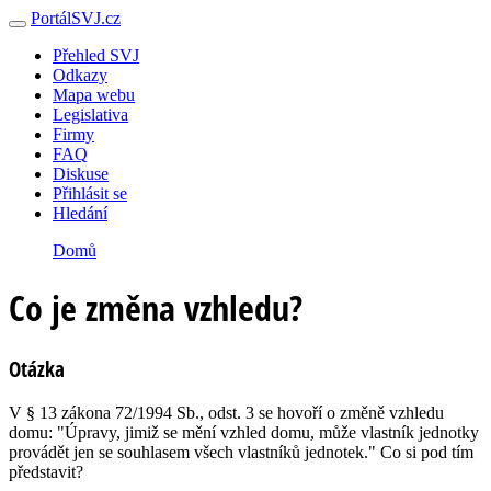
PortálSVJ.cz
Přehled SVJ
Odkazy
Mapa webu
Legislativa
Firmy
FAQ
Diskuse
Přihlásit se
Hledání
Domů
Co je změna vzhledu?
Otázka
V § 13 zákona 72/1994 Sb., odst. 3 se hovoří o změně vzhledu
domu: "Úpravy, jimiž se mění vzhled domu, může vlastník jednotky
provádět jen se souhlasem všech vlastníků jednotek." Co si pod tím
představit?