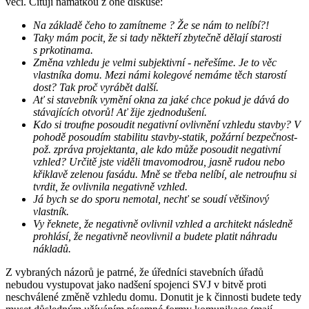
věci. Cituji namátkou z oné diskuse:
Na základě čeho to zamítneme ? Že se nám to nelíbí?!
Taky mám pocit, že si tady někteří zbytečně dělají starosti
s prkotinama.
Změna vzhledu je velmi subjektivní - neřešíme. Je to věc
vlastníka domu. Mezi námi kolegové nemáme těch starostí
dost? Tak proč vyrábět další.
Ať si stavebník vymění okna za jaké chce pokud je dává do
stávajících otvorů! Ať žije zjednodušení.
Kdo si troufne posoudit negativní ovlivnění vzhledu stavby? V
pohodě posoudím stabilitu stavby-statik, požární bezpečnost-
pož. zpráva projektanta, ale kdo může posoudit negativní
vzhled? Určitě jste viděli tmavomodrou, jasně rudou nebo
křiklavě zelenou fasádu. Mně se třeba nelíbí, ale netroufnu si
tvrdit, že ovlivnila negativně vzhled.
Já bych se do sporu nemotal, nechť se soudí většinový
vlastník.
Vy řeknete, že negativně ovlivnil vzhled a architekt následně
prohlásí, že negativně neovlivnil a budete platit náhradu
nákladů.
Z vybraných názorů je patrné, že úředníci stavebních úřadů
nebudou vystupovat jako nadšení spojenci SVJ v bitvě proti
neschválené změně vzhledu domu. Donutit je k činnosti budete tedy