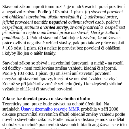
Stavební zákon naproti tomu rozlišuje u udržovacích prací pozitivní
a negativní změnu. Podle § 103 odst. 1 písm. (e)
stavební povolení
ani ohlášení stavebnímu úřadu nevyžadují (...) udržovací práce,
jejichž provedení nemůže
negativně
ovlivnit zdraví osob, požární
bezpečnost, stabilitu a
vzhled stavby
, životní prostředí a bezpečnost
při užívání a nejde o udržovací práce na stavbě, která je kulturní
památkou (...).
Pokud stavební úřad dojde k závěru, že udržovací
práce ovlivní negativně vzhled stavby, pak pro takové práce neplatí
§ 103 odst. 1 písm. (e) a nelze je provést bez povolení či ohlášení,
i kdyby šlo jen o nátěr fasády.
Stavební zákon se zbývá i stavebními úpravami, u nichž - na rozdíl
od údržby - není rozlišována změna vzhledu kladná či záporná.
Podle § 103 odst. 1 písm. (h) ohlášení aní stavební povolení
nevyžadují stavební úpravy, kterými se nemění "vzhled stavby".
Zde už se při jakékoliv změně vzhledu (tedy i ke zlepšení) striktně
vyžaduje ohlášení či stavební povolení.
Zda se lze dovolat práva u stavebního úřadu:
Teoreticky ano, praxe bude záviset na ochotě úředníků. Na
stránkách
Ústavu územního rozvoje MMR
proběhla v září 2008
diskuse pracovníků stavebních úřadů ohledně změny vzhledu podle
nového stavebního zákona. Podle názorů v diskusi je možno udělat
si obrázek o ochotě pracovníků stavebních úřadů angažovat se v této