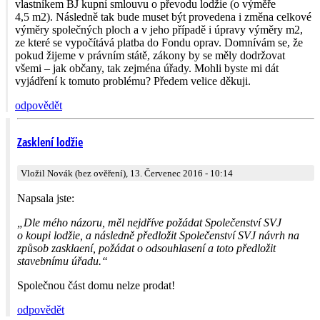
vlastníkem BJ kupní smlouvu o převodu lodžie (o výměře
4,5 m2). Následně tak bude muset být provedena i změna celkové
výměry společných ploch a v jeho případě i úpravy výměry m2,
ze které se vypočítává platba do Fondu oprav. Domnívám se, že
pokud žijeme v právním státě, zákony by se měly dodržovat
všemi – jak občany, tak zejména úřady. Mohli byste mi dát
vyjádření k tomuto problému? Předem velice děkuji.
odpovědět
Zasklení lodžie
Vložil Novák (bez ověření), 13. Červenec 2016 - 10:14
Napsala jste:
„Dle mého názoru, měl nejdříve požádat Společenství SVJ
o koupi lodžie, a následně předložit Společenství SVJ návrh na
způsob zasklaení, požádat o odsouhlasení a toto předložit
stavebnímu úřadu.“
Společnou část domu nelze prodat!
odpovědět