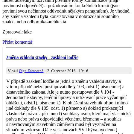
muset důsledným užíváním písemné formy komunikace (mají
povinnost odpovědět) a požadováním konkrétních kroků (jsou
povinni svou nečinnost odůvodnit nějakým paragrafem). Je vhodné,
aby změna vzhledu byla konstatována v dobrozdání soudního
znalce, nebo odborníka-architekta.
Zpracoval: lake
Přidat komentář
Změna vzhledu stavby - zasklení lodžie
Vložil
Olga Zámostná
, 12. Červenec 2016 - 19:16
V případě zasklení lodžie se jedná o změnu vzhledu stavby a
v tom případě nelze postupovat dle § 103, odst.1) písmeno c) a
d)stavebního zákona. Ale je nutno postupovat dle § 104 -
Jednoduché stavby, terénní úpravy a udržovací práce vyžadující
ohlášení, odst.1), písmeno k). K ohlášení stavebník připojí mimo
jiné doklady dle § 105, odst. 1) písmeno a) doklad prokazující
vlastnické právo…písemno f) souhlasy osob, které mají vlastnická
práva nebo práva odpovídající věcnému břemenu – a souhlas
s navrhovaným stavebním záměrem musí být vyznačen na
situačním výkresu. Dále ve stanovách SVJ bývá uvedeno (