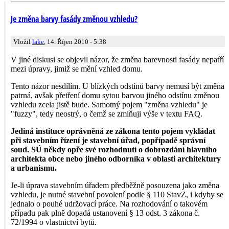
Je změna barvy fasády změnou vzhledu?
Vložil
lake
, 14. Říjen 2010 - 5:38
V jiné diskusi se objevil názor, že změna barevnosti fasády nepatří
mezi úpravy, jimiž se mění vzhled domu.
Tento názor nesdílím. U blízkých odstínů barvy nemusí být změna
patrná, avšak přetření domu sytou barvou jiného odstínu změnou
vzhledu zcela jistě bude. Samotný pojem "změna vzhledu" je
"fuzzy", tedy neostrý, o čemž se zmiňuji výše v textu FAQ.
Jediná instituce oprávněná ze zákona tento pojem vykládat
při stavebním řízení je stavební úřad, popřípadě správní
soud. SÚ někdy opře své rozhodnutí o dobrozdání hlavního
architekta obce nebo jiného odborníka v oblasti architektury
a urbanismu.
Je-li úprava stavebním úřadem předběžně posouzena jako změna
vzhledu, je nutné stavební povolení podle § 110 StavZ, i kdyby se
jednalo o pouhé udržovací práce. Na rozhodování o takovém
případu pak plně dopadá ustanovení § 13 odst. 3 zákona č.
72/1994 o vlastnictví bytů.