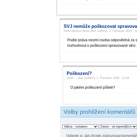
SVJ nemůže poškozovat spravova
Vložil Správce domu (bez ověření), 1. Červenec 2019 - 1
Podle práva nesmí osoba odpovědná za sp
rozhodnout o poškození spravované věci.
Poškození?
Vložil ... (bez ověření), 1. Červenec 2019 - 21:04
O jakém poškození píšete?
Volby prohlížení komentářů
Vyberte si, jak chcete zobrazovat komentář