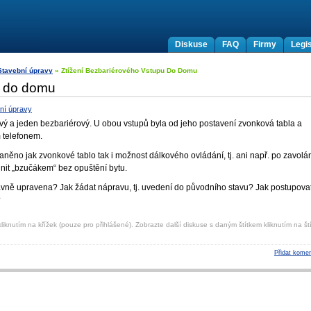
Diskuse
FAQ
Firmy
Legis
Stavební úpravy
» Ztížení Bezbariérového Vstupu Do Domu
u do domu
ní úpravy
vý a jeden bezbariérový. U obou vstupů byla od jeho postavení zvonková tabla a
 telefonem.
ěno jak zvonkové tablo tak i možnost dálkového ovládání, tj. ani např. po zavolá
nit „bzučákem“ bez opuštění bytu.
ávně upravena? Jak žádat nápravu, tj. uvedení do původního stavu? Jak postupovat
?
liknutím na křížek (pouze pro přihlášené). Zobrazte další diskuse s daným štítkem kliknutím na ští
Přidat komen