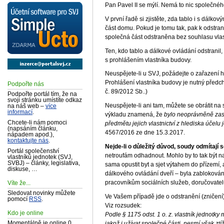
Pan Pavel II se mýlí. Nemá to nic společné
V první řadě si zjistěte, zda tablo i s dálk
část domu. Pokud je tomu tak, pak k odstran
společná část odstraněna bez souhlasu vla
Ten, kdo tablo a dálkové ovládání odstrani
s prohlášením vlastníka budovy.
Neuspějete-li u SVJ, požádejte o zařazení 
Prohlášení vlastníka budovy je nutný předc
Podpořte nás
č. 89/2012 Sb..)
Podpořte portál tím, že na
svoji stránku umístíte odkaz
Neuspějete-li ani tam, můžete se obrátit na
na náš web –
více
informací
.
výkladu znamená, že
bylo neoprávněně zas
Chcete-li nám pomoci
předmětu jejich vlastnictví z hlediska účelu 
(napsáním článku,
4567/2016 ze dne 15.3.2017.
nápadem apod.),
kontaktujte nás
.
Nejde-li o důležitý důvod, soudy odmítají 
Portál společenství
netroufám odhadnout. Mohlo by to tak být n
vlastníků jednotek (SVJ,
SVBJ) – články, legislativa,
sama opustit byt a sjet výtahem do přízemí,
diskuse, …
dálkového ovládání dveří – byla zablokován
pracovníkům sociálních služeb, doručovate
Víte že...
Sledovat novinky můžete
Ve Vašem případě jde o odstranění (zničení) 
pomocí
RSS
.
Viz rozsudek:
Kdo je online
Podle § 1175 odst. 1 o. z. vlastník jednotk
jakož i užívat společné části, nesmí však zt
Momentálně je online 0