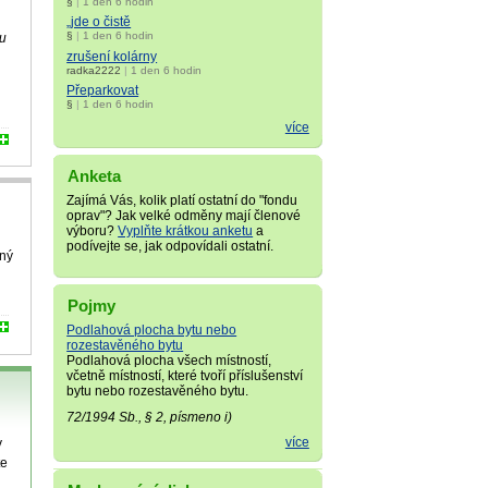
§
|
1 den 6 hodin
.
„jde o čistě
§
|
1 den 6 hodin
ou
zrušení kolárny
radka2222
|
1 den 6 hodin
Přeparkovat
§
|
1 den 6 hodin
více
Anketa
Zajímá Vás, kolik platí ostatní do "fondu
oprav"? Jak velké odměny mají členové
výboru?
Vyplňte krátkou anketu
a
podívejte se, jak odpovídali ostatní.
žný
Pojmy
Podlahová plocha bytu nebo
rozestavěného bytu
Podlahová plocha všech místností,
včetně místností, které tvoří příslušenství
bytu nebo rozestavěného bytu.
72/1994 Sb., § 2, písmeno i)
více
y
te