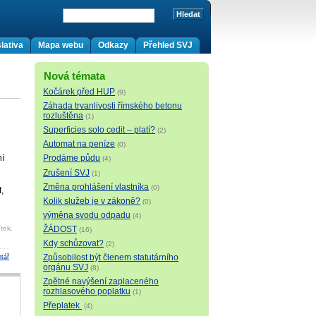
lativa
Mapa webu
Odkazy
Přehled SVJ
Nová témata
Kočárek před HUP
(9)
Záhada trvanlivosti římského betonu
rozluštěna
(1)
Superficies solo cedit – platí?
(2)
Automat na peníze
(0)
ní
Prodáme půdu
(4)
Zrušení SVJ
(1)
Změna prohlášení vlastníka
(0)
,
Kolik služeb je v zákoně?
(0)
výměna svodu odpadu
(4)
ŽÁDOST
tek.
(16)
Kdy schůzovat?
(2)
Způsobilost být členem statutárního
tář
orgánu SVJ
(8)
Zpětné navýšení zaplaceného
rozhlasového poplatku
(1)
Přeplatek
(4)