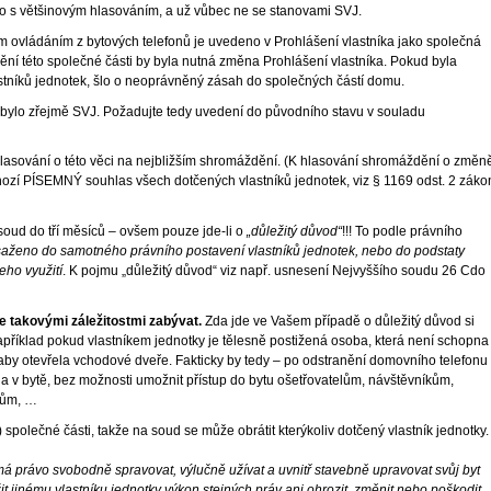
ho s většinovým hlasováním, a už vůbec ne se stanovami SVJ.
ovým ovládáním z bytových telefonů je uvedeno v Prohlášení vlastníka jako společná
ění této společné části by byla nutná změna Prohlášení vlastníka. Pokud byla
stníků jednotek, šlo o neoprávněný zásah do společných částí domu.
l, bylo zřejmě SVJ. Požadujte tedy uvedení do původního stavu v souladu
hlasování o této věci na nejbližším shromáždění. (K hlasování shromáždění o změn
hozí PÍSEMNÝ souhlas všech dotčených vlastníků jednotek, viz § 1169 odst. 2 zák
 soud do tří měsíců – ovšem pouze jde-li o
„důležitý důvod“
!!! To podle právního
aženo do samotného právního postavení vlastníků jednotek, nebo do podstaty
jeho využití
. K pojmu „důležitý důvod“ viz např. usnesení Nejvyššího soudu 26 Cdo
se takovými záležitostmi zabývat.
Zda jde ve Vašem případě o důležitý důvod si
apříklad pokud vlastníkem jednotky je tělesně postižená osoba, která není schopna
 aby otevřela vchodové dveře. Fakticky by tedy – po odstranění domovního telefonu
a v bytě, bez možnosti umožnit přístup do bytu ošetřovatelům, návštěvníkům,
lům, …
společné části, takže na soud se může obrátit kterýkoliv dotčený vlastník jednotky.
y má právo svobodně spravovat, výlučně užívat a uvnitř stavebně upravovat svůj byt
ížit jinému vlastníku jednotky výkon stejných práv ani ohrozit, změnit nebo poškodit