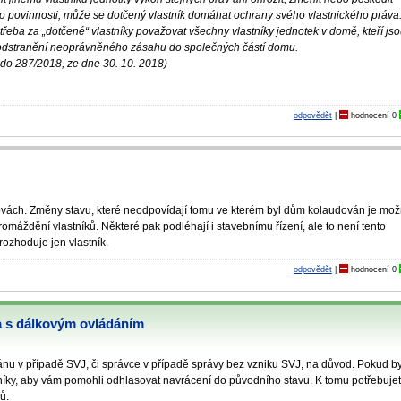
 tyto povinnosti, může se dotčený vlastník domáhat ochrany svého vlastnického práva
třeba za „dotčené“ vlastníky považovat všechny vlastníky jednotek v domě, kteří js
 odstranění neoprávněného zásahu do společných částí domu.
do 287/2018, ze dne 30. 10. 2018)
odpovědět
|
hodnocení
0
ovách. Změny stavu, které neodpovídají tomu ve kterém byl dům kolaudován je mo
omáždění vlastníků. Některé pak podléhají i stavebnímu řízení, ale to není tento
rozhoduje jen vlastník.
odpovědět
|
hodnocení
0
a s dálkovým ovládáním
ánu v případě SVJ, či správce v případě správy bez vzniku SVJ, na důvod. Pokud b
stníky, aby vám pomohli odhlasovat navrácení do původního stavu. K tomu potřebuje
ů.