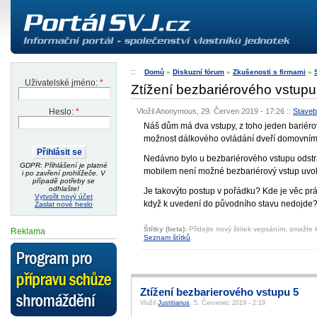
Domů
»
Diskuzní fórum
»
Zkušenosti s firmami
»
Uživatelské jméno:
*
Ztížení bezbariérového vstup
Vložil Anonymous, 29. Červen 2019 - 17:26
::
Staveb
Heslo:
*
Náš dům má dva vstupy, z toho jeden bariéro
možnost dálkového ovládání dveří domovním
Nedávno bylo u bezbariérového vstupu odstran
GDPR: Přihlášení je platné
mobilem není možné bezbariérový vstup uvol
i po zavření prohlížeče. V
případě potřeby se
odhlašte!
Je takovýto postup v pořádku? Kde je věc pr
Vytvořit nový účet
když k uvedení do původního stavu nedojde
Zaslat nové heslo
Štítky (beta):
Přidejte nový štítek vepsáním, smažte k
Reklama
Seznam štítků
.
Ztížení bezbarierového vstupu 5
Vložil
Justitianus
, 5. Červenec 2019 - 2:19