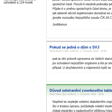
uživatelů a 124 hosté.
společné části. Poruší-li vlastník jednotky
Půjde-li o změnu společných částí domu, je 
tak aktivně věcně legitimováni domáhat se
(podle rozsudku Nejvyššího soudu ČR 26 C
Justitianus
Pokud se jedná o dům s SVJ
Vložil Pavel II (bez ověření), 2. Červenec 2019 - 15:08
pak je věc právně upravena ve Vašich stan
po schválení nejvyšším orgánem a tím je shr
případ. U družstevních a nájemních bytů se 
Důvod odstranění zvonkového tabl
Vložil Vilém (bez ověření), 1. Červenec 2019 - 16:01
Napřed se zeptejte vašeho statutárního org
šlo o trvalou úpravu, požádejte ostatní vla
získat vlastníky s nadpoloviční většinou hlas