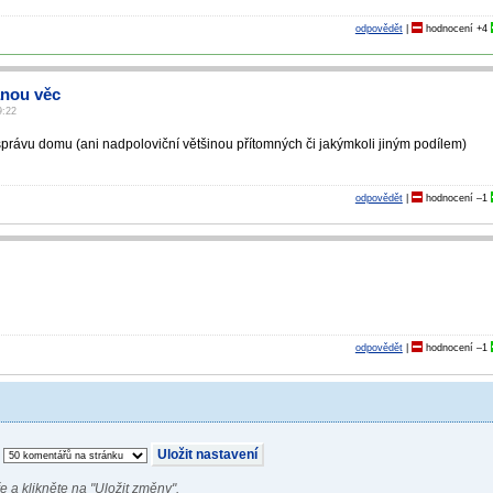
odpovědět
|
hodnocení
+4
nou věc
9:22
rávu domu (ani nadpoloviční většinou přítomných či jakýmkoli jiným podílem)
odpovědět
|
hodnocení
–1
odpovědět
|
hodnocení
–1
e a klikněte na "Uložit změny".