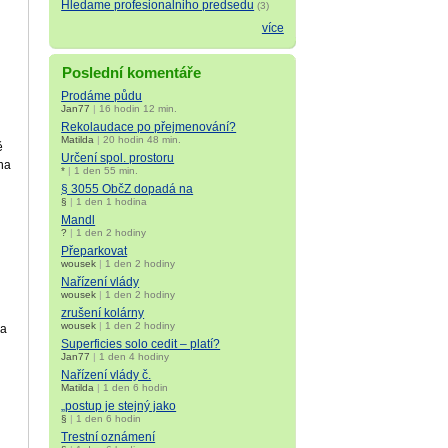
Hledame profesionalniho predsedu
(3)
více
Poslední komentáře
Prodáme půdu
Jan77
|
16 hodin 12 min.
Rekolaudace po přejmenování?
Matilda
|
20 hodin 48 min.
ě
Určení spol. prostoru
ona
*
|
1 den 55 min.
§ 3055 ObčZ dopadá na
§
|
1 den 1 hodina
Mandl
?
|
1 den 2 hodiny
Přeparkovat
wousek
|
1 den 2 hodiny
Nařízení vlády
wousek
|
1 den 2 hodiny
zrušení kolárny
wousek
|
1 den 2 hodiny
 a
Superficies solo cedit – platí?
Jan77
|
1 den 4 hodiny
Nařízení vlády č.
Matilda
|
1 den 6 hodin
„postup je stejný jako
§
|
1 den 6 hodin
Trestní oznámení