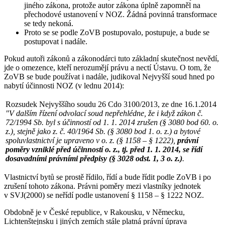
jiného zákona, protože autor zákona úplně zapomněl na
přechodové ustanovení v NOZ. Žádná povinná transformace
se tedy nekoná.
Proto se se podle ZoVB postupovalo, postupuje, a bude se
postupovat i nadále.
Pokud autoři zákonů a zákonodárci tuto základní skutečnost nevědí,
jde o omezence, kteří nerozumějí právu a nectí Ústavu. O tom, že
ZoVB se bude používat i nadále, judikoval Nejvyšší soud hned po
nabytí účinnosti NOZ (v lednu 2014):
Rozsudek Nejvyššího soudu 26 Cdo 3100/2013, ze dne 16.1.2014
"V dalším řízení odvolací soud nepřehlédne, že i když zákon č.
72/1994 Sb. byl s účinností od 1. 1. 2014 zrušen (§ 3080 bod 60. o.
z.), stejně jako z. č. 40/1964 Sb. (§ 3080 bod 1. o. z.) a bytové
spoluvlastnictví je upraveno v o. z. (§ 1158 – § 1222),
právní
poměry vzniklé před účinností o. z., tj. před 1. 1. 2014, se řídí
dosavadními právními předpisy (§ 3028 odst. 1, 3 o. z.)
.
Vlastnictví bytů se prostě řídilo, řídí a bude řídit podle ZoVB i po
zrušení tohoto zákona. Právni poměry mezi vlastníky jednotek
v SVJ(2000) se neřídí podle ustanovení § 1158 – § 1222 NOZ.
Obdobně je v České republice, v Rakousku, v Německu,
Lichtenštejnsku i jiných zemích stále platná právní úprava