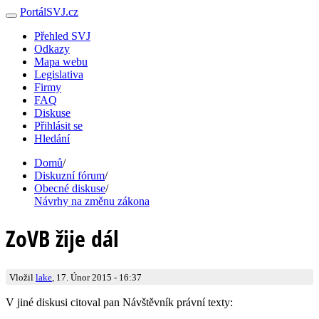
PortálSVJ.cz
Přehled SVJ
Odkazy
Mapa webu
Legislativa
Firmy
FAQ
Diskuse
Přihlásit se
Hledání
Domů
/
Diskuzní fórum
/
Obecné diskuse
/
Návrhy na změnu zákona
ZoVB žije dál
Vložil
lake
, 17. Únor 2015 - 16:37
V jiné diskusi citoval pan Návštěvník právní texty: