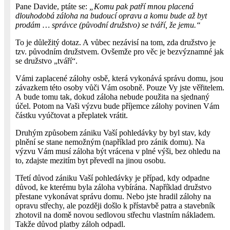
Pane Davide, ptáte se:
„Komu pak patří mnou placená
dlouhodobá záloha na budoucí opravu a komu bude až byt
prodám … správce (původní družstvo) se tváří, že jemu.“
To je důležitý dotaz. A vůbec nezávisí na tom, zda družstvo je
tzv. původním družstvem. Ovšemže pro věc je bezvýznamné jak
se družstvo „tváří“.
Vámi zaplacené zálohy osbě, která vykonává správu domu, jsou
závazkem této osoby vůči Vám osobně. Pouze Vy jste věřitelem.
A bude tomu tak, dokud záloha nebude použita na sjednaný
účel. Potom na Vaši výzvu bude příjemce zálohy povinen Vám
částku vyúčtovat a přeplatek vrátit.
Druhým způsobem zániku Vaší pohledávky by byl stav, kdy
plnění se stane nemožným (například pro zánik domu). Na
výzvu Vám musí záloha být vrácena v plné výši, bez ohledu na
to, zdajste mezitím byt převedl na jinou osobu.
Třetí důvod zániku Vaší pohledávky je případ, kdy odpadne
důvod, ke kterému byla záloha vybírána. Například družstvo
přestane vykonávat správu domu. Nebo jste hradil zálohy na
opravu střechy, ale později došlo k přístavbě patra a stavebník
zhotovil na domě novou sedlovou střechu vlastním nákladem.
Takže důvod platby záloh odpadl.