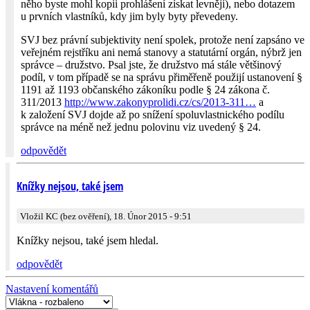
něho byste mohl kopii prohlášení získat levněji), nebo dotazem
u prvních vlastníků, kdy jim byly byty převedeny.
SVJ bez právní subjektivity není spolek, protože není zapsáno ve
veřejném rejstříku ani nemá stanovy a statutární orgán, nýbrž jen
správce – družstvo. Psal jste, že družstvo má stále většinový
podíl, v tom případě se na správu přiměřeně použijí ustanovení §
1191 až 1193 občanského zákoníku podle § 24 zákona č.
311/2013
http://www.zakonyprolidi.cz/cs/2013-311…
a
k založení SVJ dojde až po snížení spoluvlastnického podílu
správce na méně než jednu polovinu viz uvedený § 24.
odpovědět
Knížky nejsou, také jsem
Vložil KC (bez ověření), 18. Únor 2015 - 9:51
Knížky nejsou, také jsem hledal.
odpovědět
Nastavení komentářů