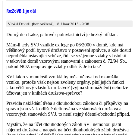
Re:ZoVB žije dál
Vložil David1 (bez ověření), 18. Únor 2015 - 9:38
Dobrý den Lake, patrové spoluvlastnictví je hezký příklad.
Mám-li tedy SVJ vzniklé ex lege po 06/2000 v domě, kde má
většinový podíl bytové družstvo v postavení správce, a kde dosud
neproběhla ustavující schůze, řídí se vzájemné vztahy vlastníků
v takovém domě vzorovými stanovami a zákonem č. 72/94 Sb.,
pokud NOZ neupravuje vztahy odlišně. Je to tak?
SVJ takto v minulosti vzniklá by měla účtovat od okamžiku
vzniku, protože však nejsou zvoleny orgány, plní jejich funkci
jako většinový vlastník družstvo? (vyjma shromáždění) nebo lze
účtovat jen v knihách družstva-správce?
Pravidla nakládání třeba s dlouhodobou zálohou či příspěvky na
správu jsou však odlišně definována ve stanovách družstva a
vzorových stanovách SVJ, to není stejný účetní-obchodní případ.
Myslím, že na účet dlouhodobých záloh SVJ nemohou platit
nájemci družstva a naopak na účet dlouhodobých záloh družstva