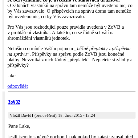
O zálohách vlastníků na správu tam nemůže být uvedeno nic, co
by Vás zavazovalo. O příspěvcích na správu domu tam nemůže
být uvedeno nic, co by Vás zavazovalo.
Pro Vás jsou rozhodující pouze pravidla uvedená v ZoVB a
v prohlášení vlastníka. A také to, co se řádně schválí na
shromáždění vlastníků jednotek.
Netuším co míníte Vaším pojmem
„běžné přeplatky z příspěvku
na správu“
. Příspěvky na správu podle ZoVB jsou konečné
platby. Nevzniká z nich žádný „přeplatek“. Nepletete si zálohy a
příspěvky?
lake
odpovědět
ZoVB2
Vložil David1 (bez ověření), 18. Únor 2015 - 13:24
Pane Lake,
jestli jsem to správně pochopil, pak pokud by katastr zapsal před