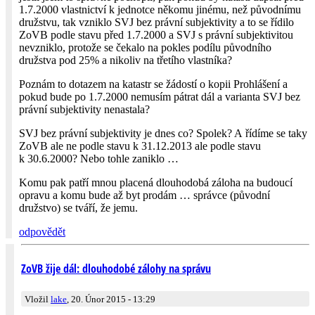
1.7.2000 vlas­tnictví k jednotce někomu jinému, než původnímu
družstvu, tak vzniklo SVJ bez právní subjektivity a to se řídilo
ZoVB podle stavu před 1.7.2000 a SVJ s právní subjektivitou
nevzniklo, protože se čekalo na pokles podílu původního
družstva pod 25% a nikoliv na třetího vlastníka?
Poznám to dotazem na katastr se žádostí o kopii Prohlášení a
pokud bude po 1.7.2000 nemusím pátrat dál a varianta SVJ bez
právní subjektivity nenastala?
SVJ bez právní subjektivity je dnes co? Spolek? A řídíme se taky
ZoVB ale ne podle stavu k 31.12.2013 ale podle stavu
k 30.6.2000? Nebo tohle zaniklo …
Komu pak patří mnou placená dlouhodobá záloha na budoucí
opravu a komu bude až byt prodám … správce (původní
družstvo) se tváří, že jemu.
odpovědět
ZoVB žije dál: dlouhodobé zálohy na správu
Vložil
lake
, 20. Únor 2015 - 13:29