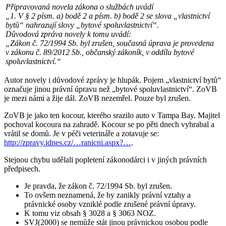
Připravovaná novela zákona o službách uvádí
„1. V § 2 písm. a) bodě 2 a písm. b) bodě 2 se slova „vlastnictví
bytů“ nahrazují slovy „bytové spoluvlastnictví“.
Důvodová zpráva novely k tomu uvádí:
„Zákon č. 72/1994 Sb. byl zrušen, současná úprava je provedena
v zákonu č. 89/2012 Sb., občanský zákoník, v oddílu bytové
spoluvlastnictví.“
Autor novely i důvodové zprávy je hlupák. Pojem „vlastnictví bytů“
označuje jinou právní úpravu než „bytové spoluvlastnictví“. ZoVB
je mezi námi a žije dál. ZoVB nezemřel. Pouze byl zrušen.
ZoVB je jako ten kocour, kterého srazilo auto v Tampa Bay. Majitel
pochoval kocoura na zahradě. Kocour se po pěti dnech vyhrabal a
vrátil se domů. Je v péči veterináře a zotavuje se:
http://zpravy.idnes.cz/…ranicni.aspx?…
.
Stejnou chybu udělali popletení zákonodárci i v jiných právních
předpisech.
Je pravda, že zákon č. 72/1994 Sb. byl zrušen.
To ovšem neznamená, že by zanikly právní vztahy a
právnické osoby vzniklé podle zrušené právní úpravy.
K tomu viz obsah § 3028 a § 3063 NOZ.
SVJ(2000) se nemůže stát jinou právnickou osobou podle