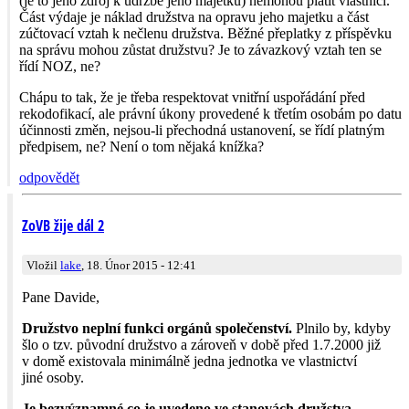
(je to jeho zdroj k údržbě jeho majetku) nemohou platit vlastníci.
Část výdaje je náklad družstva na opravu jeho majetku a část
zúčtovací vztah k nečlenu družstva. Běžné přeplatky z příspěvku
na správu mohou zůstat družstvu? Je to závazkový vztah ten se
řídí NOZ, ne?
Chápu to tak, že je třeba respektovat vnitřní uspořádání před
rekodofikací, ale právní úkony provedené k třetím osobám po datu
účinnosti změn, nejsou-li přechodná ustanovení, se řídí platným
předpisem, ne? Není o tom nějaká knížka?
odpovědět
ZoVB žije dál 2
Vložil
lake
, 18. Únor 2015 - 12:41
Pane Davide,
Družstvo neplní funkci orgánů společenství.
Plnilo by, kdyby
šlo o tzv. původní družstvo a zároveň v době před 1.7.2000 již
v domě existovala minimálně jedna jednotka ve vlastnictví
jiné osoby.
Je bezvýznamné co je uvedeno ve stanovách družstva.