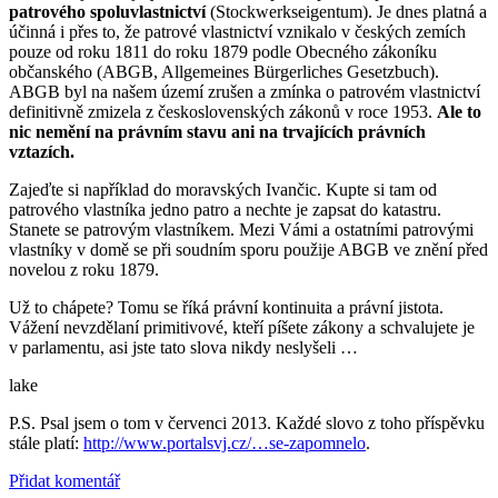
patrového spoluvlastnictví
(Stockwerksei­gentum). Je dnes platná a
účinná i přes to, že patrové vlastnictví vznikalo v českých zemích
pouze od roku 1811 do roku 1879 podle Obecného zákoníku
občanského (ABGB, Allgemeines Bürgerliches Gesetzbuch).
ABGB byl na našem území zrušen a zmínka o patrovém vlastnictví
definitivně zmizela z československých zákonů v roce 1953.
Ale to
nic nemění na právním stavu ani na trvajících právních
vztazích.
Zajeďte si například do moravských Ivančic. Kupte si tam od
patrového vlastníka jedno patro a nechte je zapsat do katastru.
Stanete se patrovým vlastníkem. Mezi Vámi a ostatními patrovými
vlastníky v domě se při soudním sporu použije ABGB ve znění před
novelou z roku 1879.
Už to chápete? Tomu se říká právní kontinuita a právní jistota.
Vážení nevzdělaní primitivové, kteří píšete zákony a schvalujete je
v parlamentu, asi jste tato slova nikdy neslyšeli …
lake
P.S. Psal jsem o tom v červenci 2013. Každé slovo z toho příspěvku
stále platí:
http://www.portalsvj.cz/…se-zapomnelo
.
Přidat komentář