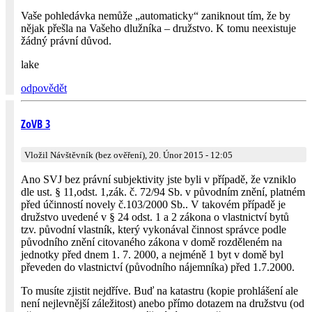
Vaše pohledávka nemůže „automaticky“ zaniknout tím, že by
nějak přešla na Vašeho dlužníka – družstvo. K tomu neexistuje
žádný právní důvod.
lake
odpovědět
ZoVB 3
Vložil Návštěvník (bez ověření), 20. Únor 2015 - 12:05
Ano SVJ bez právní subjektivity jste byli v případě, že vzniklo
dle ust. § 11,odst. 1,zák. č. 72/94 Sb. v původním znění, platném
před účinností novely č.103/2000 Sb.. V takovém případě je
družstvo uvedené v § 24 odst. 1 a 2 zákona o vlastnictví bytů
tzv. původní vlastník, který vykonával činnost správce podle
původního znění citovaného zákona v domě rozděleném na
jednotky před dnem 1. 7. 2000, a nejméně 1 byt v domě byl
převeden do vlastnictví (původního nájemníka) před 1.7.2000.
To musíte zjistit nejdříve. Buď na katastru (kopie prohlášení ale
není nejlevnější záležitost) anebo přímo dotazem na družstvu (od