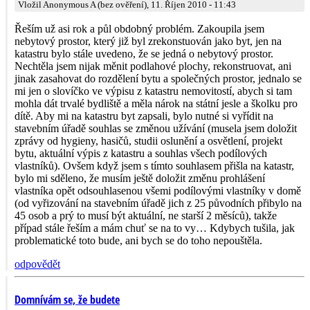
Vložil Anonymous A (bez ověření), 11. Říjen 2010 - 11:43
Řeším už asi rok a půl obdobný problém. Zakoupila jsem
nebytový prostor, který již byl zrekonstuován jako byt, jen na
katastru bylo stále uvedeno, že se jedná o nebytový prostor.
Nechtěla jsem nijak měnit podlahové plochy, rekonstruovat, ani
jinak zasahovat do rozdělení bytu a společných prostor, jednalo se
mi jen o slovíčko ve výpisu z katastru nemovitostí, abych si tam
mohla dát trvalé bydliště a měla nárok na státní jesle a školku pro
dítě. Aby mi na katastru byt zapsali, bylo nutné si vyřídit na
stavebním úřadě souhlas se změnou užívání (musela jsem doložit
zprávy od hygieny, hasičů, studii oslunění a osvětlení, projekt
bytu, aktuální výpis z katastru a souhlas všech podílových
vlastníků). Ovšem když jsem s tímto souhlasem přišla na katastr,
bylo mi sděleno, že musím ještě doložit změnu prohlášení
vlastníka opět odsouhlasenou všemi podílovými vlastníky v domě
(od vyřizování na stavebním úřadě jich z 25 původních přibylo na
45 osob a prý to musí být aktuální, ne starší 2 měsíců), takže
případ stále řeším a mám chuť se na to vy… Kdybych tušila, jak
problematické toto bude, ani bych se do toho nepouštěla.
odpovědět
Domnívám se, že budete