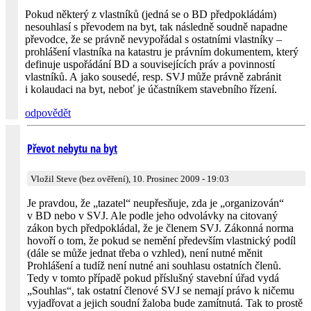
Pokud některý z vlastníků (jedná se o BD předpokládám)
nesouhlasí s převodem na byt, tak následně soudně napadne
převodce, že se právně nevypořádal s ostatními vlastníky –
prohlášení vlastníka na katastru je právním dokumentem, který
definuje uspořádání BD a souvisejících práv a povinností
vlastníků. A jako sousedé, resp. SVJ může právně zabránit
i kolaudaci na byt, neboť je účastníkem stavebního řízení.
odpovědět
Převot nebytu na byt
Vložil Steve (bez ověření), 10. Prosinec 2009 - 19:03
Je pravdou, že „tazatel“ neupřesňuje, zda je „organizován“
v BD nebo v SVJ. Ale podle jeho odvolávky na citovaný
zákon bych předpokládal, že je členem SVJ. Zákonná norma
hovoří o tom, že pokud se nemění především vlastnický podíl
(dále se může jednat třeba o vzhled), není nutné měnit
Prohlášení a tudíž není nutné ani souhlasu ostatních členů.
Tedy v tomto případě pokud příslušný stavební úřad vydá
„Souhlas“, tak ostatní členové SVJ se nemají právo k ničemu
vyjadřovat a jejich soudní žaloba bude zamítnutá. Tak to prostě