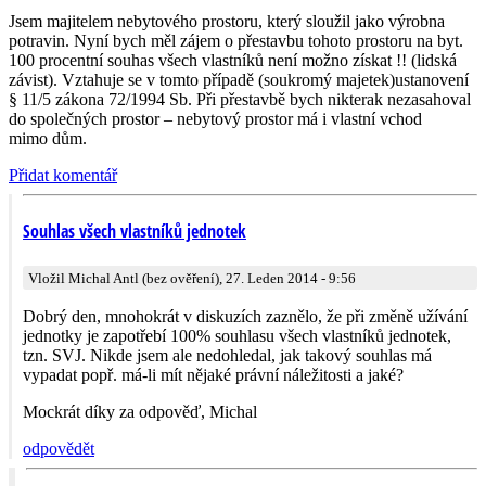
Jsem majitelem nebytového prostoru, který sloužil jako výrobna
potravin. Nyní bych měl zájem o přestavbu tohoto prostoru na byt.
100 procentní souhas všech vlastníků není možno získat !! (lidská
závist). Vztahuje se v tomto případě (soukromý majetek)ustanovení
§ 11/5 zákona 72/1994 Sb. Při přestavbě bych nikterak nezasahoval
do společných prostor – nebytový prostor má i vlastní vchod
mimo dům.
Přidat komentář
Souhlas všech vlastníků jednotek
Vložil Michal Antl (bez ověření), 27. Leden 2014 - 9:56
Dobrý den, mnohokrát v diskuzích zaznělo, že při změně užívání
jednotky je zapotřebí 100% souhlasu všech vlastníků jednotek,
tzn. SVJ. Nikde jsem ale nedohledal, jak takový souhlas má
vypadat popř. má-li mít nějaké právní náležitosti a jaké?
Mockrát díky za odpověď, Michal
odpovědět