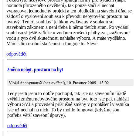
hodnota přirozeného osvětlení), tak pouze stačí si nechat
vypracovat jednoduchý projekt a ten předložit na stavební úřad se
žádostí o vyslovení souhlasu k převodu nebytového prostoru na
bytový. Tento „souhlas“ je úkon vydávaný v souladu se
stavebním zákonem a není třeba k němu třetích stran. Po vydání
souhlasu si ještě zařiďte u vodáren zrušení platby za „srážkovou“
vodu a tyto dvě skutečnosti nahlašte výboru. A máte vyděláno.
Mám s tím osobní skušenost a funguje to. Steve
odpovědět
Změna nebyt. prostoru na byt
Vložil AnonymousX (bez ověření), 10. Prosinec 2009 - 15:02
Tedy jestli jsem to dobře pochopil, tak jste na stavebním úřadě
vyřídil změnu nebytového prostoru na byt, toto jste pak nahlásil
výboru SVJ a provedení příslušné změny v prohlášení vlastníka
jste už nechal na nich. To by mohlo fungovat (když nejsou
potřeba větší stavební úpravy).
odpovědět