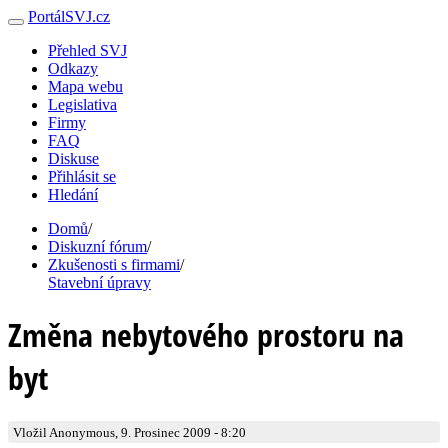
PortálSVJ.cz
Přehled SVJ
Odkazy
Mapa webu
Legislativa
Firmy
FAQ
Diskuse
Přihlásit se
Hledání
Domů
/
Diskuzní fórum
/
Zkušenosti s firmami
/
Stavební úpravy
Změna nebytového prostoru na
byt
Vložil Anonymous, 9. Prosinec 2009 - 8:20