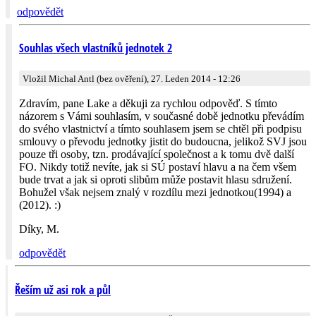
odpovědět
Souhlas všech vlastníků jednotek 2
Vložil Michal Antl (bez ověření), 27. Leden 2014 - 12:26
Zdravím, pane Lake a děkuji za rychlou odpověď. S tímto
názorem s Vámi souhlasím, v současné době jednotku převádím
do svého vlastnictví a tímto souhlasem jsem se chtěl při podpisu
smlouvy o převodu jednotky jistit do budoucna, jelikož SVJ jsou
pouze tři osoby, tzn. prodávající společnost a k tomu dvě další
FO. Nikdy totiž nevíte, jak si SÚ postaví hlavu a na čem všem
bude trvat a jak si oproti slibům může postavit hlasu sdružení.
Bohužel však nejsem znalý v rozdílu mezi jednotkou(1994) a
(2012). :)
Díky, M.
odpovědět
Řeším už asi rok a půl