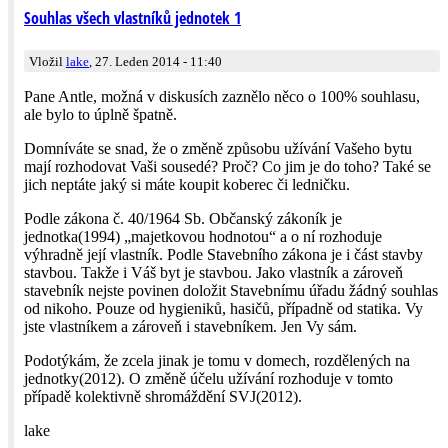
Souhlas všech vlastníků jednotek 1
Vložil
lake
, 27. Leden 2014 - 11:40
Pane Antle, možná v diskusích zaznělo něco o 100% souhlasu,
ale bylo to úplně špatně.
Domníváte se snad, že o změně způsobu užívání Vašeho bytu
mají rozhodovat Vaši sousedé? Proč? Co jim je do toho? Také se
jich neptáte jaký si máte koupit koberec či ledničku.
Podle zákona č. 40/1964 Sb. Občanský zákoník je
jednotka(1994) „majetkovou hodnotou“ a o ní rozhoduje
výhradně její vlastník. Podle Stavebního zákona je i část stavby
stavbou. Takže i Váš byt je stavbou. Jako vlastník a zároveň
stavebník nejste povinen doložit Stavebnímu úřadu žádný souhlas
od nikoho. Pouze od hygieniků, hasičů, případně od statika. Vy
jste vlastníkem a zároveň i stavebníkem. Jen Vy sám.
Podotýkám, že zcela jinak je tomu v domech, rozdělených na
jednotky(2012). O změně účelu užívání rozhoduje v tomto
případě kolektivně shromáždění SVJ(2012).
lake