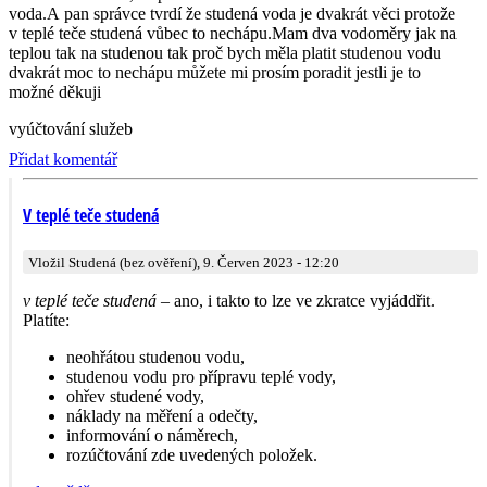
voda.A pan správce tvrdí že studená voda je dvakrát věci protože
v teplé teče studená vůbec to nechápu.Mam dva vodoměry jak na
teplou tak na studenou tak proč bych měla platit studenou vodu
dvakrát moc to nechápu můžete mi prosím poradit jestli je to
možné děkuji
vyúčtování služeb
Přidat komentář
V teplé teče studená
Vložil Studená (bez ověření), 9. Červen 2023 - 12:20
v teplé teče studená
– ano, i takto to lze ve zkratce vyjáddřit.
Platíte:
neohřátou studenou vodu,
studenou vodu pro přípravu teplé vody,
ohřev studené vody,
náklady na měření a odečty,
informování o náměrech,
rozúčtování zde uvedených položek.