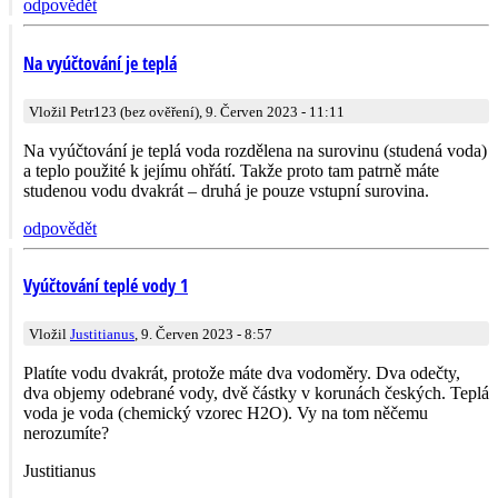
odpovědět
Na vyúčtování je teplá
Vložil Petr123 (bez ověření), 9. Červen 2023 - 11:11
Na vyúčtování je teplá voda rozdělena na surovinu (studená voda)
a teplo použité k jejímu ohřátí. Takže proto tam patrně máte
studenou vodu dvakrát – druhá je pouze vstupní surovina.
odpovědět
Vyúčtování teplé vody 1
Vložil
Justitianus
, 9. Červen 2023 - 8:57
Platíte vodu dvakrát, protože máte dva vodoměry. Dva odečty,
dva objemy odebrané vody, dvě částky v korunách českých. Teplá
voda je voda (chemický vzorec H2O). Vy na tom něčemu
nerozumíte?
Justitianus