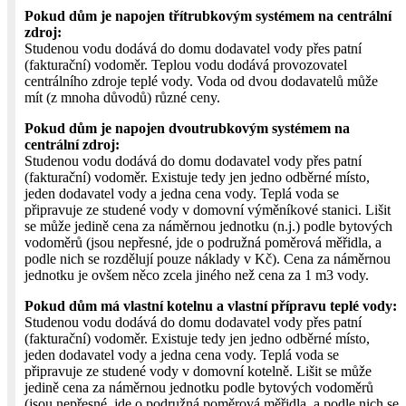
Pokud dům je napojen třítrubkovým systémem na centrální
zdroj:
Studenou vodu dodává do domu dodavatel vody přes patní
(fakturační) vodoměr. Teplou vodu dodává provozovatel
centrálního zdroje teplé vody. Voda od dvou dodavatelů může
mít (z mnoha důvodů) různé ceny.
Pokud dům je napojen dvoutrubkovým systémem na
centrální zdroj:
Studenou vodu dodává do domu dodavatel vody přes patní
(fakturační) vodoměr. Existuje tedy jen jedno odběrné místo,
jeden dodavatel vody a jedna cena vody. Teplá voda se
připravuje ze studené vody v domovní výměníkové stanici. Lišit
se může jedině cena za náměrnou jednotku (n.j.) podle bytových
vodoměrů (jsou nepřesné, jde o podružná poměrová měřidla, a
podle nich se rozdělují pouze náklady v Kč). Cena za náměrnou
jednotku je ovšem něco zcela jiného než cena za 1 m3 vody.
Pokud dům má vlastní kotelnu a vlastní přípravu teplé vody:
Studenou vodu dodává do domu dodavatel vody přes patní
(fakturační) vodoměr. Existuje tedy jen jedno odběrné místo,
jeden dodavatel vody a jedna cena vody. Teplá voda se
připravuje ze studené vody v domovní kotelně. Lišit se může
jedině cena za náměrnou jednotku podle bytových vodoměrů
(jsou nepřesné, jde o podružná poměrová měřidla, a podle nich se