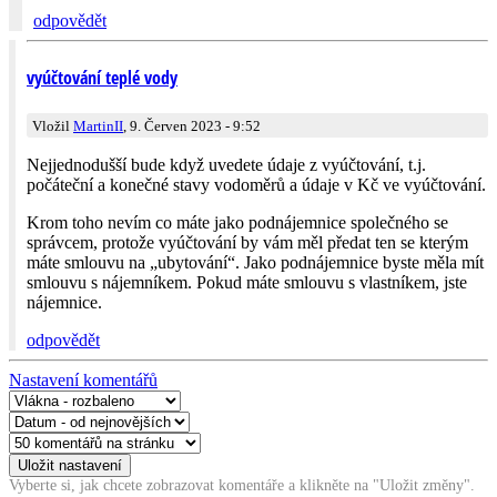
odpovědět
vyúčtování teplé vody
Vložil
MartinII
, 9. Červen 2023 - 9:52
Nejjednodušší bude když uvedete údaje z vyúčtování, t.j.
počáteční a konečné stavy vodoměrů a údaje v Kč ve vyúčtování.
Krom toho nevím co máte jako podnájemnice společného se
správcem, protože vyúčtování by vám měl předat ten se kterým
máte smlouvu na „ubytování“. Jako podnájemnice byste měla mít
smlouvu s nájemníkem. Pokud máte smlouvu s vlastníkem, jste
nájemnice.
odpovědět
Nastavení komentářů
Vyberte si, jak chcete zobrazovat komentáře a klikněte na "Uložit změny".