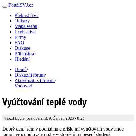
PortálSVJ.cz
Přehled SVJ
Odkazy
Mapa webu
Legislativa
Firmy
FAQ
Diskuse
Přihlásit se
Hledání
Domů
/
Diskuzní fórum
/
Zkušenosti s firmami
/
Vodovod
Vyúčtování teplé vody
Vložil Lucie (bez ověření), 9. Červen 2023 - 8:28
Dobrý den, jsem v podnájmu a přišlo mi vyúčtování vody ,moc
tomu nerozumím ,ale podle vodoměrů mi nesedí studená