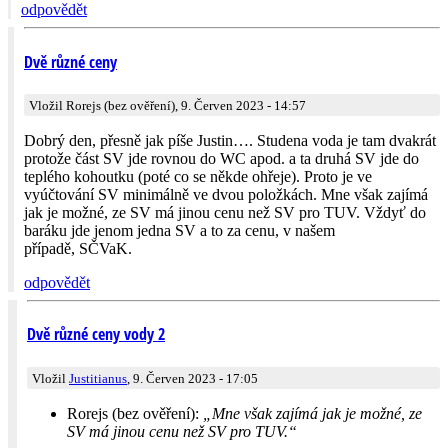
odpovědět
Dvě různé ceny
Vložil Rorejs (bez ověření), 9. Červen 2023 - 14:57
Dobrý den, přesně jak píše Justin…. Studena voda je tam dvakrát
protože část SV jde rovnou do WC apod. a ta druhá SV jde do
teplého kohoutku (poté co se někde ohřeje). Proto je ve
vyúčtování SV minimálně ve dvou položkách. Mne však zajímá
jak je možné, ze SV má jinou cenu než SV pro TUV. Vždyť do
baráku jde jenom jedna SV a to za cenu, v našem
případě, SČVaK.
odpovědět
Dvě různé ceny vody 2
Vložil
Justitianus
, 9. Červen 2023 - 17:05
Rorejs (bez ověření):
„Mne však zajímá jak je možné, ze
SV má jinou cenu než SV pro TUV.“