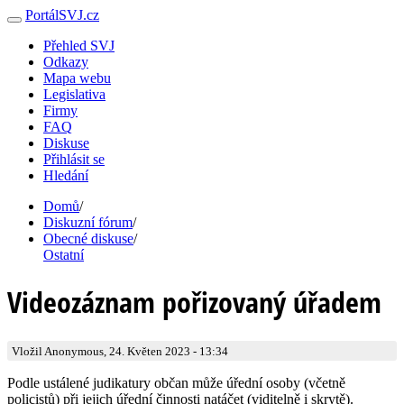
PortálSVJ.cz
Přehled SVJ
Odkazy
Mapa webu
Legislativa
Firmy
FAQ
Diskuse
Přihlásit se
Hledání
Domů
/
Diskuzní fórum
/
Obecné diskuse
/
Ostatní
Videozáznam pořizovaný úřadem
Vložil Anonymous, 24. Květen 2023 - 13:34
Podle ustálené judikatury občan může úřední osoby (včetně
policistů) při jejich úřední činnosti natáčet (viditelně i skrytě).