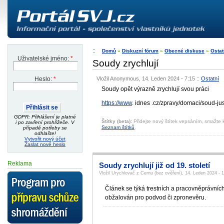
Domů
»
Diskuzní fórum
»
Obecné diskuse
»
Ostat
Uživatelské jméno:
*
Soudy zrychlují
Vložil Anonymous, 14. Leden 2024 - 7:15
::
Ostatní
Heslo:
*
Soudy opět výrazně zrychlují svou práci
https://www
. idnes .cz/zpravy/do­maci/soud-
GDPR: Přihlášení je platné
Štítky (beta):
Přidejte nový štítek vepsáním, smažte k
i po zavření prohlížeče. V
Seznam štítků
.
případě potřeby se
odhlašte!
Vytvořit nový účet
Zaslat nové heslo
Reklama
Soudy zrychlují již od 19. století
Vložil Urychlovač z Cernu (bez ověření), 14. Leden 2024 - 
Článek se týká trestních a pracovněprávních 
obžalován pro podvod či zpronevěru.