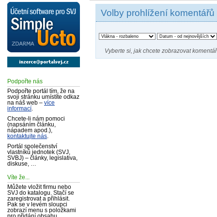
Volby prohlížení komentářů
Vyberte si, jak chcete zobrazovat komentář
Podpořte nás
Podpořte portál tím, že na
svoji stránku umístíte odkaz
na náš web –
více
informací
.
Chcete-li nám pomoci
(napsáním článku,
nápadem apod.),
kontaktujte nás
.
Portál společenství
vlastníků jednotek (SVJ,
SVBJ) – články, legislativa,
diskuse, …
Víte že...
Můžete vložit firmu nebo
SVJ do katalogu. Stačí se
zaregistrovat a přihlásit.
Pak se v levém sloupci
zobrazí menu s položkami
pro přidání obsahu.