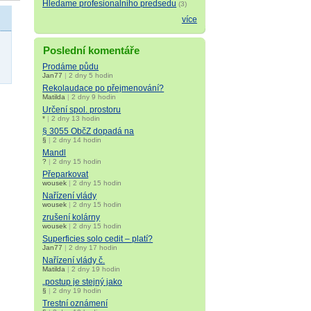
Hledame profesionalniho predsedu
(3)
více
Poslední komentáře
Prodáme půdu
Jan77
|
2 dny 5 hodin
Rekolaudace po přejmenování?
Matilda
|
2 dny 9 hodin
Určení spol. prostoru
*
|
2 dny 13 hodin
§ 3055 ObčZ dopadá na
§
|
2 dny 14 hodin
Mandl
?
|
2 dny 15 hodin
Přeparkovat
wousek
|
2 dny 15 hodin
Nařízení vlády
wousek
|
2 dny 15 hodin
zrušení kolárny
wousek
|
2 dny 15 hodin
Superficies solo cedit – platí?
Jan77
|
2 dny 17 hodin
Nařízení vlády č.
Matilda
|
2 dny 19 hodin
„postup je stejný jako
§
|
2 dny 19 hodin
Trestní oznámení