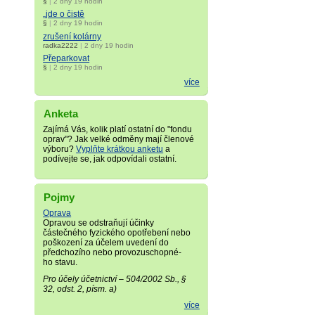
§
|
2 dny 19 hodin
„jde o čistě
§
|
2 dny 19 hodin
zrušení kolárny
radka2222
|
2 dny 19 hodin
Přeparkovat
§
|
2 dny 19 hodin
více
Anketa
Zajímá Vás, kolik platí ostatní do "fondu
oprav"? Jak velké odměny mají členové
výboru?
Vyplňte krátkou anketu
a
podívejte se, jak odpovídali ostatní.
Pojmy
Oprava
Opravou se odstraňují účinky
částečného fyzického opotřebení nebo
poškození za účelem uvedení do
předchozího nebo provozuschopné­
ho stavu.
Pro účely účetnictví – 504/2002 Sb., §
32, odst. 2, písm. a)
více