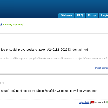
Diskuse
FAQ
Firmy
Legis
ní
» Soudy Zrychlují
justice-prisedici-pravo-poslanci-zakon.A240112_202­643_domaci_krd
liknutím na křížek (pouze pro přihlášené). Zobrazte další diskuse s daným štítkem kliknutím na ští
Přidat komen
17:46
soudů, což není nic, co by trápilo žalující SVJ, pokud tedy člen výboru není
odpovědět
|
hodnocení
0