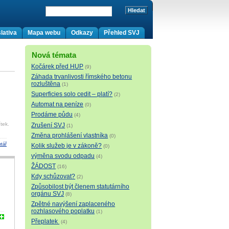
lativa
Mapa webu
Odkazy
Přehled SVJ
Nová témata
Kočárek před HUP
(9)
Záhada trvanlivosti římského betonu
rozluštěna
(1)
Superficies solo cedit – platí?
(2)
Automat na peníze
(0)
Prodáme půdu
(4)
tek.
Zrušení SVJ
(1)
Změna prohlášení vlastníka
(0)
tář
Kolik služeb je v zákoně?
(0)
výměna svodu odpadu
(4)
ŽÁDOST
(16)
Kdy schůzovat?
(2)
Způsobilost být členem statutárního
orgánu SVJ
(8)
Zpětné navýšení zaplaceného
rozhlasového poplatku
(1)
Přeplatek
(4)