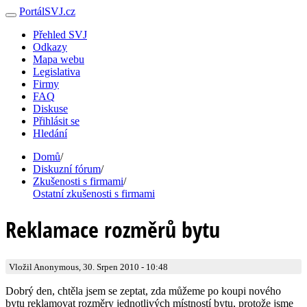
PortálSVJ.cz
Přehled SVJ
Odkazy
Mapa webu
Legislativa
Firmy
FAQ
Diskuse
Přihlásit se
Hledání
Domů
/
Diskuzní fórum
/
Zkušenosti s firmami
/
Ostatní zkušenosti s firmami
Reklamace rozměrů bytu
Vložil Anonymous, 30. Srpen 2010 - 10:48
Dobrý den, chtěla jsem se zeptat, zda můžeme po koupi nového
bytu reklamovat rozměry jednotlivých místností bytu, protože jsme