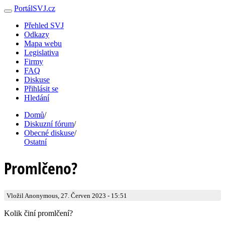
PortálSVJ.cz
Přehled SVJ
Odkazy
Mapa webu
Legislativa
Firmy
FAQ
Diskuse
Přihlásit se
Hledání
Domů
/
Diskuzní fórum
/
Obecné diskuse
/
Ostatní
Promlčeno?
Vložil Anonymous, 27. Červen 2023 - 15:51
Kolik činí promlčení?