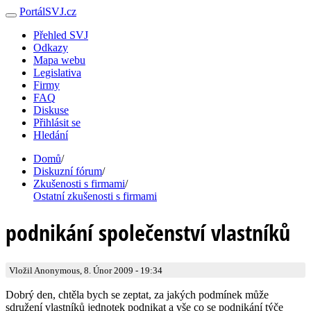
PortálSVJ.cz
Přehled SVJ
Odkazy
Mapa webu
Legislativa
Firmy
FAQ
Diskuse
Přihlásit se
Hledání
Domů
/
Diskuzní fórum
/
Zkušenosti s firmami
/
Ostatní zkušenosti s firmami
podnikání společenství vlastníků
Vložil Anonymous, 8. Únor 2009 - 19:34
Dobrý den, chtěla bych se zeptat, za jakých podmínek může
sdružení vlastníků jednotek podnikat a vše co se podnikání týče