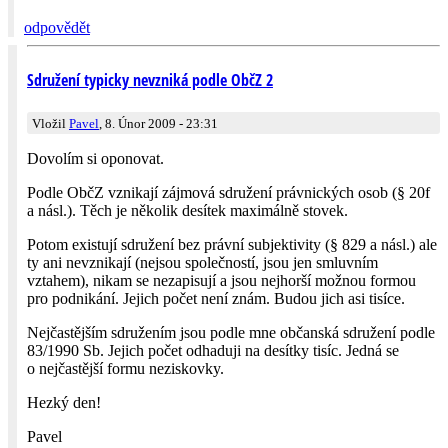
odpovědět
Sdružení typicky nevzniká podle ObčZ 2
Vložil
Pavel
, 8. Únor 2009 - 23:31
Dovolím si oponovat.
Podle ObčZ vznikají zájmová sdružení právnických osob (§ 20f
a násl.). Těch je několik desítek maximálně stovek.
Potom existují sdružení bez právní subjektivity (§ 829 a násl.) ale
ty ani nevznikají (nejsou společností, jsou jen smluvním
vztahem), nikam se nezapisují a jsou nejhorší možnou formou
pro podnikání. Jejich počet není znám. Budou jich asi tisíce.
Nejčastějším sdružením jsou podle mne občanská sdružení podle
83/1990 Sb. Jejich počet odhaduji na desítky tisíc. Jedná se
o nejčastější formu neziskovky.
Hezký den!
Pavel