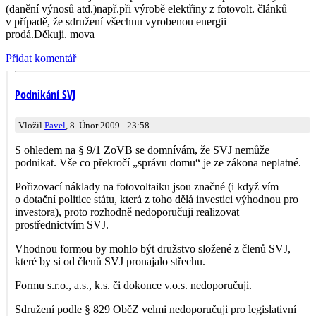
(danění výnosů atd.)např.při výrobě elektřiny z fotovolt. článků
v případě, že sdružení všechnu vyrobenou energii
prodá.Děkuji. mova
Přidat komentář
Podnikání SVJ
Vložil
Pavel
, 8. Únor 2009 - 23:58
S ohledem na § 9/1 ZoVB se domnívám, že SVJ nemůže
podnikat. Vše co překročí „správu domu“ je ze zákona neplatné.
Pořizovací náklady na fotovoltaiku jsou značné (i když vím
o dotační politice státu, která z toho dělá investici výhodnou pro
investora), proto rozhodně nedoporučuji realizovat
prostřednictvím SVJ.
Vhodnou formou by mohlo být družstvo složené z členů SVJ,
které by si od členů SVJ pronajalo střechu.
Formu s.r.o., a.s., k.s. či dokonce v.o.s. nedoporučuji.
Sdružení podle § 829 ObčZ velmi nedoporučuji pro legislativní