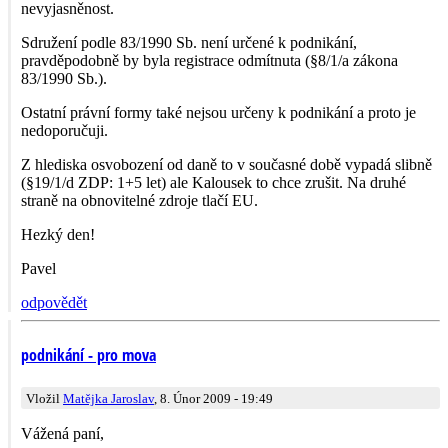
nevyjasněnost.
Sdružení podle 83/1990 Sb. není určené k podnikání,
pravděpodobně by byla registrace odmítnuta (§8/1/a zákona
83/1990 Sb.).
Ostatní právní formy také nejsou určeny k podnikání a proto je
nedoporučuji.
Z hlediska osvobození od daně to v současné době vypadá slibně
(§19/1/d ZDP: 1+5 let) ale Kalousek to chce zrušit. Na druhé
straně na obnovitelné zdroje tlačí EU.
Hezký den!
Pavel
odpovědět
podnikání - pro mova
Vložil
Matějka Jaroslav
, 8. Únor 2009 - 19:49
Vážená paní,