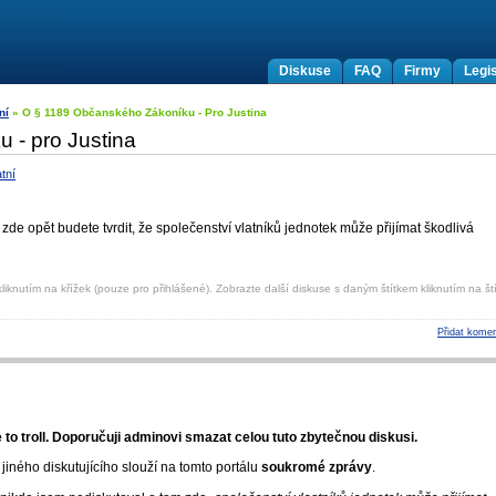
Diskuse
FAQ
Firmy
Legis
ní
» O § 1189 Občanského Zákoníku - Pro Justina
 - pro Justina
tní
de opět budete tvrdit, že společenství vlatníků jednotek může přijímat škodlivá
liknutím na křížek (pouze pro přihlášené). Zobrazte další diskuse s daným štítkem kliknutím na ští
Přidat komen
 to troll. Doporučuji adminovi smazat celou tuto zbytečnou diskusi.
jiného diskutujícího slouží na tomto portálu
soukromé zprávy
.