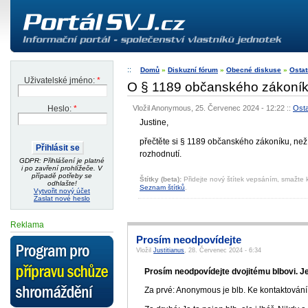
Domů
»
Diskuzní fórum
»
Obecné diskuse
»
Ostat
Uživatelské jméno:
*
O § 1189 občanského zákoníku
Vložil Anonymous, 25. Červenec 2024 - 12:22
::
Osta
Heslo:
*
Justine,
přečtěte si § 1189 občanského zákoníku, než z
rozhodnutí.
GDPR: Přihlášení je platné
i po zavření prohlížeče. V
případě potřeby se
Štítky (beta):
Přidejte nový štítek vepsáním, smažte k
odhlašte!
Seznam štítků
.
Vytvořit nový účet
Zaslat nové heslo
Reklama
Prosím neodpovídejte
Vložil
Justitianus
, 28. Červenec 2024 - 6:34
Prosím neodpovídejte dvojitému blbovi. Je
Za prvé: Anonymous je blb. Ke kontaktování 