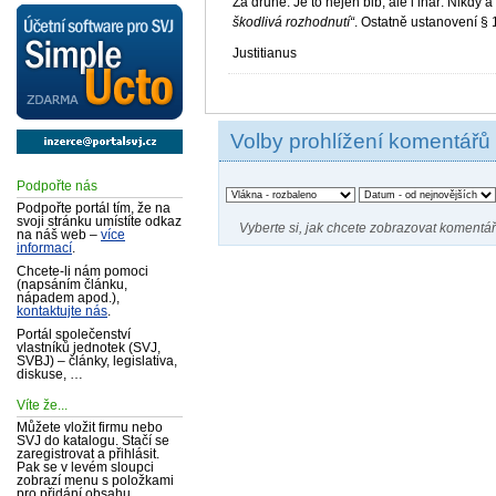
Za druhé: Je to nejen blb, ale i lhář. Nikdy
škodlivá rozhodnutí“
. Ostatně ustanovení §
Justitianus
Volby prohlížení komentářů
Podpořte nás
Podpořte portál tím, že na
svoji stránku umístíte odkaz
Vyberte si, jak chcete zobrazovat komentář
na náš web –
více
informací
.
Chcete-li nám pomoci
(napsáním článku,
nápadem apod.),
kontaktujte nás
.
Portál společenství
vlastníků jednotek (SVJ,
SVBJ) – články, legislativa,
diskuse, …
Víte že...
Můžete vložit firmu nebo
SVJ do katalogu. Stačí se
zaregistrovat a přihlásit.
Pak se v levém sloupci
zobrazí menu s položkami
pro přidání obsahu.