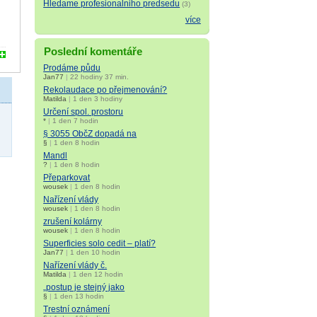
Hledame profesionalniho predsedu
(3)
více
Poslední komentáře
Prodáme půdu
Jan77
|
22 hodiny 37 min.
Rekolaudace po přejmenování?
Matilda
|
1 den 3 hodiny
Určení spol. prostoru
*
|
1 den 7 hodin
§ 3055 ObčZ dopadá na
§
|
1 den 8 hodin
Mandl
?
|
1 den 8 hodin
Přeparkovat
wousek
|
1 den 8 hodin
Nařízení vlády
wousek
|
1 den 8 hodin
zrušení kolárny
wousek
|
1 den 8 hodin
Superficies solo cedit – platí?
Jan77
|
1 den 10 hodin
Nařízení vlády č.
Matilda
|
1 den 12 hodin
„postup je stejný jako
§
|
1 den 13 hodin
Trestní oznámení