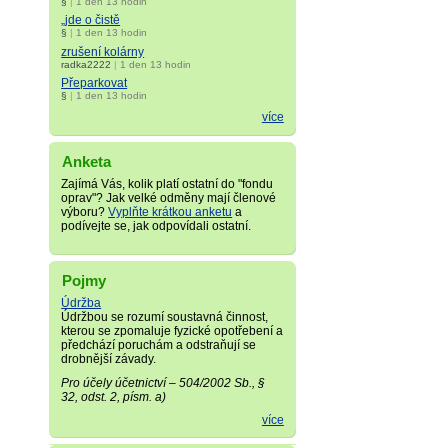
§
|
1 den 13 hodin
„jde o čistě
§
|
1 den 13 hodin
zrušení kolárny
radka2222
|
1 den 13 hodin
Přeparkovat
§
|
1 den 13 hodin
více
Anketa
Zajímá Vás, kolik platí ostatní do "fondu
oprav"? Jak velké odměny mají členové
výboru?
Vyplňte krátkou anketu
a
podívejte se, jak odpovídali ostatní.
Pojmy
Údržba
Údržbou se rozumí soustavná činnost,
kterou se zpomaluje fyzické opotřebení a
předchází poruchám a odstraňují se
drobnější závady.
Pro účely účetnictví – 504/2002 Sb., §
32, odst. 2, písm. a)
více