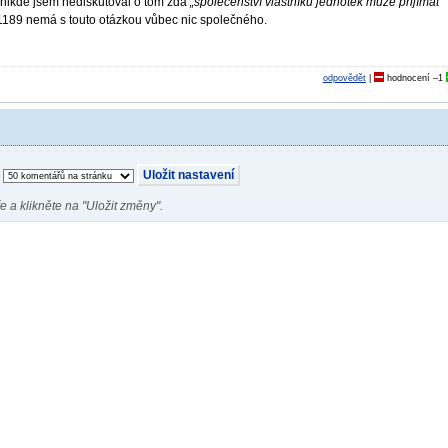
 a nikde jsem nediskutoval o tom zda
„společenství vlastníků jednotek může přijímat
 1189 nemá s touto otázkou vůbec nic společného.
odpovědět
|
hodnocení
–1
e a klikněte na "Uložit změny".