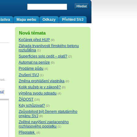
lativa
Mapa webu
Odkazy
Přehled SVJ
Nová témata
Kočárek před HUP
(9)
Záhada trvanlivosti římského betonu
rozluštěna
(1)
Superficies solo cedit – platí?
(2)
Automat na peníze
(0)
Prodáme půdu
(4)
Zrušení SVJ
(1)
tek.
Změna prohlášení vlastníka
(0)
Kolik služeb je v zákoně?
(0)
tář
výměna svodu odpadu
(4)
ŽÁDOST
(16)
Kdy schůzovat?
(2)
Způsobilost být členem statutárního
orgánu SVJ
(8)
Zpětné navýšení zaplaceného
rozhlasového poplatku
(1)
Přeplatek
(4)