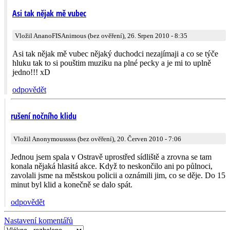
Asi tak nějak mě vubec
Vložil AnanoFISAnimous (bez ověření), 26. Srpen 2010 - 8:35
Asi tak nějak mě vubec nějaký duchodci nezajímaji a co se týče
hluku tak to si pouštim muziku na plné pecky a je mi to uplně
jedno!!! xD
odpovědět
rušení nočního klidu
Vložil Anonymousssss (bez ověření), 20. Červen 2010 - 7:06
Jednou jsem spala v Ostravě uprostřed sídliště a zrovna se tam
konala nějaká hlasitá akce. Když to neskončilo ani po půlnoci,
zavolali jsme na městskou policii a oznámili jim, co se děje. Do 15
minut byl klid a konečně se dalo spát.
odpovědět
Nastavení komentářů