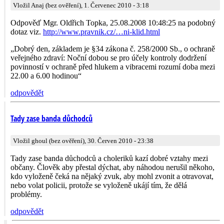
Vložil Anaj (bez ověření), 1. Červenec 2010 - 3:18
Odpověď Mgr. Oldřich Topka, 25.08.2008 10:48:25 na podobný
dotaz viz.
http://www.pravnik.cz/…ni-klid.html
„Dobrý den, základem je §34 zákona č. 258/2000 Sb., o ochraně
veřejného zdraví: Noční dobou se pro účely kontroly dodržení
povinností v ochraně před hlukem a vibracemi rozumí doba mezi
22.00 a 6.00 hodinou“
odpovědět
Tady zase banda důchodců
Vložil ghoul (bez ověření), 30. Červen 2010 - 23:38
Tady zase banda důchodců a choleriků kazí dobré vztahy mezi
občany. Člověk aby přestal dýchat, aby náhodou nerušil někoho,
kdo vyloženě čeká na nějaký zvuk, aby mohl zvonit a otravovat,
nebo volat policii, protože se vyloženě ukájí tím, že dělá
problémy.
odpovědět