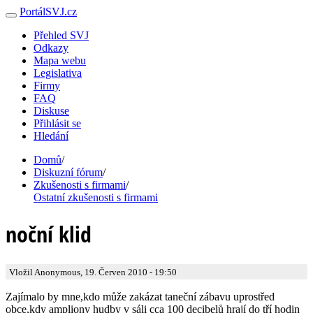
PortálSVJ.cz
Přehled SVJ
Odkazy
Mapa webu
Legislativa
Firmy
FAQ
Diskuse
Přihlásit se
Hledání
Domů
/
Diskuzní fórum
/
Zkušenosti s firmami
/
Ostatní zkušenosti s firmami
noční klid
Vložil Anonymous, 19. Červen 2010 - 19:50
Zajímalo by mne,kdo může zakázat taneční zábavu uprostřed
obce,kdy ampliony hudby v sáli cca 100 decibelů hrají do tří hodin