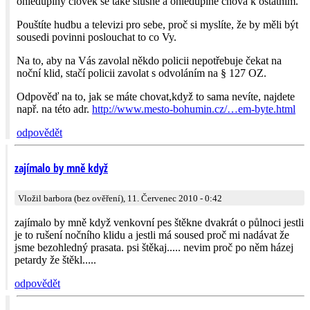
ohleduplný člověk se také slušně a ohleduplně chová k ostatním.
Pouštíte hudbu a televizi pro sebe, proč si myslíte, že by měli být
sousedi povinni poslouchat to co Vy.
Na to, aby na Vás zavolal někdo policii nepotřebuje čekat na
noční klid, stačí policii zavolat s odvoláním na § 127 OZ.
Odpověď na to, jak se máte chovat,když to sama nevíte, najdete
např. na této adr.
http://www.mesto-bohumin.cz/…em-byte.html
odpovědět
zajímalo by mně když
Vložil barbora (bez ověření), 11. Červenec 2010 - 0:42
zajímalo by mně když venkovní pes štěkne dvakrát o půlnoci jestli
je to rušení nočního klidu a jestli má soused proč mi nadávat že
jsme bezohledný prasata. psi štěkaj..... nevim proč po něm házej
petardy že štěkl.....
odpovědět