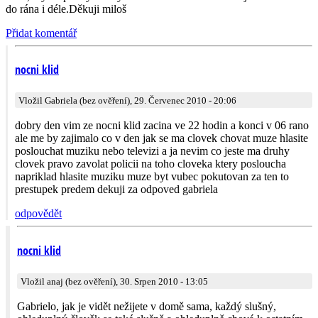
do rána i déle.Děkuji miloš
Přidat komentář
nocni klid
Vložil Gabriela (bez ověření), 29. Červenec 2010 - 20:06
dobry den vim ze nocni klid zacina ve 22 hodin a konci v 06 rano
ale me by zajimalo co v den jak se ma clovek chovat muze hlasite
poslouchat muziku nebo televizi a ja nevim co jeste ma druhy
clovek pravo zavolat policii na toho cloveka ktery posloucha
napriklad hlasite muziku muze byt vubec pokutovan za ten to
prestupek predem dekuji za odpoved gabriela
odpovědět
nocni klid
Vložil anaj (bez ověření), 30. Srpen 2010 - 13:05
Gabrielo, jak je vidět nežijete v domě sama, každý slušný,