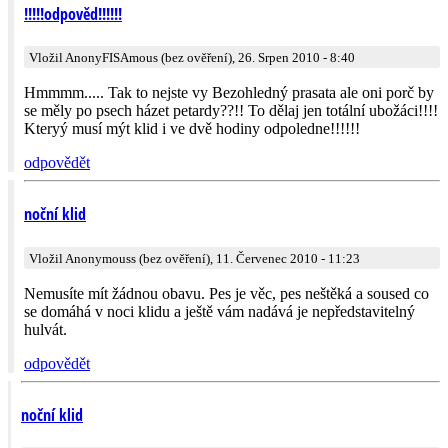
!!!!!odpověd!!!!!!
Vložil AnonyFISAmous (bez ověření), 26. Srpen 2010 - 8:40
Hmmmm..... Tak to nejste vy Bezohledný prasata ale oni porč by
se měly po psech házet petardy??!! To dělaj jen totální ubožáci!!!!
Kteryý musí mýt klid i ve dvě hodiny odpoledne!!!!!!
odpovědět
noční klid
Vložil Anonymouss (bez ověření), 11. Červenec 2010 - 11:23
Nemusíte mít žádnou obavu. Pes je věc, pes neštěká a soused co
se domáhá v noci klidu a ještě vám nadává je nepředstavitelný
hulvát.
odpovědět
noční klid