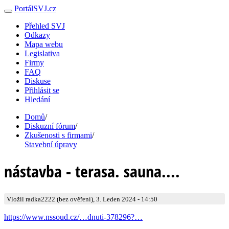
PortálSVJ.cz
Přehled SVJ
Odkazy
Mapa webu
Legislativa
Firmy
FAQ
Diskuse
Přihlásit se
Hledání
Domů
/
Diskuzní fórum
/
Zkušenosti s firmami
/
Stavební úpravy
nástavba - terasa. sauna....
Vložil radka2222 (bez ověření), 3. Leden 2024 - 14:50
https://www.nssoud.cz/…dnuti-378296?…