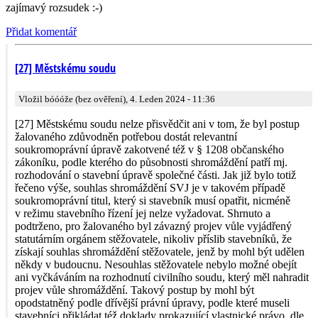
zajímavý rozsudek :-)
Přidat komentář
[27] Městskému soudu
Vložil bóóóže (bez ověření), 4. Leden 2024 - 11:36
[27] Městskému soudu nelze přisvědčit ani v tom, že byl postup
žalovaného zdůvodněn potřebou dostát relevantní
soukromoprávní úpravě zakotvené též v § 1208 občanského
zákoníku, podle kterého do působnosti shromáždění patří mj.
rozhodování o stavební úpravě společné části. Jak již bylo totiž
řečeno výše, souhlas shromáždění SVJ je v takovém případě
soukromoprávní titul, který si stavebník musí opatřit, nicméně
v režimu stavebního řízení jej nelze vyžadovat. Shrnuto a
podtrženo, pro žalovaného byl závazný projev vůle vyjádřený
statutárním orgánem stěžovatele, nikoliv příslib stavebníků, že
získají souhlas shromáždění stěžovatele, jenž by mohl být udělen
někdy v budoucnu. Nesouhlas stěžovatele nebylo možné obejít
ani vyčkáváním na rozhodnutí civilního soudu, který měl nahradit
projev vůle shromáždění. Takový postup by mohl být
opodstatněný podle dřívější právní úpravy, podle které museli
stavebníci přikládat též doklady prokazující vlastnické právo, dle