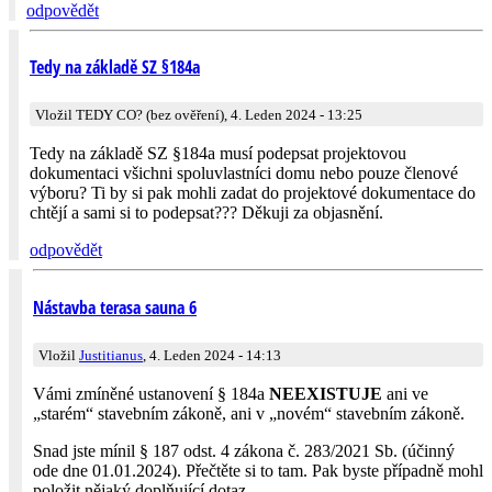
odpovědět
Tedy na základě SZ §184a
Vložil TEDY CO? (bez ověření), 4. Leden 2024 - 13:25
Tedy na základě SZ §184a musí podepsat projektovou
dokumentaci všichni spoluvlastníci domu nebo pouze členové
výboru? Ti by si pak mohli zadat do projektové dokumentace do
chtějí a sami si to podepsat??? Děkuji za objasnění.
odpovědět
Nástavba terasa sauna 6
Vložil
Justitianus
, 4. Leden 2024 - 14:13
Vámi zmíněné ustanovení § 184a
NEEXISTUJE
ani ve
„starém“ stavebním zákoně, ani v „novém“ stavebním zákoně.
Snad jste mínil § 187 odst. 4 zákona č. 283/2021 Sb. (účinný
ode dne 01.01.2024). Přečtěte si to tam. Pak byste případně mohl
položit nějaký doplňující dotaz.