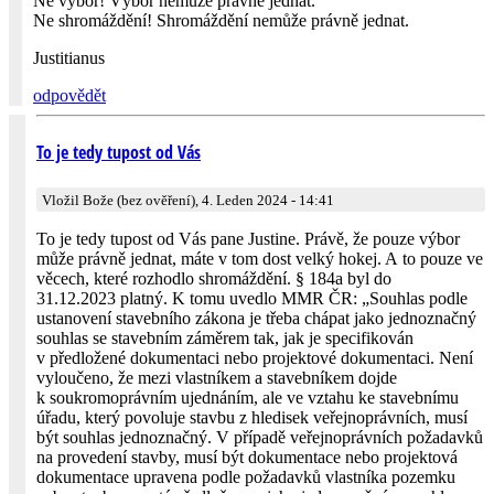
Ne výbor! Výbor nemůže právně jednat.
Ne shromáždění! Shromáždění nemůže právně jednat.
Justitianus
odpovědět
To je tedy tupost od Vás
Vložil Bože (bez ověření), 4. Leden 2024 - 14:41
To je tedy tupost od Vás pane Justine. Právě, že pouze výbor
může právně jednat, máte v tom dost velký hokej. A to pouze ve
věcech, které rozhodlo shromáždění. § 184a byl do
31.12.2023 platný. K tomu uvedlo MMR ČR: „Souhlas podle
ustanovení stavebního zákona je třeba chápat jako jednoznačný
souhlas se stavebním záměrem tak, jak je specifikován
v předložené dokumentaci nebo projektové dokumentaci. Není
vyloučeno, že mezi vlastníkem a stavebníkem dojde
k soukromoprávním ujednáním, ale ve vztahu ke stavebnímu
úřadu, který povoluje stavbu z hledisek veřejnoprávních, musí
být souhlas jednoznačný. V případě veřejnoprávních požadavků
na provedení stavby, musí být dokumentace nebo projektová
dokumentace upravena podle požadavků vlastníka pozemku