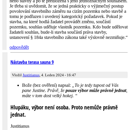
nebo stavby a po té předložena s jeho jednoznačným souhlasem.
Je třeba si uvědomit, že se jedná prakticky o výjimečný postup
povolování stavebního záměru na cizím pozemku nebo stavbě a
tomu je podřazen i uvedený kategorický požadavek. Pokud je
stavba, na které hodlá žadatel provádět změnu, součástí
pozemku, souhlas uděluje vlastník pozemku. Kdo bude udělovat
žadateli souhlas, bude-li stavba součástí práva stavby,
ustanovení § 184a stavebního zákona také výslovně nezmiňuje.“
odpovědět
Nástavba terasa sauna 9
Vložil
Justitianus
, 4. Leden 2024 - 16:47
Bože (bez ověření) napsal:
„To je tedy tupost od Vás
pane Justine. Právě, že
pouze výbor může právně jednat
,
máte v tom dost velký hokej. “
Hlupáku, výbor není osoba. Proto nemůže právně
jednat.
Justitianus