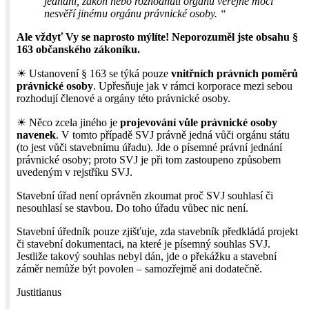
jednání, zákon nebo rozhodnutí orgánu veřejné moci
nesvěří jinému orgánu právnické osoby. “
Ale vždyť Vy se naprosto mýlíte! Neporozuměl jste obsahu §
163 občanského zákoníku.
☀ Ustanovení § 163 se týká pouze
vnitřních právních poměrů
právnické osoby
. Upřesňuje jak v rámci korporace mezi sebou
rozhodují členové a orgány této právnické osoby.
☀ Něco zcela jiného je
projevování vůle právnické osoby
navenek
. V tomto případě SVJ právně jedná vůči orgánu státu
(to jest vůči stavebnímu úřadu). Jde o písemné právní jednání
právnické osoby; proto SVJ je při tom zastoupeno způsobem
uvedeným v rejstříku SVJ.
Stavební úřad není oprávněn zkoumat proč SVJ souhlasí či
nesouhlasí se stavbou. Do toho úřadu vůbec nic není.
Stavební úředník pouze zjišťuje, zda stavebník předkládá projekt
či stavební dokumentaci, na které je písemný souhlas SVJ.
Jestliže takový souhlas nebyl dán, jde o překážku a stavební
záměr nemůže být povolen – samozřejmě ani dodatečně.
Justitianus