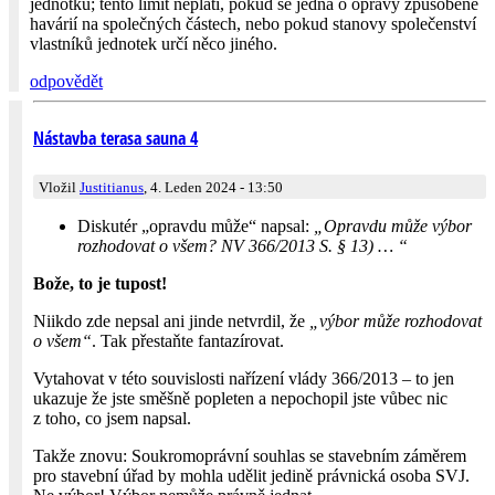
jednotku; tento limit neplatí, pokud se jedná o opravy způsobené
havárií na společných částech, nebo pokud stanovy společenství
vlastníků jednotek určí něco jiného.
odpovědět
Nástavba terasa sauna 4
Vložil
Justitianus
, 4. Leden 2024 - 13:50
Diskutér „opravdu může“ napsal:
„Opravdu může výbor
rozhodovat o všem? NV 366/2013 S. § 13) … “
Bože, to je tupost!
Niikdo zde nepsal ani jinde netvrdil, že
„výbor může rozhodovat
o všem“
. Tak přestaňte fantazírovat.
Vytahovat v této souvislosti nařízení vlády 366/2013 – to jen
ukazuje že jste směšně popleten a nepochopil jste vůbec nic
z toho, co jsem napsal.
Takže znovu: Soukromoprávní souhlas se stavebním záměrem
pro stavební úřad by mohla udělit jedině právnická osoba SVJ.