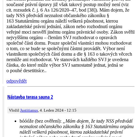
současné právní úpravy již však takový postup možný není (viz
cit. rozsudek č. j. 6 As 126/2020–47, bod [38]). Mám dojem, že
tady NSS předvádí neznalost občanského zákoníku §
163 Statutárnímu orgánu náleží veškerá působnost, kterou
zakladatelské právní jednání, zákon nebo rozhodnutí orgánu
veřejné moci nesvěří jinému orgánu právnické osoby. Zákon svěřil
nejvyššímu orgánu – členům SVJ rozhodovat o opravách
společné části domu. Pouze společní vlastníci mohou rozhodovat
o tom, co se bude se společnými částmi provádět. Výbor není
vlastníkem společných částí domu a dle § 163 o takových věcech
nemůže ani rozhodovat. Ve stanovách každého SVJ je uvedena
částka, do které může výbor SVJ samostatně jednat, jedná se
o pouhé desetitisíce..
odpovědět
Nástavba terasa sauna 2
Vložil
Justitianus
, 4. Leden 2024 - 12:15
bóóóže (bez ověření):
„Mám dojem, že tady NSS předvádí
neznalost občanského zákoníku § 163 Statutárnímu orgánu
náleží veškerá působnost, kterou zakladatelské právní