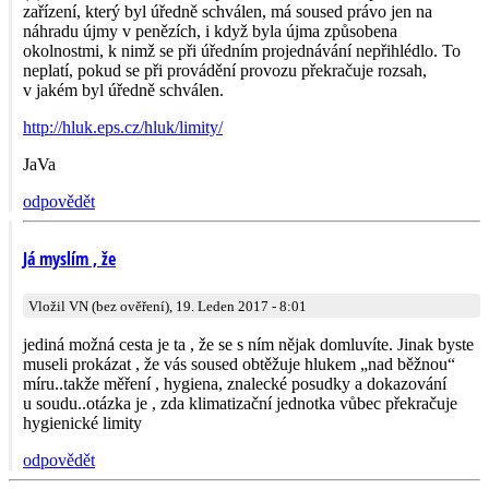
zařízení, který byl úředně schválen, má soused právo jen na
náhradu újmy v penězích, i když byla újma způsobena
okolnostmi, k nimž se při úředním projednávání nepřihlédlo. To
neplatí, pokud se při provádění provozu překračuje rozsah,
v jakém byl úředně schválen.
http://hluk.eps.cz/hluk/limity/
JaVa
odpovědět
Já myslím , že
Vložil VN (bez ověření), 19. Leden 2017 - 8:01
jediná možná cesta je ta , že se s ním nějak domluvíte. Jinak byste
museli prokázat , že vás soused obtěžuje hlukem „nad běžnou“
míru..takže měření , hygiena, znalecké posudky a dokazování
u soudu..otázka je , zda klimatizační jednotka vůbec překračuje
hygienické limity
odpovědět