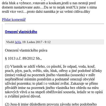
dela hluk a vybrace..vstavam a koukam,jestli u nas nestoji pred
domem nastartovane auto…Da se to nejak resit?Uz jsme s nima
resili vice veci…proto dalsi namitka je uz velmi citliva.diky
Přidat komentář
Omezení vlastnického
Vložil
JaVa
, 19. Leden 2017 - 9:12
Omezení vlastnického práva
§ 1013 z.č. 89/2012 Sb.,
(1) Vlastník se zdrží všeho, co působí, že odpad, voda, kouř,
prach, plyn, pach, světlo, stín, hluk, otřesy a jiné podobné účinky
(imise) vnikají na pozemek jiného vlastníka (souseda) v míře
nepřiměřené místním poměrům a podstatně omezují obvyklé
užívání pozemku; to platí i o vnikání zvířat. Zakazuje se přímo
přivádět imise na pozemek jiného vlastníka bez ohledu na míru
takových vlivů a na stupeň obtěžování souseda, ledaže se to opírá
o zvláštní právní důvod.
(2) Jsou-li imise důsledkem provozu závodu nebo podobného