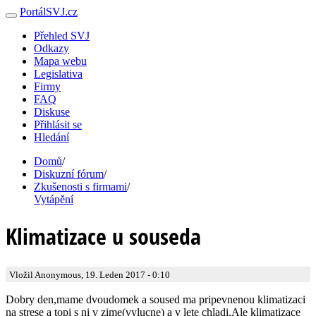
PortálSVJ.cz
Přehled SVJ
Odkazy
Mapa webu
Legislativa
Firmy
FAQ
Diskuse
Přihlásit se
Hledání
Domů
/
Diskuzní fórum
/
Zkušenosti s firmami
/
Vytápění
Klimatizace u souseda
Vložil Anonymous, 19. Leden 2017 - 0:10
Dobry den,mame dvoudomek a soused ma pripevnenou klimatizaci
na strese a topi s ni v zime(vylucne) a v lete chladi.Ale klimatizace