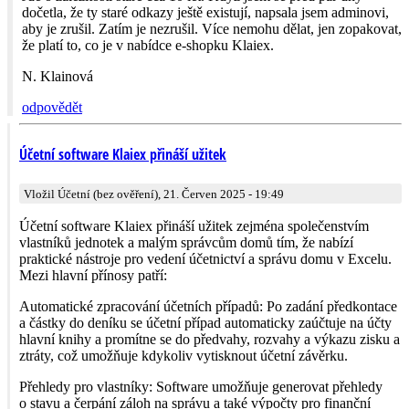
dočetla, že ty staré odkazy ještě existují, napsala jsem adminovi,
aby je zrušil. Zatím je nezrušil. Více nemohu dělat, jen zopakovat,
že platí to, co je v nabídce e-shopku Klaiex.
N. Klainová
odpovědět
Účetní software Klaiex přináší užitek
Vložil Účetní (bez ověření), 21. Červen 2025 - 19:49
Účetní software Klaiex přináší užitek zejména společenstvím
vlastníků jednotek a malým správcům domů tím, že nabízí
praktické nástroje pro vedení účetnictví a správu domu v Excelu.
Mezi hlavní přínosy patří:
Automatické zpracování účetních případů: Po zadání předkontace
a částky do deníku se účetní případ automaticky zaúčtuje na účty
hlavní knihy a promítne se do předvahy, rozvahy a výkazu zisku a
ztráty, což umožňuje kdykoliv vytisknout účetní závěrku.
Přehledy pro vlastníky: Software umožňuje generovat přehledy
o stavu a čerpání záloh na správu a také výpočty pro finanční