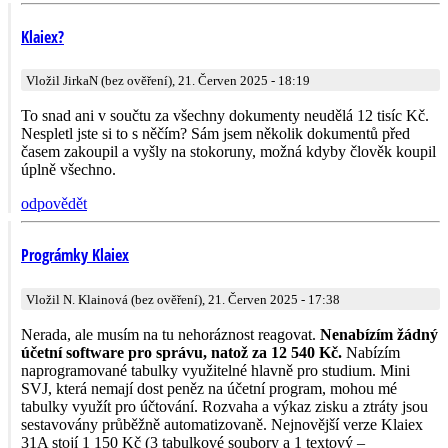
Klaiex?
Vložil JirkaN (bez ověření), 21. Červen 2025 - 18:19
To snad ani v součtu za všechny dokumenty neudělá 12 tisíc Kč.
Nespletl jste si to s něčím? Sám jsem několik dokumentů před
časem zakoupil a vyšly na stokoruny, možná kdyby člověk koupil
úplně všechno.
odpovědět
Prográmky Klaiex
Vložil N. Klainová (bez ověření), 21. Červen 2025 - 17:38
Nerada, ale musím na tu nehoráznost reagovat.
Nenabízím žádný
účetní software pro správu, natož za 12 540 Kč.
Nabízím
naprogramované tabulky využitelné hlavně pro studium. Mini
SVJ, která nemají dost peněz na účetní program, mohou mé
tabulky využít pro účtování. Rozvaha a výkaz zisku a ztráty jsou
sestavovány průběžně automatizovaně. Nejnovější verze Klaiex
31A stojí 1 150 Kč (3 tabulkové soubory a 1 textový –