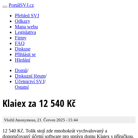
PortálSVJ.cz
Přehled SVJ
Odkazy
Mapa webu
Legislativa
Firmy
FAQ
Diskuse
Přihlásit se
Hledání
Domů
/
Diskuzní fórum
/
Účetnictví SVJ
/
Ostatní
Klaiex za 12 540 Kč
Vložil Anonymous, 21. Červen 2025 - 15:44
12 540 Kč. Tolik stojí zde mnohokrát vychvalovaný a
doporučovaný účetní software pro správu domu Klaiex s příručkou.