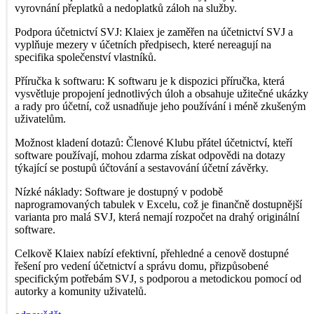
vyrovnání přeplatků a nedoplatků záloh na služby.
Podpora účetnictví SVJ: Klaiex je zaměřen na účetnictví SVJ a
vyplňuje mezery v účetních předpisech, které nereagují na
specifika společenství vlastníků.
Příručka k softwaru: K softwaru je k dispozici příručka, která
vysvětluje propojení jednotlivých úloh a obsahuje užitečné ukázky
a rady pro účetní, což usnadňuje jeho používání i méně zkušeným
uživatelům.
Možnost kladení dotazů: Členové Klubu přátel účetnictví, kteří
software používají, mohou zdarma získat odpovědi na dotazy
týkající se postupů účtování a sestavování účetní závěrky.
Nízké náklady: Software je dostupný v podobě
naprogramovaných tabulek v Excelu, což je finančně dostupnější
varianta pro malá SVJ, která nemají rozpočet na drahý originální
software.
Celkově Klaiex nabízí efektivní, přehledné a cenově dostupné
řešení pro vedení účetnictví a správu domu, přizpůsobené
specifickým potřebám SVJ, s podporou a metodickou pomocí od
autorky a komunity uživatelů.