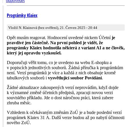
odpovědět
Prográmky Klaiex
Vložil N. Klainová (bez ověření), 21. Červen 2025 - 20:44
Opět musím reagovat. Hodnocení uvedené nickem Účetní
je
pravdivé jen částečně. Na první pohled je vidět, že
prográmky Klaiex hodnotila některá z variant AI a ne člověk,
který jej opravdu vyzkoušel.
Doporučuji věřit tomu, co je uvedeno na webu E-shopku a
v popiscích jednotlivých souborů. Žádná příručka k prográmkům
není. Verzí prográmků je více a každá z nich obsahuje kromě
tabulkových souborů i
vysvětlující soubor Povídání
.
Žádné aktualizace zakoupených verzí neprovádím, když dojde
k významné změně účetních předpisů, zpracuji novou verzi
souvislého příkladu. Jde o dost náročnou práci, která zabere
zhruba měsíc.
Vzhledem k očekávaným změnám ZoÚ je a bude poslední verzí
prográmek Klaiex 31 A. Další verze budou až po nabytí účinnosti
nového ZoÚ.