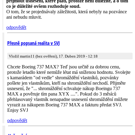
přijmout usnesení, které platí, protože není důležité, a o tom
co je důležité ovšem rozhoduje soud.
O tom, že se projednávaly záležitosti, která nebyly na pozvánce
ani nebudu mluvit.
odpovědět
Přesně popsaná realita v SVJ
Vložil martin11 (bez ověření), 17. Duben 2019 - 12:18
Chcete Boeing 737 MAX? Teď jsou určitě za dobrou cenu,
protože letadlo které nemůže létat má sníženou hodnotu. Svolejte
s kamarádem "od vedle" shromáždění vlastníků, pozvánky
pošlete jen vlastníkům, kteří na shromáždění nechodí. Přijměte
usnesení, že "... shromáždění schvaluje nákup Boeingu 737
MAX a pověruje tím pana XYX ....". Pokud do 3 měsíců
přehlasovaný vlastník nenapadne usnesení shromáždění můžete
vyrazit za nákupem Boeing 737 MAX a fakturu předat SVJ.
Enjoy SVJ
odpovědět