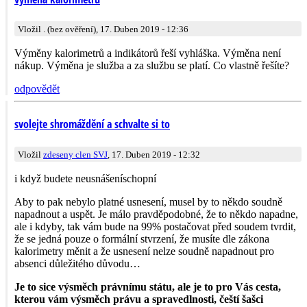
Vložil . (bez ověření), 17. Duben 2019 - 12:36
Výměny kalorimetrů a indikátorů řeší vyhláška. Výměna není
nákup. Výměna je služba a za službu se platí. Co vlastně řešíte?
odpovědět
svolejte shromáždění a schvalte si to
Vložil
zdeseny clen SVJ
, 17. Duben 2019 - 12:32
i když budete neusnášeníschopní
Aby to pak nebylo platné usnesení, musel by to někdo soudně
napadnout a uspět. Je málo pravděpodobné, že to někdo napadne,
ale i kdyby, tak vám bude na 99% postačovat před soudem tvrdit,
že se jedná pouze o formální stvrzení, že musíte dle zákona
kalorimetry měnit a že usnesení nelze soudně napadnout pro
absenci důležitého důvodu…
Je to sice výsměch právnímu státu, ale je to pro Vás cesta,
kterou vám výsměch právu a spravedlnosti, čeští šašci