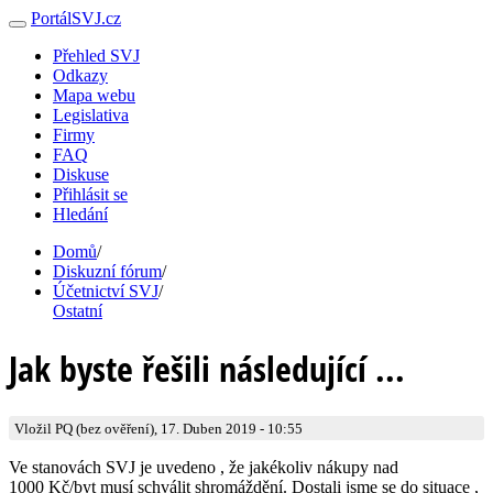
PortálSVJ.cz
Přehled SVJ
Odkazy
Mapa webu
Legislativa
Firmy
FAQ
Diskuse
Přihlásit se
Hledání
Domů
/
Diskuzní fórum
/
Účetnictví SVJ
/
Ostatní
Jak byste řešili následující ...
Vložil PQ (bez ověření), 17. Duben 2019 - 10:55
Ve stanovách SVJ je uvedeno , že jakékoliv nákupy nad
1000 Kč/byt musí schválit shromáždění. Dostali jsme se do situace ,