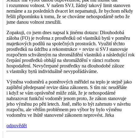
i rozumnou volnost. V našem SVJ, žádný takový limit stanoven
nemáme a za posledních dvacet let nepamatuji, že bychom někdy
řešili připomínku k tomu, že se chováme nehospodárně nebo že
jsme danou volnost zneužili.
Zopakuji, co jsem dnes napsal k jinému dotazu: Dlouhodobá
záloha (FO) je tvořena z prostředků od vlastníků bytů v poměru
majetkových podílů na společných prostorách. Využití těchto
prostředků na údržbu a rekonstrukce + revize si SVJ stanovuje
rozpočtem schváleným na shromáždění vlastníků a následující rok
čerpání prostředků obhájí na shromáždění v rámci rozboru
hospodaření. Nevyčerpané prostředky na dlouhodobé záloze
s vlastníky bytů individuálně nevypořádáváme.
Výměna vodoměrů a poměrových měřidel na teplo je stejně jako
zajištění předepsané revize dána zákonem. S tím nic neuděláte
i když se vám oprávněně může zdát, že je nehospodárné
nahrazovat funkční vodoměr jenom proto, že zákon stanovuje
jeho výměnu po pěti letech. Jistě, mělo to být zahrnuto v návrhu
rozpočtu, ale větším problémem pro výbor by bylo výměnu
vodoměru ve lhůtě stanovené zákonem neprovést. Jirka
odpovědět