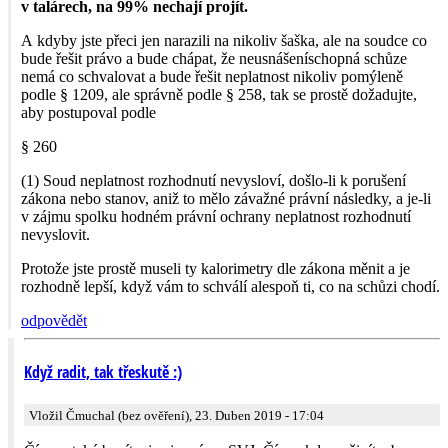
v talárech, na 99% nechají projít.
A kdyby jste přeci jen narazili na nikoliv šaška, ale na soudce co
bude řešit právo a bude chápat, že neusnášeníschopná schůze
nemá co schvalovat a bude řešit neplatnost nikoliv pomýleně
podle § 1209, ale správně podle § 258, tak se prostě dožadujte,
aby postupoval podle
§ 260
(1) Soud neplatnost rozhodnutí nevysloví, došlo-li k porušení
zákona nebo stanov, aniž to mělo závažné právní následky, a je-li
v zájmu spolku hodném právní ochrany neplatnost rozhodnutí
nevyslovit.
Protože jste prostě museli ty kalorimetry dle zákona měnit a je
rozhodně lepší, když vám to schválí alespoň ti, co na schůzi chodí.
odpovědět
Když radit, tak třeskutě :)
Vložil Čmuchal (bez ověření), 23. Duben 2019 - 17:04