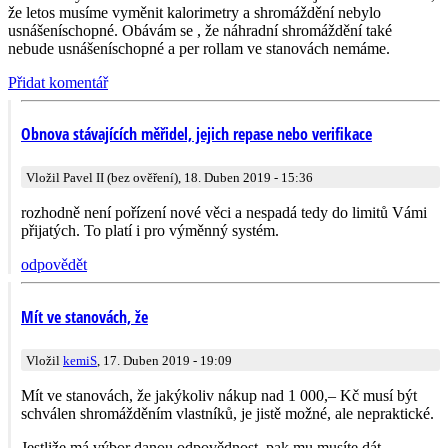
že letos musíme vyměnit kalorimetry a shromáždění nebylo
usnášeníschopné. Obávám se , že náhradní shromáždění také
nebude usnášeníschopné a per rollam ve stanovách nemáme.
Přidat komentář
Obnova stávajících měřidel, jejich repase nebo verifikace
Vložil Pavel II (bez ověření), 18. Duben 2019 - 15:36
rozhodně není pořízení nové věci a nespadá tedy do limitů Vámi
přijatých. To platí i pro výměnný systém.
odpovědět
Mít ve stanovách, že
Vložil
kemiS
, 17. Duben 2019 - 19:09
Mít ve stanovách, že jakýkoliv nákup nad 1 000,– Kč musí být
schválen shromážděním vlastníků, je jistě možné, ale nepraktické.
Jestliže má výbor danou odpovědnost, pak mu musíte dát