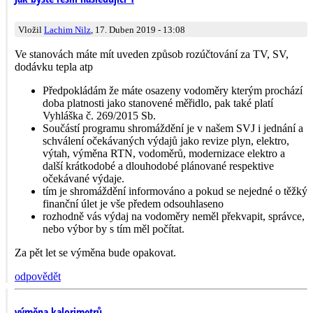
Vložil
Lachim Nilz
, 17. Duben 2019 - 13:08
Ve stanovách máte mít uveden způsob rozúčtování za TV, SV,
dodávku tepla atp
Předpokládám že máte osazeny vodoměry kterým prochází
doba platnosti jako stanovené měřidlo, pak také platí
Vyhláška č. 269/2015 Sb.
Součástí programu shromáždění je v našem SVJ i jednání a
schválení očekávaných výdajů jako revize plyn, elektro,
výtah, výměna RTN, vodoměrů, modernizace elektro a
další krátkodobé a dlouhodobé plánované respektive
očekávané výdaje.
tím je shromáždění informováno a pokud se nejedné o těžký
finanční úlet je vše předem odsouhlaseno
rozhodně vás výdaj na vodoměry neměl překvapit, správce,
nebo výbor by s tím měl počítat.
Za pět let se výměna bude opakovat.
odpovědět
výměna kalorimetrů