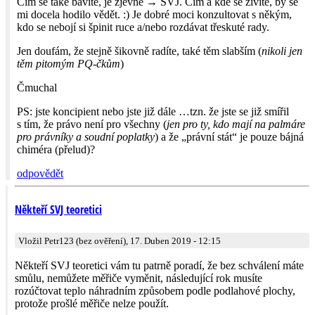
Čím se také bavíte, je zjevné → SVJ. Čím a kde se živíte, by se
mi docela hodilo vědět. :) Je dobré moci konzultovat s někým,
kdo se nebojí si špinit ruce a/nebo rozdávat třeskuté rady.
Jen doufám, že stejně šikovně radíte, také těm slabším (
nikoli jen
těm pitomým PQ-čkům
)
Čmuchal
PS: jste koncipient nebo jste již dále …tzn. že jste se již smířil
s tím, že právo není pro všechny (
jen pro ty, kdo mají na palmáre
pro právníky a soudní poplatky
) a že „právní stát“ je pouze bájná
chiméra (přelud)?
odpovědět
Někteří SVJ teoretici
Vložil Petr123 (bez ověření), 17. Duben 2019 - 12:15
Někteří SVJ teoretici vám tu patrně poradí, že bez schválení máte
smůlu, nemůžete měřiče vyměnit, následující rok musíte
rozúčtovat teplo náhradním způsobem podle podlahové plochy,
protože prošlé měřiče nelze použít.