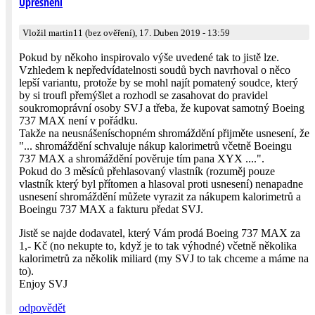
Upřesnění
Vložil martin11 (bez ověření), 17. Duben 2019 - 13:59
Pokud by někoho inspirovalo výše uvedené tak to jistě lze.
Vzhledem k nepředvídatelnosti soudů bych navrhoval o něco
lepší variantu, protože by se mohl najít pomatený soudce, který
by si troufl přemýšlet a rozhodl se zasahovat do pravidel
soukromoprávní osoby SVJ a třeba, že kupovat samotný Boeing
737 MAX není v pořádku.
Takže na neusnášeníschopném shromáždění přijměte usnesení, že
"... shromáždění schvaluje nákup kalorimetrů včetně Boeingu
737 MAX a shromáždění pověruje tím pana XYX ....".
Pokud do 3 měsíců přehlasovaný vlastník (rozuměj pouze
vlastník který byl přítomen a hlasoval proti usnesení) nenapadne
usnesení shromáždění můžete vyrazit za nákupem kalorimetrů a
Boeingu 737 MAX a fakturu předat SVJ.
Jistě se najde dodavatel, který Vám prodá Boeing 737 MAX za
1,- Kč (no nekupte to, když je to tak výhodné) včetně několika
kalorimetrů za několik miliard (my SVJ to tak chceme a máme na
to).
Enjoy SVJ
odpovědět