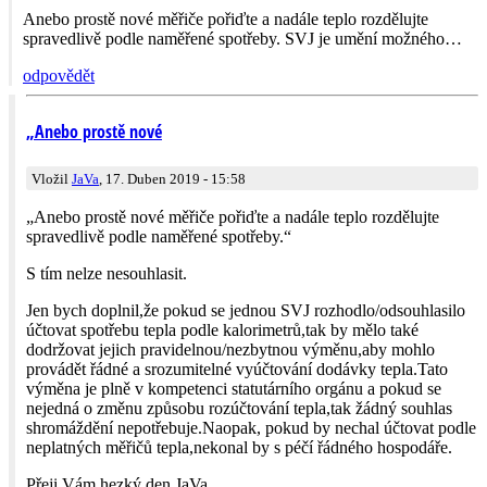
Anebo prostě nové měřiče pořiďte a nadále teplo rozdělujte
spravedlivě podle naměřené spotřeby. SVJ je umění možného…
odpovědět
„Anebo prostě nové
Vložil
JaVa
, 17. Duben 2019 - 15:58
„Anebo prostě nové měřiče pořiďte a nadále teplo rozdělujte
spravedlivě podle naměřené spotřeby.“
S tím nelze nesouhlasit.
Jen bych doplnil,že pokud se jednou SVJ rozhodlo/odsou­hlasilo
účtovat spotřebu tepla podle kalorimetrů,tak by mělo také
dodržovat jejich pravidelnou/nez­bytnou výměnu,aby mohlo
provádět řádné a srozumitelné vyúčtování dodávky tepla.Tato
výměna je plně v kompetenci statutárního orgánu a pokud se
nejedná o změnu způsobu rozúčtování tepla,tak žádný souhlas
shromáždění nepotřebuje.Naopak, pokud by nechal účtovat podle
neplatných měřičů tepla,nekonal by s péčí řádného hospodáře.
Přeji Vám hezký den.JaVa