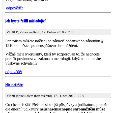
odpovědět
Jak byste řešili následující
Vložil P_V (bez ověření), 17. Duben 2019 - 12:06
Per rollam můžete udělat i na základě občanského zákoníku §
1210 do měsíce po neúspěšném shromáždění.
Vážně máte kverulanty, kteří by rozporovali to, že nechcete
porušit povinnost ze zákona o metrologii, když na to nemáte
výslovné schválení?
odpovědět
Nic neřešte
Vložil jdoucikolem (bez ověření), 17. Duben 2019 - 12:01
Co chcete řešit? Přečtete si zdejší příspěvky a judikaturu, protože
dle dnešní judikatury
neusnášeníschopné shromáždění může