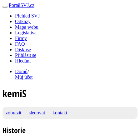
PortálSVJ.cz
Přehled SVJ
Odkazy
Mapa webu
Legislativa
Firmy
FAQ
Diskuse
Přihlásit se
Hledání
Domů
/
Můj účet
kemiS
zobrazit
sledovat
kontakt
Historie