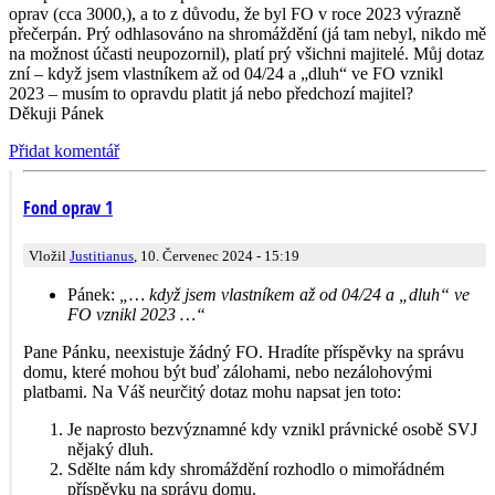
oprav (cca 3000,), a to z důvodu, že byl FO v roce 2023 výrazně
přečerpán. Prý odhlasováno na shromáždění (já tam nebyl, nikdo mě
na možnost účasti neupozornil), platí prý všichni majitelé. Můj dotaz
zní – když jsem vlastníkem až od 04/24 a „dluh“ ve FO vznikl
2023 – musím to opravdu platit já nebo předchozí majitel?
Děkuji Pánek
Přidat komentář
Fond oprav 1
Vložil
Justitianus
, 10. Červenec 2024 - 15:19
Pánek:
„… když jsem vlastníkem až od 04/24 a „dluh“ ve
FO vznikl 2023 …“
Pane Pánku, neexistuje žádný FO. Hradíte příspěvky na správu
domu, které mohou být buď zálohami, nebo nezálohovými
platbami. Na Váš neurčitý dotaz mohu napsat jen toto:
Je naprosto bezvýznamné kdy vznikl právnické osobě SVJ
nějaký dluh.
Sdělte nám kdy shromáždění rozhodlo o mimořádném
příspěvku na správu domu.