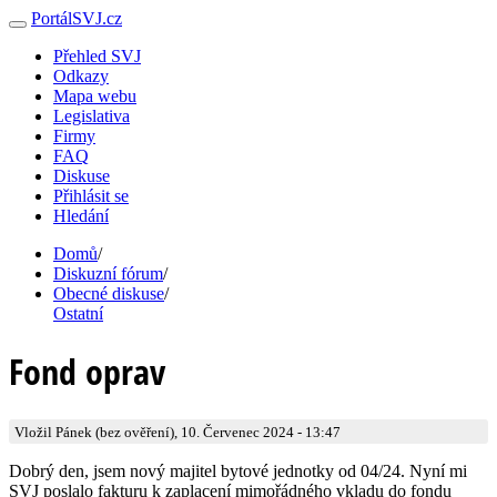
PortálSVJ.cz
Přehled SVJ
Odkazy
Mapa webu
Legislativa
Firmy
FAQ
Diskuse
Přihlásit se
Hledání
Domů
/
Diskuzní fórum
/
Obecné diskuse
/
Ostatní
Fond oprav
Vložil Pánek (bez ověření), 10. Červenec 2024 - 13:47
Dobrý den, jsem nový majitel bytové jednotky od 04/24. Nyní mi
SVJ poslalo fakturu k zaplacení mimořádného vkladu do fondu