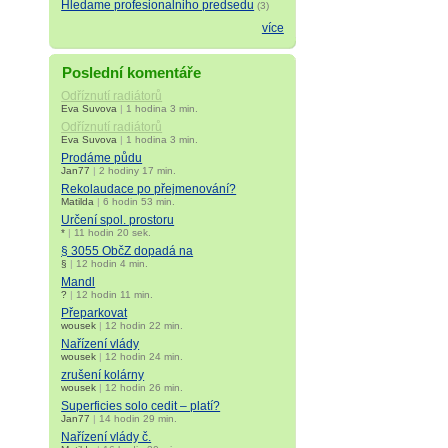
Hledame profesionalniho predsedu
(3)
více
Poslední komentáře
Odříznutí radiátorů
Eva Suvova
|
1 hodina 3 min.
Odříznutí radiátorů
Eva Suvova
|
1 hodina 3 min.
Prodáme půdu
Jan77
|
2 hodiny 17 min.
Rekolaudace po přejmenování?
Matilda
|
6 hodin 53 min.
Určení spol. prostoru
*
|
11 hodin 20 sek.
§ 3055 ObčZ dopadá na
§
|
12 hodin 4 min.
Mandl
?
|
12 hodin 11 min.
Přeparkovat
wousek
|
12 hodin 22 min.
Nařízení vlády
wousek
|
12 hodin 24 min.
zrušení kolárny
wousek
|
12 hodin 26 min.
Superficies solo cedit – platí?
Jan77
|
14 hodin 29 min.
Nařízení vlády č.