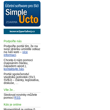
Podpořte nás
Podpořte portál tím, že na
svoji stránku umístíte odkaz
na náš web –
více
informací
.
Chcete-li nám pomoci
(napsáním článku,
nápadem apod.),
kontaktujte nás
.
Portál společenství
vlastníků jednotek (SVJ,
SVBJ) – články, legislativa,
diskuse, …
Víte že...
Sledovat novinky můžete
pomocí
RSS
.
Kdo je online
Momentálně je online 0