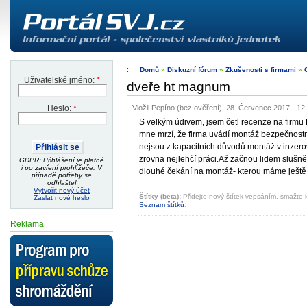
Domů
»
Diskuzní fórum
»
Zkušenosti s firmami
»
Uživatelské jméno:
*
dveře ht magnum
Vložil Pepíno (bez ověření), 28. Červenec 2017 - 12
Heslo:
*
S velkým údivem, jsem četl recenze na firmu H
mne mrzí, že firma uvádí montáž bezpečnostních
nejsou z kapacitních důvodů montáž v inzerov
zrovna nejlehčí práci.Až začnou lidem slušně
GDPR: Přihlášení je platné
i po zavření prohlížeče. V
dlouhé čekání na montáž- kterou máme ještě
případě potřeby se
odhlašte!
Vytvořit nový účet
Štítky (beta):
Přidejte nový štítek vepsáním, smažte k
Zaslat nové heslo
Seznam štítků
.
Reklama