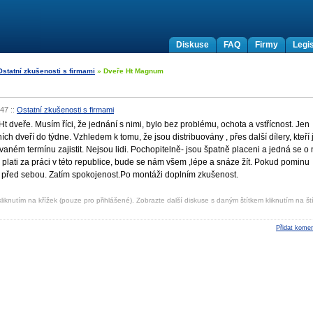
Diskuse
FAQ
Firmy
Legis
Ostatní zkušenosti s firmami
» Dveře Ht Magnum
:47
::
Ostatní zkušenosti s firmami
t dveře. Musím říci, že jednání s nimi, bylo bez problému, ochota a vstřícnost. Jen
 dveří do týdne. Vzhledem k tomu, že jsou distribuovány , přes další dílery, kteří j
aném termínu zajistit. Nejsou lidi. Pochopitelně- jsou špatně placeni a jedná se o
 plati za práci v této republice, bude se nám všem ,lépe a snáze žít. Pokud pominu
 před sebou. Zatím spokojenost.Po montáži doplním zkušenost.
liknutím na křížek (pouze pro přihlášené). Zobrazte další diskuse s daným štítkem kliknutím na ští
Přidat komen