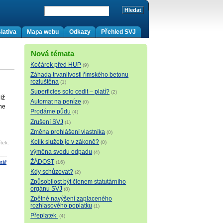
lativa
Mapa webu
Odkazy
Přehled SVJ
Nová témata
Kočárek před HUP
(9)
Záhada trvanlivosti římského betonu
rozluštěna
(1)
Superficies solo cedit – platí?
(2)
iž
Automat na peníze
(0)
 ne
Prodáme půdu
(4)
Zrušení SVJ
(1)
Změna prohlášení vlastníka
(0)
Kolik služeb je v zákoně?
(0)
tek.
výměna svodu odpadu
(4)
ŽÁDOST
(16)
tář
Kdy schůzovat?
(2)
Způsobilost být členem statutárního
orgánu SVJ
(8)
Zpětné navýšení zaplaceného
rozhlasového poplatku
(1)
Přeplatek
(4)