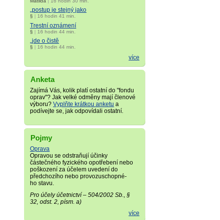
Matilda
|
16 hodin 30 min.
„postup je stejný jako
§
|
16 hodin 41 min.
Trestní oznámení
§
|
16 hodin 44 min.
„jde o čistě
§
|
16 hodin 44 min.
více
Anketa
Zajímá Vás, kolik platí ostatní do "fondu
oprav"? Jak velké odměny mají členové
výboru?
Vyplňte krátkou anketu
a
podívejte se, jak odpovídali ostatní.
Pojmy
Oprava
Opravou se odstraňují účinky
částečného fyzického opotřebení nebo
poškození za účelem uvedení do
předchozího nebo provozuschopné­
ho stavu.
Pro účely účetnictví – 504/2002 Sb., §
32, odst. 2, písm. a)
více