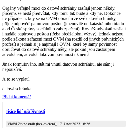
Orgány veřejné moci do datové schránky zasílají jenom někdy,
přičemž se nedá předvídat, kdy tomu tak bude a kdy ne. Dokonce
i v případech, kdy se na OVM obracím ze své datové schránky,
přijde odpověď papírovou poštou (jmenovitě od katastrálního úřadu
a od České správy sociálního zabezpečení). Rovněž advokáti zasílají
i nadále papírovou poštou (třeba předžalobní výzvy), jednak nejsou
podle zákona zařazeni mezi OVM (na rozdíl od jiných právnických
profesí) a jednak si je najímají i OVM, které by samy povinnost
doručovat do datové schránky měly, ale pokud jsou zastoupeni
advokátem, advokát takovou povinnost už nemá.
Jinak formulováno, stát mi vnutil datovou schránku, ale sám ji
nepoužívá.
A to se vyplatí.
datová schránka
Přidat komentář
Tisíce lidí ruší živnosti
Vložil Živnostník (bez ověření), 17. Únor 2023 - 8:26