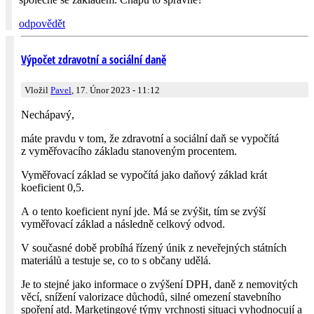
odpovědět
Výpočet zdravotní a sociální daně
Vložil
Pavel
, 17. Únor 2023 - 11:12
Nechápavý,
máte pravdu v tom, že zdravotní a sociální daň se vypočítá
z vyměřovacího základu stanoveným procentem.
Vyměřovací základ se vypočítá jako daňový základ krát
koeficient 0,5.
A o tento koeficient nyní jde. Má se zvýšit, tím se zvýší
vyměřovací základ a následně celkový odvod.
V současné době probíhá řízený únik z neveřejných státních
materiálů a testuje se, co to s občany udělá.
Je to stejné jako informace o zvýšení DPH, daně z nemovitých
věcí, snížení valorizace důchodů, silné omezení stavebního
spoření atd. Marketingové týmy vrchnosti situaci vyhodnocují a