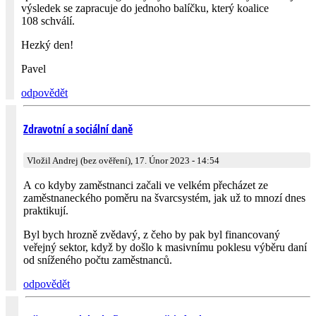
výsledek se zapracuje do jednoho balíčku, který koalice
108 schválí.
Hezký den!
Pavel
odpovědět
Zdravotní a sociální daně
Vložil Andrej (bez ověření), 17. Únor 2023 - 14:54
A co kdyby zaměstnanci začali ve velkém přecházet ze
zaměstnaneckého poměru na švarcsystém, jak už to mnozí dnes
praktikují.
Byl bych hrozně zvědavý, z čeho by pak byl financovaný
veřejný sektor, když by došlo k masivnímu poklesu výběru daní
od sníženého počtu zaměstnanců.
odpovědět