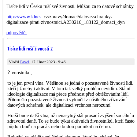
Tisíce lidí v Česku ruší své živnosti. Můžou za to datové schránky.
https://www.idnes
. cz/zpravy/doma­ci/datove-schranky-
digitalizace-pirati-zivnostnici.A230216_183­122_domaci_dyn
odpovědět
Tisíce lidí ruší živnosti 2
Vložil
Pavel
, 17. Únor 2023 - 9:46
Živnostníku,
to je jen první vlna. Většinou se jedná o pozastavené živnosti lidí,
kteří již nebyli aktivní. V tom tak velký problém nevidím. Státní
ideologie digitalizace má přece přednost před obtěžováním lidí.
Přitom šlo pozastavené živnosti vyloučit z násilného zřizování
datových schránek, ale digitalizaci vrchnost nerozumí.
Horší bude další vlna, až nenasytný stát prosadí zvýšení sociální a
zdravotní daně. To se bude týkat aktivních živnostníků, kteří často
půjdou buď na pracák nebo budou podnikat na černo.
Bohužel ve vládě není žádný ekonom, který by chápal, že