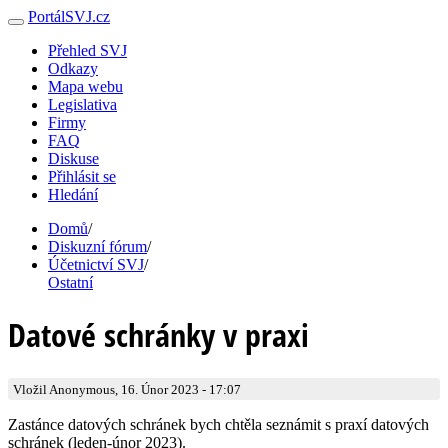
PortálSVJ.cz
Přehled SVJ
Odkazy
Mapa webu
Legislativa
Firmy
FAQ
Diskuse
Přihlásit se
Hledání
Domů
/
Diskuzní fórum
/
Účetnictví SVJ
/
Ostatní
Datové schránky v praxi
Vložil Anonymous, 16. Únor 2023 - 17:07
Zastánce datových schránek bych chtěla seznámit s praxí datových
schránek (leden-únor 2023).