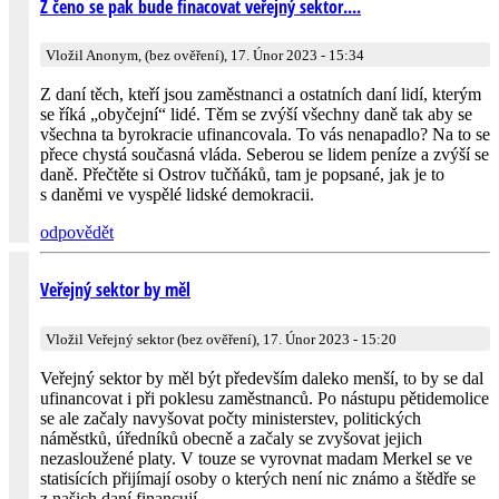
Z čeno se pak bude finacovat veřejný sektor....
Vložil Anonym, (bez ověření), 17. Únor 2023 - 15:34
Z daní těch, kteří jsou zaměstnanci a ostatních daní lidí, kterým
se říká „obyčejní“ lidé. Těm se zvýší všechny daně tak aby se
všechna ta byrokracie ufinancovala. To vás nenapadlo? Na to se
přece chystá současná vláda. Seberou se lidem peníze a zvýší se
daně. Přečtěte si Ostrov tučňáků, tam je popsané, jak je to
s daněmi ve vyspělé lidské demokracii.
odpovědět
Veřejný sektor by měl
Vložil Veřejný sektor (bez ověření), 17. Únor 2023 - 15:20
Veřejný sektor by měl být především daleko menší, to by se dal
ufinancovat i při poklesu zaměstnanců. Po nástupu pětidemolice
se ale začaly navyšovat počty ministerstev, politických
náměstků, úředníků obecně a začaly se zvyšovat jejich
nezasloužené platy. V touze se vyrovnat madam Merkel se ve
statisících přijímají osoby o kterých není nic známo a štědře se
z našich daní financují.