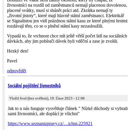
živnostníci na rozdíl od zaměstnanců nemají placenou dovolenou,
placené svátky, musí si shánět práci atd. Zkrátka nemají ty
„životní jistoty“, které mají hlavně státní zaměstnanci. Elektrikář
se Signalistou jen vidí prázdnou státní kasu ze které plnými hrstmi
rozdávají těm, co se o plnění státní kasy nezasloužili.
Vypadá to, že vrchnost chce mít ještě větší počet lidí na sociálních
dávkách, aby jim pobírači dávek byli vděční a zase je zvolili.
Hezký den!
Pavel
odpovědět
Sociální pojištění živnostníků
Vložil Ivoš (bez ověření), 19. Únor 2023 - 12:06
Jak to u nás funguje vysvětluje článek " Nízké důchody si vybrali
sami živnostníci, ale doplácí je všichni"
https://www.seznamzpravy.cz/…ichni-225921