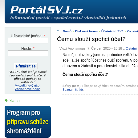
Domů
»
Diskuzní fórum
»
Účetnictví SVJ
»
Ostatní
Uživatelské jméno:
*
Čemu slouží spořicí účet?
Vložil Anonymous, 7. Červen 2025 - 15:18
::
Ostatní
Heslo:
*
Na můj dotaz, kdy jsem na pobočce velké tu
sdělila, že spořicí účet neslouží spoření. V p
dtaozem a žádostí o poradenství cítila obtěžov
GDPR: Přihlášení je platné
Čemu slouží spořicí účet?
i po zavření prohlížeče. V
případě potřeby se
odhlašte!
Vytvořit nový účet
Štítky (beta):
Přidejte nový štítek vepsáním, smažte k
Zaslat nové heslo
Seznam štítků
.
Reklama