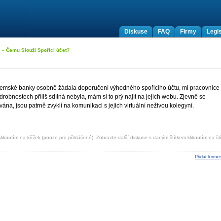
Diskuse
FAQ
Firmy
Legis
» Čemu Slouží Spořicí účet?
zemské banky osobně žádala doporučení výhodného spořicího účtu, mi pracovnice
odrobnostech příliš sdílná nebyla, mám si to prý najít na jejich webu. Zjevně se
ána, jsou patrně zvyklí na komunikaci s jejich virtuální neživou kolegyní.
liknutím na křížek (pouze pro přihlášené). Zobrazte další diskuse s daným štítkem kliknutím na ští
Přidat komen