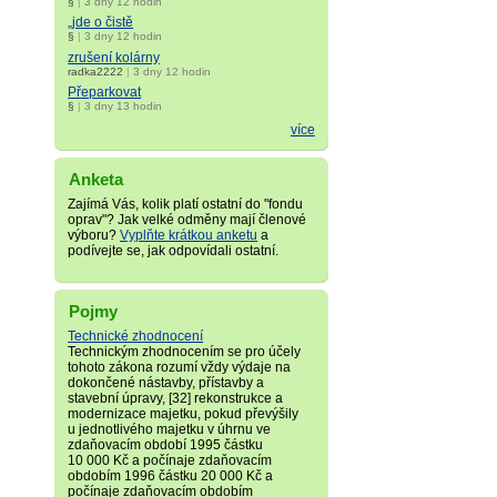
§
|
3 dny 12 hodin
„jde o čistě
§
|
3 dny 12 hodin
zrušení kolárny
radka2222
|
3 dny 12 hodin
Přeparkovat
§
|
3 dny 13 hodin
více
Anketa
Zajímá Vás, kolik platí ostatní do "fondu
oprav"? Jak velké odměny mají členové
výboru?
Vyplňte krátkou anketu
a
podívejte se, jak odpovídali ostatní.
Pojmy
Technické zhodnocení
Technickým zhodnocením se pro účely
tohoto zákona rozumí vždy výdaje na
dokončené nástavby, přístavby a
stavební úpravy, [32] rekonstrukce a
modernizace majetku, pokud převýšily
u jednotlivého majetku v úhrnu ve
zdaňovacím období 1995 částku
10 000 Kč a počínaje zdaňovacím
obdobím 1996 částku 20 000 Kč a
počínaje zdaňovacím obdobím