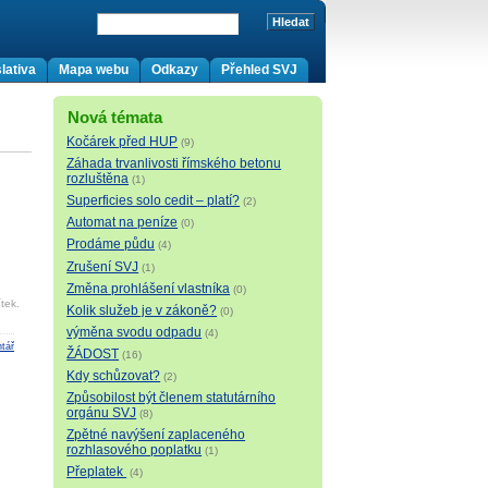
lativa
Mapa webu
Odkazy
Přehled SVJ
Nová témata
Kočárek před HUP
(9)
Záhada trvanlivosti římského betonu
rozluštěna
(1)
Superficies solo cedit – platí?
(2)
Automat na peníze
(0)
Prodáme půdu
(4)
Zrušení SVJ
(1)
Změna prohlášení vlastníka
(0)
tek.
Kolik služeb je v zákoně?
(0)
výměna svodu odpadu
(4)
tář
ŽÁDOST
(16)
Kdy schůzovat?
(2)
Způsobilost být členem statutárního
orgánu SVJ
(8)
Zpětné navýšení zaplaceného
rozhlasového poplatku
(1)
Přeplatek
(4)