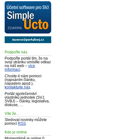
Podpořte nás
Podpořte portál tím, že na
svoji stránku umístíte odkaz
na náš web –
více
informací
.
Chcete-li nám pomoci
(napsáním článku,
nápadem apod.),
kontaktujte nás
.
Portál společenství
vlastníků jednotek (SVJ,
SVBJ) – články, legislativa,
diskuse, …
Víte že...
Sledovat novinky můžete
pomocí
RSS
.
Kdo je online
Momentálně je online 0