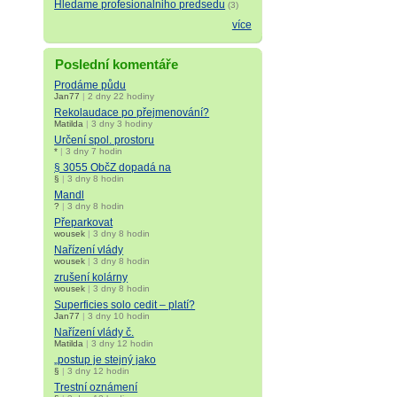
Hledame profesionalniho predsedu
(3)
více
Poslední komentáře
Prodáme půdu
Jan77
|
2 dny 22 hodiny
Rekolaudace po přejmenování?
Matilda
|
3 dny 3 hodiny
Určení spol. prostoru
*
|
3 dny 7 hodin
§ 3055 ObčZ dopadá na
§
|
3 dny 8 hodin
Mandl
?
|
3 dny 8 hodin
Přeparkovat
wousek
|
3 dny 8 hodin
Nařízení vlády
wousek
|
3 dny 8 hodin
zrušení kolárny
wousek
|
3 dny 8 hodin
Superficies solo cedit – platí?
Jan77
|
3 dny 10 hodin
Nařízení vlády č.
Matilda
|
3 dny 12 hodin
„postup je stejný jako
§
|
3 dny 12 hodin
Trestní oznámení