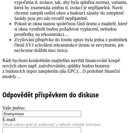
vypočtena tl. izolace, tak, aby byla splněna norma), varianta,
která by znamenala změnu tl. izolací je nepřijatelná. Navíc
chceme zateplit ostění oken a budoucí zásahy do zateplené
fasády jsou pro nás rovněž nepřijatelné.
Pokud se okna stanou společnou částí domu a majitelé, které
si okna vyměnili budou požadovat vyplacení, nebudou
prostředky na rekonstrukci…
Zvyšování příspěvku do fondu oprav byla jedna z podmínek
členů SVJ schválení rekonstrukce (tomu se nevyhnem, jen
nechceme dráždit moc brzo).
Rádi bychom konkrétním majitelům navrhli financování koupě
nových oken např. zaúvěrováním, splátky budou hrazeny
z budoucích úspor zateplením (ála EPC)…či podobné finanční
modely…
Odpovědět příspěvkem do diskuse
Vaše jméno:
E-mail:
Obsah tohoto pole je soukromý a nebude veřejně zobrazen.