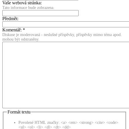
Vaše webová stránka:
Tato informace bude zobrazena.
Předmět:
Komentář:
*
Diskuse je moderovaná - neslušné příspěvky, příspěvky mimo téma apod.
mohou být odstraněny.
Formát textu
Povolené HTML značky: <a> <em> <strong> <cite> <code>
<ul> <ol> <li> <dl> <dt> <dd>