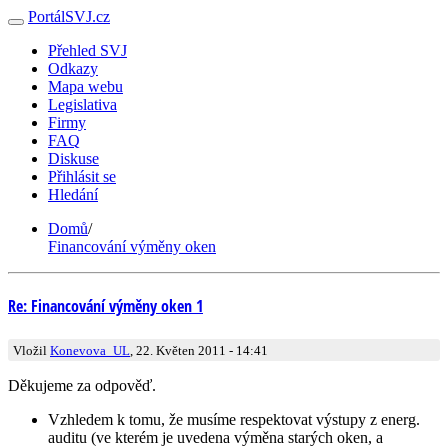
PortálSVJ.cz
Přehled SVJ
Odkazy
Mapa webu
Legislativa
Firmy
FAQ
Diskuse
Přihlásit se
Hledání
Domů
/
Financování výměny oken
Re: Financování výměny oken 1
Vložil
Konevova_UL
, 22. Květen 2011 - 14:41
Děkujeme za odpověď.
Vzhledem k tomu, že musíme respektovat výstupy z energ.
auditu (ve kterém je uvedena výměna starých oken, a