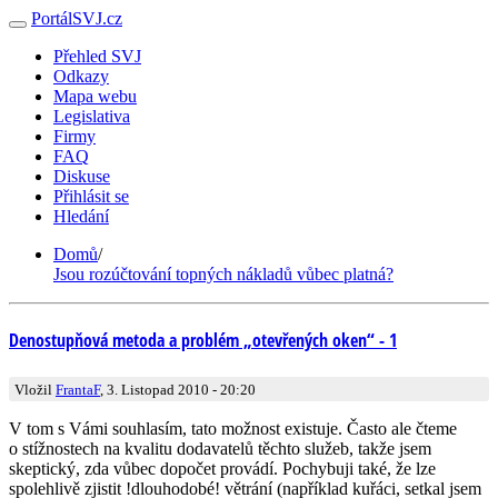
PortálSVJ.cz
Přehled SVJ
Odkazy
Mapa webu
Legislativa
Firmy
FAQ
Diskuse
Přihlásit se
Hledání
Domů
/
Jsou rozúčtování topných nákladů vůbec platná?
Denostupňová metoda a problém „otevřených oken“ - 1
Vložil
FrantaF
, 3. Listopad 2010 - 20:20
V tom s Vámi souhlasím, tato možnost existuje. Často ale čteme
o stížnostech na kvalitu dodavatelů těchto služeb, takže jsem
skeptický, zda vůbec dopočet provádí. Pochybuji také, že lze
spolehlivě zjistit !dlouhodobé! větrání (například kuřáci, setkal jsem