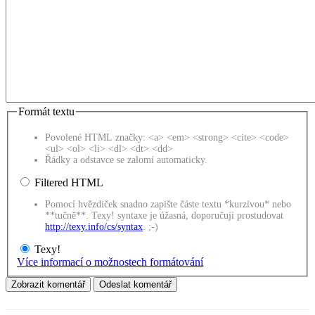
Formát textu
Povolené HTML značky: <a> <em> <strong> <cite> <code>
<ul> <ol> <li> <dl> <dt> <dd>
Řádky a odstavce se zalomí automaticky.
Filtered HTML
Pomocí hvězdiček snadno zapište částe textu *kurzívou* nebo
**tučně**. Texy! syntaxe je úžasná, doporučuji prostudovat
http://texy.info/cs/syntax
. ;-)
Texy!
Více informací o možnostech formátování