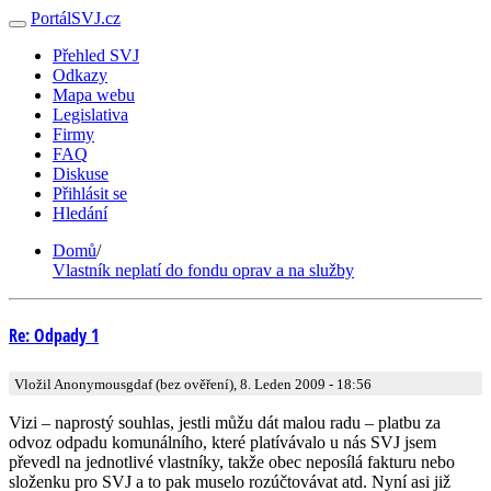
PortálSVJ.cz
Přehled SVJ
Odkazy
Mapa webu
Legislativa
Firmy
FAQ
Diskuse
Přihlásit se
Hledání
Domů
/
Vlastník neplatí do fondu oprav a na služby
Re: Odpady 1
Vložil Anonymousgdaf (bez ověření), 8. Leden 2009 - 18:56
Vizi – naprostý souhlas, jestli můžu dát malou radu – platbu za
odvoz odpadu komunálního, které platívávalo u nás SVJ jsem
převedl na jednotlivé vlastníky, takže obec neposílá fakturu nebo
složenku pro SVJ a to pak muselo rozúčtovávat atd. Nyní asi již