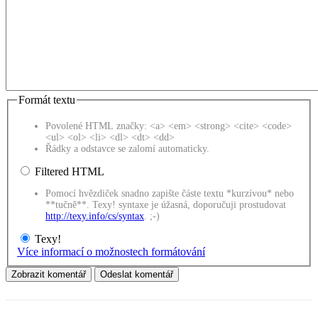
Formát textu
Povolené HTML značky: <a> <em> <strong> <cite> <code>
<ul> <ol> <li> <dl> <dt> <dd>
Řádky a odstavce se zalomí automaticky.
Filtered HTML
Pomocí hvězdiček snadno zapište částe textu *kurzívou* nebo
**tučně**. Texy! syntaxe je úžasná, doporučuji prostudovat
http://texy.info/cs/syntax
. ;-)
Texy!
Více informací o možnostech formátování