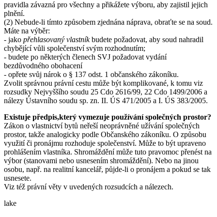
pravidla závazná pro všechny a přikážete výboru, aby zajistil jejich
plnění.
(2) Nebude-li tímto způsobem zjednána náprava, obraťte se na soud.
Máte na výběr:
- jako
přehlasovaný vlastník
budete požadovat, aby soud nahradil
chybějící vůli společenství svým rozhodnutím;
- budete po některých členech SVJ požadovat vydání
bezdůvodného obohacení
- opřete svůj nárok o § 137 odst. 1 občanského zákoníku.
Zvolit správnou právní cestu může být komplikované, k tomu viz
rozsudky Nejvyššího soudu 25 Cdo 2616/99, 22 Cdo 1499/2006 a
nálezy Ústavního soudu sp. zn. II. ÚS 471/2005 a I. ÚS 383/2005.
Existuje předpis,který vymezuje používání společných prostor?
Zákon o vlastnictví bytů neřeší neoprávněné užívání společných
prostor, takže analogicky podle Občanského zákoníku. O způsobu
využití či pronájmu rozhoduje společenství. Může to být upraveno
prohlášením vlastníka. Shromáždění může tuto pravomoc přenést na
výbor (stanovami nebo usnesením shromáždění). Nebo na jinou
osobu, např. na realitní kancelář, půjde-li o pronájem a pokud se tak
usnesete.
Viz též právní věty v uvedených rozsudcích a nálezech.
lake