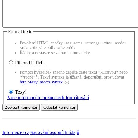
Formát textu
Povolené HTML značky: <a> <em> <strong> <cite> <code>
<ul> <ol> <li> <dl> <dt> <dd>
Řádky a odstavce se zalomí automaticky.
Filtered HTML
Pomocí hvězdiček snadno zapište částe textu *kurzívou* nebo
**tučně**. Texy! syntaxe je úžasná, doporučuji prostudovat
http://texy.info/cs/syntax
. ;-)
Texy!
Více informací o možnostech formátování
Informace o zpracování osobních údajů