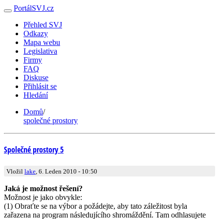
PortálSVJ.cz
Přehled SVJ
Odkazy
Mapa webu
Legislativa
Firmy
FAQ
Diskuse
Přihlásit se
Hledání
Domů
/
společné prostory
Společné prostory 5
Vložil
lake
, 6. Leden 2010 - 10:50
Jaká je možnost řešení?
Možnost je jako obvykle:
(1) Obraťte se na výbor a požádejte, aby tato záležitost byla
zařazena na program následujícího shromáždění. Tam odhlasujete