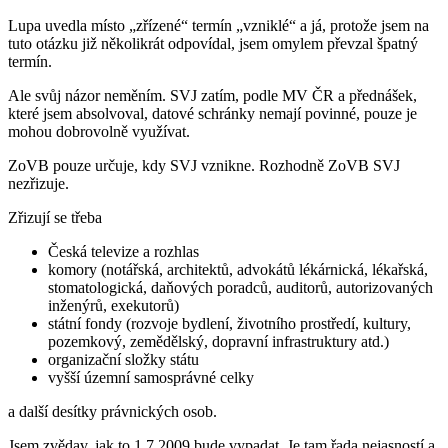
Lupa uvedla místo „zřízené“ termín „vzniklé“ a já, protože jsem na
tuto otázku již několikrát odpovídal, jsem omylem převzal špatný
termín.
Ale svůj názor neměním. SVJ zatím, podle MV ČR a přednášek,
které jsem absolvoval, datové schránky nemají povinné, pouze je
mohou dobrovolně využívat.
ZoVB pouze určuje, kdy SVJ vznikne. Rozhodně ZoVB SVJ
nezřizuje.
Zřizují se třeba
Česká televize a rozhlas
komory (notářská, architektů, advokátů lékárnická, lékařská,
stomatologická, daňových poradců, auditorů, autorizovaných
inženýrů, exekutorů)
státní fondy (rozvoje bydlení, životního prostředí, kultury,
pozemkový, zemědělský, dopravní infrastruktury at­d.)
organizační složky státu
vyšší územní samosprávné celky
a další desítky právnických osob.
Jsem zvědav, jak to 1.7.2009 bude vypadat. Je tam řada nejasností a