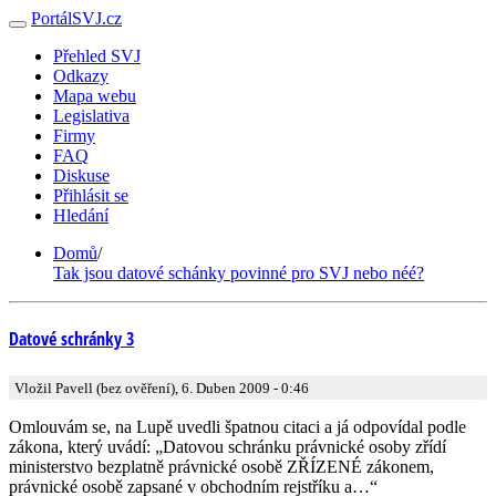
PortálSVJ.cz
Přehled SVJ
Odkazy
Mapa webu
Legislativa
Firmy
FAQ
Diskuse
Přihlásit se
Hledání
Domů
/
Tak jsou datové schánky povinné pro SVJ nebo néé?
Datové schránky 3
Vložil Pavell (bez ověření), 6. Duben 2009 - 0:46
Omlouvám se, na Lupě uvedli špatnou citaci a já odpovídal podle
zákona, který uvádí: „Datovou schránku právnické osoby zřídí
ministerstvo bezplatně právnické osobě ZŘÍZENÉ zákonem,
právnické osobě zapsané v obchodním rejstříku a…“