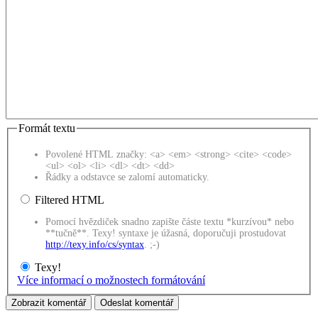
Formát textu
Povolené HTML značky: <a> <em> <strong> <cite> <code>
<ul> <ol> <li> <dl> <dt> <dd>
Řádky a odstavce se zalomí automaticky.
Filtered HTML
Pomocí hvězdiček snadno zapište částe textu *kurzívou* nebo
**tučně**. Texy! syntaxe je úžasná, doporučuji prostudovat
http://texy.info/cs/syntax
. ;-)
Texy!
Více informací o možnostech formátování