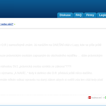
Diskuse
FAQ
Firmy
Legis
J nebo néé?
»
 v O.R.) samozřejmě znám. Já narážím na DNEŠNÍ citát z Lupy, kde se píše ještě
ouze právnickým osobám zapsaným do obchodního rejstříku … dále právnickým
ní náhodou SVJ „právnická osoba vzniklá ze zákona“???!
ve významu „A NAVÍC..“ tedy k definici dle O.R. přidává ještě něco dalšího.
máte někdo odkaz opravdu na daný zákon abych si ověřil zda ten citát tedy platí
|
hodnocení
–4