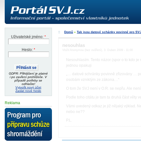
Domů
»
Tak jsou datové schánky povinné pro SV
Uživatelské jméno:
*
nesouhlas
Heslo:
*
Vložil Anonymou (bez ověření), 3. Duben 2009 - 11:00
Nesouhlasím. Tento názor (spor o to kdo je
jednou opakuji
GDPR: Přihlášení je platné
„… datové schránky povinně zřizovány … p
i po zavření prohlížeče. V
osobám vzniklým ze zákona…“
případě potřeby se
odhlašte!
Vytvořit nový účet
O tom že SVJ není v O.R. se nepřu. Ale ne
Zaslat nové heslo
Podle toho citátu je tam ta druhá část věty 
Reklama
Vámi uvedený odkaz je již nějaký výklad. Ne
nebo ne??
P.L.