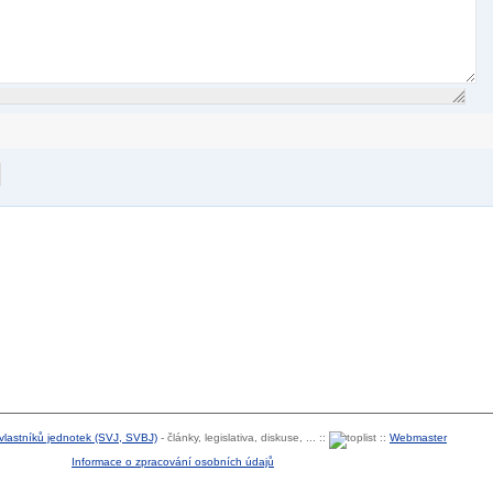
 vlastníků jednotek (SVJ, SVBJ)
- články, legislativa, diskuse, ... ::
::
Webmaster
Informace o zpracování osobních údajů