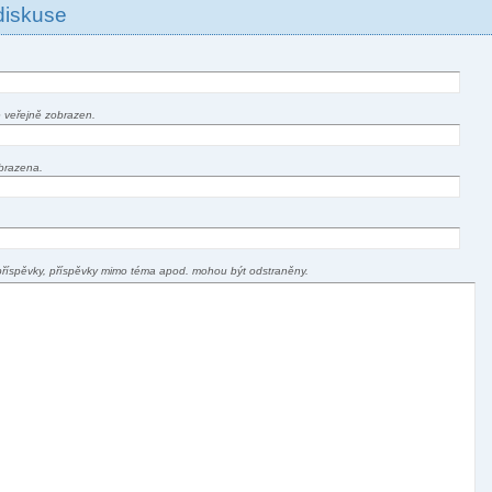
diskuse
 veřejně zobrazen.
brazena.
příspěvky, příspěvky mimo téma apod. mohou být odstraněny.