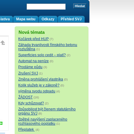
lativa
Mapa webu
Odkazy
Přehled SVJ
Nová témata
Kočárek před HUP
(7)
Záhada trvanlivosti římského betonu
rozluštěna
(1)
Superficies solo cedit – platí?
(2)
Automat na peníze
(0)
Prodáme půdu
(3)
Zrušení SVJ
(1)
Změna prohlášení vlastníka
(0)
Kolik služeb je v zákoně?
(0)
výměna svodu odpadu
(4)
ŽÁDOST
(16)
Kdy schůzovat?
(2)
Způsobilost být členem statutárního
orgánu SVJ
(8)
Zpětné navýšení zaplaceného
rozhlasového poplatku
(1)
Přeplatek
(4)