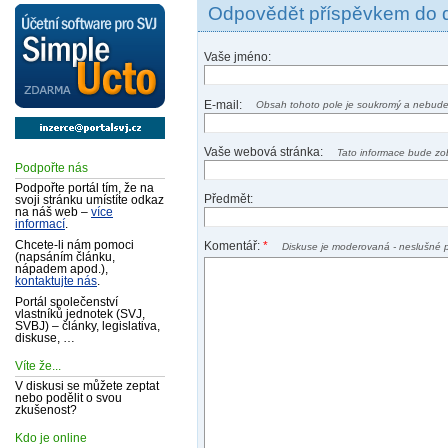
Odpovědět příspěvkem do 
Vaše jméno:
E-mail:
Obsah tohoto pole je soukromý a nebude
Vaše webová stránka:
Tato informace bude zo
Podpořte nás
Podpořte portál tím, že na
Předmět:
svoji stránku umístíte odkaz
na náš web –
více
informací
.
Chcete-li nám pomoci
Komentář:
*
Diskuse je moderovaná - neslušné 
(napsáním článku,
nápadem apod.),
kontaktujte nás
.
Portál společenství
vlastníků jednotek (SVJ,
SVBJ) – články, legislativa,
diskuse, …
Víte že...
V diskusi se můžete zeptat
nebo podělit o svou
zkušenost?
Kdo je online