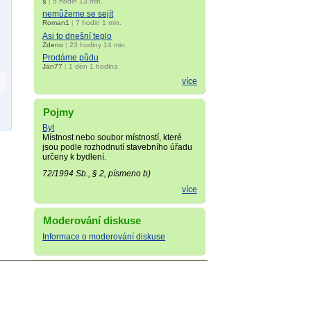
§
|
5 hodin 13 min.
nemůžeme se sejít
Roman1
|
7 hodin 1 min.
Asi to dnešní teplo
Zdeno
|
23 hodiny 14 min.
Prodáme půdu
Jan77
|
1 den 1 hodina
více
Pojmy
Byt
Místnost nebo soubor místností, které
jsou podle rozhodnutí stavebního úřadu
určeny k bydlení.
72/1994 Sb., § 2, písmeno b)
více
Moderování diskuse
Informace o moderování diskuse