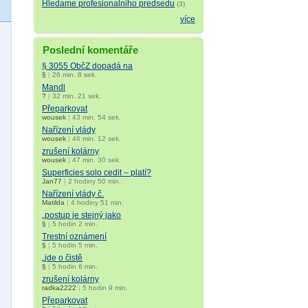
Hledame profesionalniho predsedu
(3)
více
Poslední komentáře
§ 3055 ObčZ dopadá na
§
|
26 min. 8 sek.
Mandl
?
|
32 min. 21 sek.
Přeparkovat
wousek
|
43 min. 54 sek.
Nařízení vlády
wousek
|
46 min. 12 sek.
zrušení kolárny
wousek
|
47 min. 30 sek.
Superficies solo cedit – platí?
Jan77
|
2 hodiny 50 min.
Nařízení vlády č.
Matilda
|
4 hodiny 51 min.
„postup je stejný jako
§
|
5 hodin 2 min.
Trestní oznámení
§
|
5 hodin 5 min.
„jde o čistě
§
|
5 hodin 6 min.
zrušení kolárny
radka2222
|
5 hodin 9 min.
Přeparkovat