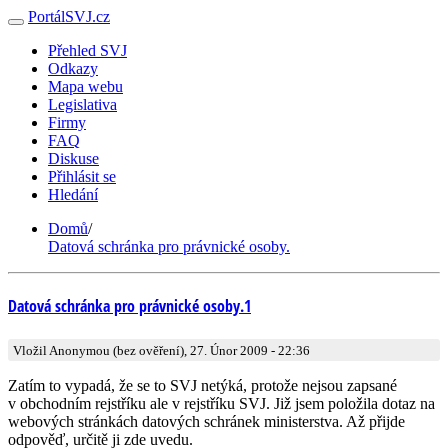
PortálSVJ.cz
Přehled SVJ
Odkazy
Mapa webu
Legislativa
Firmy
FAQ
Diskuse
Přihlásit se
Hledání
Domů
/
Datová schránka pro právnické osoby.
Datová schránka pro právnické osoby.1
Vložil Anonymou (bez ověření), 27. Únor 2009 - 22:36
Zatím to vypadá, že se to SVJ netýká, protože nejsou zapsané
v obchodním rejstříku ale v rejstříku SVJ. Již jsem položila dotaz na
webových stránkách datových schránek ministerstva. Až přijde
odpověď, určitě ji zde uvedu.