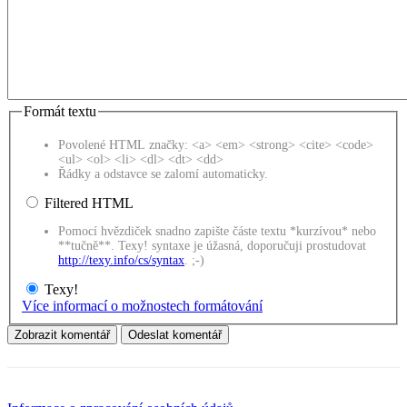
Formát textu
Povolené HTML značky: <a> <em> <strong> <cite> <code>
<ul> <ol> <li> <dl> <dt> <dd>
Řádky a odstavce se zalomí automaticky.
Filtered HTML
Pomocí hvězdiček snadno zapište částe textu *kurzívou* nebo
**tučně**. Texy! syntaxe je úžasná, doporučuji prostudovat
http://texy.info/cs/syntax
. ;-)
Texy!
Více informací o možnostech formátování