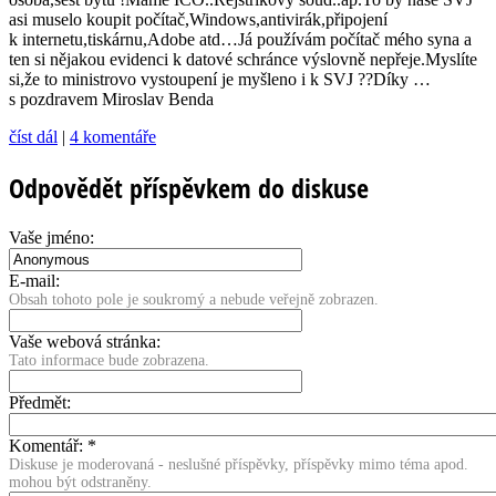
asi muselo koupit počítač,Window­s,antivirák,při­pojení
k internetu,tis­kárnu,Adobe atd…Já používám počítač mého syna a
ten si nějakou evidenci k datové schránce výslovně nepřeje.Myslíte
si,že to ministrovo vystoupení je myšleno i k SVJ ??Díky …
s pozdravem Miroslav Benda
číst dál
|
4 komentáře
Odpovědět příspěvkem do diskuse
Vaše jméno:
E-mail:
Obsah tohoto pole je soukromý a nebude veřejně zobrazen.
Vaše webová stránka:
Tato informace bude zobrazena.
Předmět:
Komentář:
*
Diskuse je moderovaná - neslušné příspěvky, příspěvky mimo téma apod.
mohou být odstraněny.