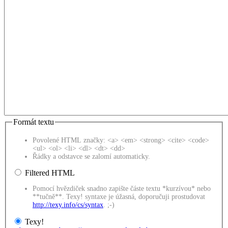
Formát textu
Povolené HTML značky: <a> <em> <strong> <cite> <code>
<ul> <ol> <li> <dl> <dt> <dd>
Řádky a odstavce se zalomí automaticky.
Filtered HTML
Pomocí hvězdiček snadno zapište částe textu *kurzívou* nebo
**tučně**. Texy! syntaxe je úžasná, doporučuji prostudovat
http://texy.info/cs/syntax
. ;-)
Texy!