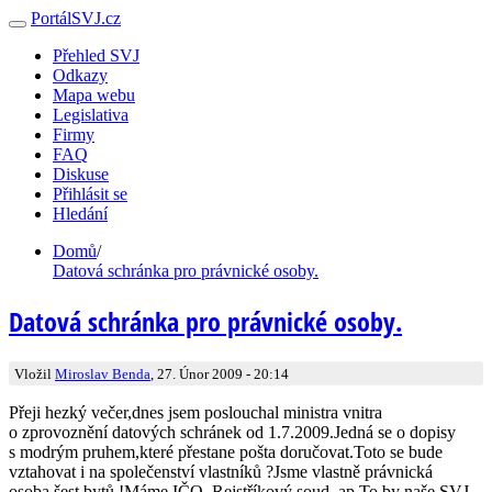
PortálSVJ.cz
Přehled SVJ
Odkazy
Mapa webu
Legislativa
Firmy
FAQ
Diskuse
Přihlásit se
Hledání
Domů
/
Datová schránka pro právnické osoby.
Datová schránka pro právnické osoby.
Vložil
Miroslav Benda
, 27. Únor 2009 - 20:14
Přeji hezký večer,dnes jsem poslouchal ministra vnitra
o zprovoznění datových schránek od 1.7.2009.Jedná se o dopisy
s modrým pruhem,které přestane pošta doručovat.Toto se bude
vztahovat i na společenství vlastníků ?Jsme vlastně právnická
osoba,šest bytů !Máme IČO..Rejstříkový soud..ap.To by naše SVJ