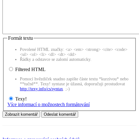
Formát textu
Povolené HTML značky: <a> <em> <strong> <cite> <code>
<ul> <ol> <li> <dl> <dt> <dd>
Řádky a odstavce se zalomí automaticky.
Filtered HTML
Pomocí hvězdiček snadno zapište částe textu *kurzívou* nebo
**tučně**. Texy! syntaxe je úžasná, doporučuji prostudovat
http://texy.info/cs/syntax
. ;-)
Texy!
Více informací o možnostech formátování