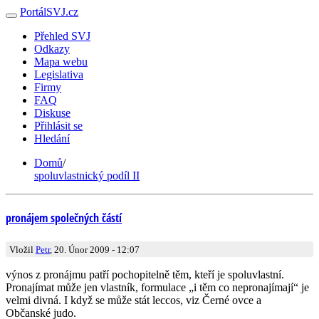
PortálSVJ.cz
Přehled SVJ
Odkazy
Mapa webu
Legislativa
Firmy
FAQ
Diskuse
Přihlásit se
Hledání
Domů
/
spoluvlastnický podíl II
pronájem společných částí
Vložil
Petr
, 20. Únor 2009 - 12:07
výnos z pronájmu patří pochopitelně těm, kteří je spoluvlastní.
Pronajímat může jen vlastník, formulace „i těm co nepronajímají“ je
velmi divná. I když se může stát leccos, viz Černé ovce a
Občanské judo.