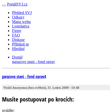
PortálSVJ.cz
Přehled SVJ
Odkazy
Mapa webu
Legislativa
Firmy
FAQ
Diskuse
Přihlásit se
Hledání
Domů
/
garazove stani - fond oprav
garazove stani - fond oprav4
Vložil Anonymou (bez ověření), 31. Leden 2009 - 10:48
Musíte postupovat po krocích:
uvádíte: