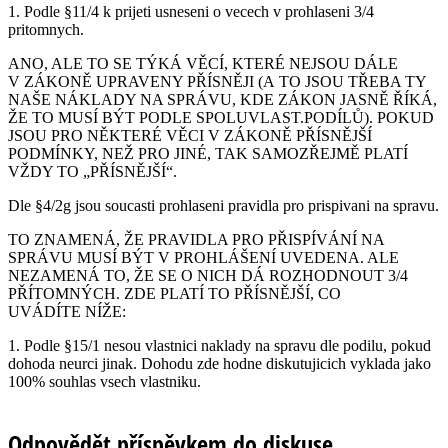
1. Podle §11/4 k prijeti usneseni o vecech v prohlaseni 3/4
pritomnych.
ANO, ALE TO SE TÝKÁ VĚCÍ, KTERÉ NEJSOU DÁLE
V ZÁKONĚ UPRAVENY PŘÍSNĚJI (A TO JSOU TŘEBA TY
NAŠE NÁKLADY NA SPRÁVU, KDE ZÁKON JASNĚ ŘÍKÁ,
ŽE TO MUSÍ BÝT PODLE SPOLUVLAST.PODÍLŮ). POKUD
JSOU PRO NĚKTERÉ VĚCI V ZÁKONĚ PŘÍSNĚJŠÍ
PODMÍNKY, NEŽ PRO JINÉ, TAK SAMOZŘEJMĚ PLATÍ
VŽDY TO „PŘÍSNĚJŠÍ“.
Dle §4/2g jsou soucasti prohlaseni pravidla pro prispivani na spravu.
TO ZNAMENÁ, ŽE PRAVIDLA PRO PŘISPÍVÁNÍ NA
SPRÁVU MUSÍ BÝT V PROHLÁŠENÍ UVEDENA. ALE
NEZAMENÁ TO, ŽE SE O NICH DÁ ROZHODNOUT 3/4
PŘÍTOMNÝCH. ZDE PLATÍ TO PŘÍSNĚJŠÍ, CO
UVÁDÍTE NÍŽE:
1. Podle §15/1 nesou vlastnici naklady na spravu dle podilu, pokud
dohoda neurci jinak. Dohodu zde hodne diskutujicich vyklada jako
100% souhlas vsech vlastniku.
Odpovědět příspěvkem do diskuse