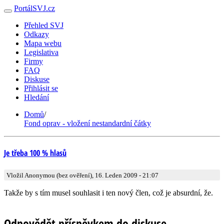
PortálSVJ.cz
Přehled SVJ
Odkazy
Mapa webu
Legislativa
Firmy
FAQ
Diskuse
Přihlásit se
Hledání
Domů
/
Fond oprav - vložení nestandardní čátky
Je třeba 100 % hlasů
Vložil Anonymou (bez ověření), 16. Leden 2009 - 21:07
Takže by s tím musel souhlasit i ten nový člen, což je absurdní, že.
Odpovědět příspěvkem do diskuse