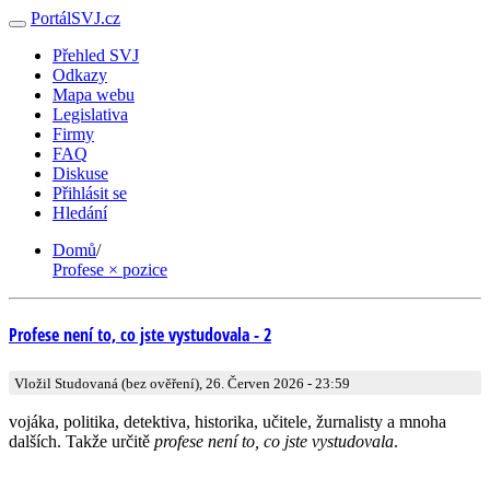
PortálSVJ.cz
Přehled SVJ
Odkazy
Mapa webu
Legislativa
Firmy
FAQ
Diskuse
Přihlásit se
Hledání
Domů
/
Profese × pozice
Profese není to, co jste vystudovala - 2
Vložil Studovaná (bez ověření), 26. Červen 2026 - 23:59
vojáka, politika, detektiva, historika, učitele, žurnalisty a mnoha
dalších. Takže určitě
profese není to, co jste vystudovala
.