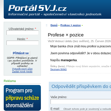
Domů
»
Profese × pozice
»
Uživatelské jméno:
*
Profese × pozice
Heslo:
*
Vložil Vedoucí úklidu (bez ověření), 25. Červen 2026
Moje banka chce znát mou
profesi
a
pracovní
Jsem povinna odpovědět? Je v obou dotazech 
GDPR: Přihlášení je platné
Napíšu
managerka
.
i po zavření prohlížeče. V
případě potřeby se
odhlašte!
Štítky (beta):
Přidejte nový štítek vepsáním, smažte k
Vytvořit nový účet
Seznam štítků
.
Zaslat nové heslo
Reklama
Odpovědět příspěvkem do 
Vaše jméno:
E-mail:
Obsah tohoto pole je soukromý a nebude