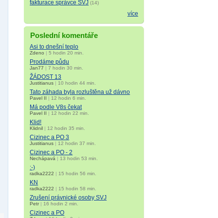
fakturace správce SVJ
(14)
více
Poslední komentáře
Asi to dnešní teplo
Zdeno
|
5 hodin 20 min.
Prodáme půdu
Jan77
|
7 hodin 30 min.
ŽÁDOST 13
Justitianus
|
10 hodin 44 min.
Tato záhada byla rozluštěna už dávno
Pavel II
|
12 hodin 6 min.
Má podle V8s čekat
Pavel II
|
12 hodin 22 min.
Klid!
Klidnil
|
12 hodin 35 min.
Cizinec a PO 3
Justitianus
|
12 hodin 37 min.
Cizinec a PO - 2
Nechápavá
|
13 hodin 53 min.
:-)
radka2222
|
15 hodin 56 min.
KN
radka2222
|
15 hodin 58 min.
Zrušení právnické osoby SVJ
Petr
|
16 hodin 2 min.
Cizinec a PO