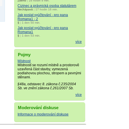
Zdeno
|
16 hodin 9 min.
Cizinec a právnická osoba statutárem
Nechápavá
|
17 hodin 16 min.
Jak poslat vyúčtování - pro pana
Romana1 - 2
§
|
1 den 50 min.
Jak poslat vyúčtování - pro pana
Romana1
§
|
1 den 53 min.
více
Pojmy
Místnost
Místností se rozumí místně a prostorově
uzavřená část stavby, vymezená
podlahovou plochou, stropem a pevnými
stěnami.
§48a, odstavec 8. zákona č.235/2004
Sb. ve znění zákona č.261/2007 Sb.
více
Moderování diskuse
Informace o moderování diskuse