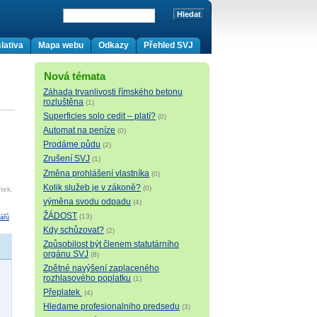
lativa
Mapa webu
Odkazy
Přehled SVJ
Nová témata
Záhada trvanlivosti římského betonu
rozluštěna
(1)
Superficies solo cedit – platí?
(0)
Automat na peníze
(0)
Prodáme půdu
(2)
Zrušení SVJ
(1)
Změna prohlášení vlastníka
(0)
Kolik služeb je v zákoně?
(0)
tek.
výměna svodu odpadu
(4)
ŽÁDOST
(13)
ářů
Kdy schůzovat?
(2)
Způsobilost být členem statutárního
orgánu SVJ
(8)
Zpětné navýšení zaplaceného
rozhlasového poplatku
(1)
Přeplatek
(4)
Hledame profesionalniho predsedu
(3)