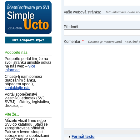
Vaše webová stránka:
Tato informace bude zo
Předmět:
Komentář:
*
Diskuse je moderovaná - neslušné 
Podpořte nás
Podpořte portál tím, že na
svoji stránku umístíte odkaz
na náš web –
více
informací
.
Chcete-li nám pomoci
(napsáním článku,
nápadem apod.),
kontaktujte nás
.
Portál společenství
vlastníků jednotek (SVJ,
SVBJ) – články, legislativa,
diskuse, …
Víte že...
Můžete vložit firmu nebo
SVJ do katalogu. Stačí se
zaregistrovat a přihlásit.
Pak se v levém sloupci
zobrazí menu s položkami
Formát textu
pro přidání obsahu.