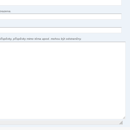
brazena.
příspěvky, příspěvky mimo téma apod. mohou být odstraněny.