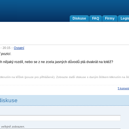
Diskuse
FAQ
Firmy
Legis
 - 20:15
::
Ostatní
 pozici
.
nějaký rozdíl, nebo se z ne zcela jasných důvodů ptá dvakrát na totéž?
liknutím na křížek (pouze pro přihlášené). Zobrazte další diskuse s daným štítkem kliknutím na ští
5 koment
diskuse
 veřejně zobrazen.