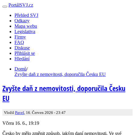
PortálSVJ.cz
Přehled SVJ
Odkazy
Mapa webu
Legislativa
Firmy
FAQ
Diskuse
Přihlásit se
Hledání
Domů
/
Zvyšte daň z nemovitosti, doporučila Česku EU
Zvyšte daň z nemovitosti, doporučila Česku
EU
Vložil
Pavel
, 16. Červen 2026 - 23:47
Včera 16. 6., 19:19
Česko by mělo změnit způsob, jakým daní nemovitosti. Ve své