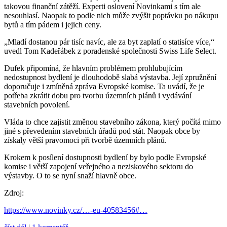
takovou finanční zátěží. Experti oslovení Novinkami s tím ale
nesouhlasí. Naopak to podle nich může zvýšit poptávku po nákupu
bytů a tím pádem i jejich ceny.
„Mladí dostanou pár tisíc navíc, ale za byt zaplatí o statisíce více,“
uvedl Tom Kadeřábek z poradenské společnosti Swiss Life Select.
Dufek připomíná, že hlavním problémem prohlubujícím
nedostupnost bydlení je dlouhodobě slabá výstavba. Její zpružnění
doporučuje i zmíněná zpráva Evropské komise. Ta uvádí, že je
potřeba zkrátit dobu pro tvorbu územních plánů i vydávání
stavebních povolení.
Vláda to chce zajistit změnou stavebního zákona, který počítá mimo
jiné s převedením stavebních úřadů pod stát. Naopak obce by
získaly větší pravomoci při tvorbě územních plánů.
Krokem k posílení dostupnosti bydlení by bylo podle Evropské
komise i větší zapojení veřejného a neziskového sektoru do
výstavby. O to se nyní snaží hlavně obce.
Zdroj:
https://www.novinky.cz/…-eu-40583456#…