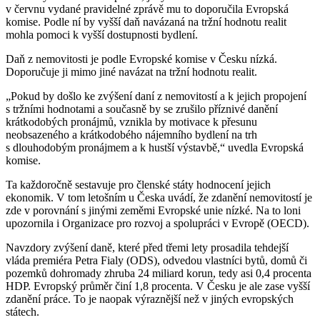
v červnu vydané pravidelné zprávě mu to doporučila Evropská
komise. Podle ní by vyšší daň navázaná na tržní hodnotu realit
mohla pomoci k vyšší dostupnosti bydlení.
Daň z nemovitosti je podle Evropské komise v Česku nízká.
Doporučuje ji mimo jiné navázat na tržní hodnotu realit.
„Pokud by došlo ke zvýšení daní z nemovitostí a k jejich propojení
s tržními hodnotami a současně by se zrušilo příznivé danění
krátkodobých pronájmů, vznikla by motivace k přesunu
neobsazeného a krátkodobého nájemního bydlení na trh
s dlouhodobým pronájmem a k hustší výstavbě,“ uvedla Evropská
komise.
Ta každoročně sestavuje pro členské státy hodnocení jejich
ekonomik. V tom letošním u Česka uvádí, že zdanění nemovitostí je
zde v porovnání s jinými zeměmi Evropské unie nízké. Na to loni
upozornila i Organizace pro rozvoj a spolupráci v Evropě (OECD).
Navzdory zvýšení daně, které před třemi lety prosadila tehdejší
vláda premiéra Petra Fialy (ODS), odvedou vlastníci bytů, domů či
pozemků dohromady zhruba 24 miliard korun, tedy asi 0,4 procenta
HDP. Evropský průměr činí 1,8 procenta. V Česku je ale zase vyšší
zdanění práce. To je naopak výraznější než v jiných evropských
státech.