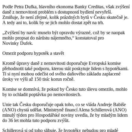
Podle Petra Dufka, hlavního ekonoma Banky Creditas, však zvýšení
daně z nemovitosti problém s dostupností bydlení nevyřeší.
Zmiňuje, že není zřejmé, kolik prázdných bytů v Česku skutečně je.
A tedy ani to, kolik by se jich mohlo dostat zpět na trh.
„Zvýšení by navíc muselo být opravdu výrazné, což by se naopak
mohlo propsat do nárůstu nájemného,“ konstatoval pro
Novinky Dufek.
Omezit podporu hypoték a stavět
Kromě úpravy daně z nemovitosti doporučuje Evropská komise
přehodnotit také podporu, kterou stát poskytuje lidem s hypotékami.
Ti si nyní mohou odečíst od svého daňového základu zaplacené
úroky ve výši až 150 tisíc korun ročně.
Komise se domnívá, že pokud by Česko tuto úlevu omezilo, mohlo
by to ochladit poptávku po nemovitostech.
Unie tak Česku doporučuje opak toho, co se vláda Andreje Babiše
(ANO) chystá udělat. Ministryně financí Alena Schillerová (ANO)
minulý týden pro Hospodářské noviny uvedla, že by mladým lidem
do 36 let mohla tuto podporu zvýšit.
Schillerová si od toho slibuje, že hypotéky nebudou pro mladé