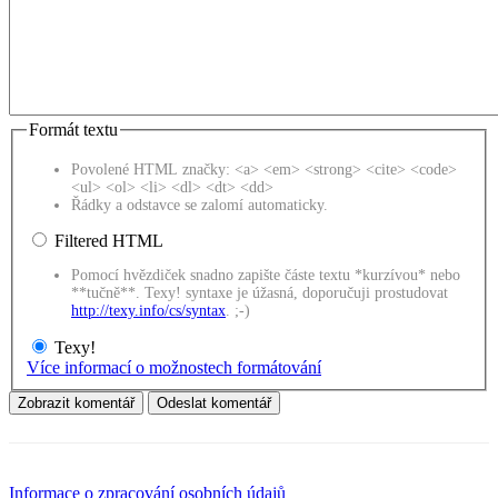
Formát textu
Povolené HTML značky: <a> <em> <strong> <cite> <code>
<ul> <ol> <li> <dl> <dt> <dd>
Řádky a odstavce se zalomí automaticky.
Filtered HTML
Pomocí hvězdiček snadno zapište částe textu *kurzívou* nebo
**tučně**. Texy! syntaxe je úžasná, doporučuji prostudovat
http://texy.info/cs/syntax
. ;-)
Texy!
Více informací o možnostech formátování
Informace o zpracování osobních údajů