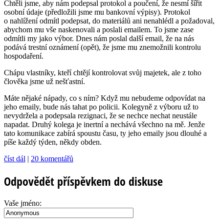
Chtěli jsme, aby nám podepsal protokol a poučení, že nesmí šířit
osobní údaje (předložili jsme mu bankovní výpisy). Protokol
o nahlížení odmítl podepsat, do materiálů ani nenahlédl a požadoval,
abychom mu vše naskenovali a poslali emailem. To jsme zase
odmítli my jako výbor. Dnes nám poslal další email, že na nás
podává trestní oznámení (opět), že jsme mu znemožnili kontrolu
hospodaření.
Chápu vlastníky, kteří chtějí kontrolovat svůj majetek, ale z toho
člověka jsme už nešťastní.
Máte nějaké nápady, co s ním? Když mu nebudeme odpovídat na
jeho emaily, bude nás tahat po policii. Kolegyně z výboru už to
nevydržela a podepsala rezignaci, že se nechce nechat neustále
napadat. Druhý kolega je inertní a nechává všechno na mě. Jenže
tato komunikace zabírá spoustu času, ty jeho emaily jsou dlouhé a
píše každý týden, někdy obden.
číst dál
|
20 komentářů
Odpovědět příspěvkem do diskuse
Vaše jméno: