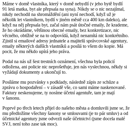
Máme v domě vlastníka, který v domě nebydlí (v jeho bytě bydlí
91 letá matka, byt ale přepsala na syna). Nikdy se o nic nezajímal,
nikdy nechodil na shromáždění (ani nyní nechodí, když už je
několik let vlastníkem, bydlí v jiném městě cca 400 km daleko), ale
když na něj přepsala byt, začal nám psát útočné emaily, že krademe,
že ho okrádáme, většinou obecné emaily, bez konkretizace, nic
věcného, obtížně se na to odpovídá, když nenamítá nic konkrétního.
Zjistil si emailové adresy jednatele a majitelů správcovské agentury,
emaily některých dalších vlastníků a posílá to všem do kopie. Má
pocit, že mu někdo upírá jeho práva.
Podal na nás už šest trestních oznámení, všechna byla policií
odložena, ani policie nic neprošetřuje, jen nás vyslechnou, někdy si
vyžádají dokumenty a ukončují to.
Posíláme mu pozvánky s podklady, následně zápis ze schůze a
zprávu o hospodaření – v zásadě vše, co sami máme naskenované.
Faktury neskenujeme, ty nosíme účetní agentuře, tam je mají
v šanonu.
Poprvé po třech letech přijel do našeho města a domluvili jsme se, že
mu předložíme všechny šanony se smlouvami (je to pár smluv) a od
účetnické agentury jsme odvezli naše účetnictví (jsme docela malé
SVJ, není toho zase tak moc).