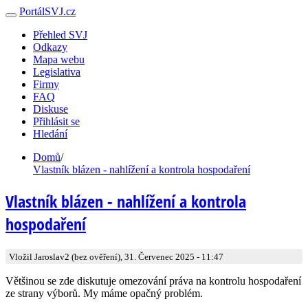
PortálSVJ.cz
Přehled SVJ
Odkazy
Mapa webu
Legislativa
Firmy
FAQ
Diskuse
Přihlásit se
Hledání
Domů
/
Vlastník blázen - nahlížení a kontrola hospodaření
Vlastník blázen - nahlížení a kontrola
hospodaření
Vložil Jaroslav2 (bez ověření), 31. Červenec 2025 - 11:47
Většinou se zde diskutuje omezování práva na kontrolu hospodaření
ze strany výborů. My máme opačný problém.