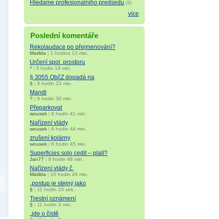
Hledame profesionalniho predsedu
(3)
více
Poslední komentáře
Rekolaudace po přejmenování?
Matilda
|
1 hodina 13 min.
Určení spol. prostoru
*
|
5 hodin 19 min.
§ 3055 ObčZ dopadá na
§
|
6 hodin 23 min.
Mandl
?
|
6 hodin 30 min.
Přeparkovat
wousek
|
6 hodin 41 min.
Nařízení vlády
wousek
|
6 hodin 44 min.
zrušení kolárny
wousek
|
6 hodin 45 min.
Superficies solo cedit – platí?
Jan77
|
8 hodin 48 min.
Nařízení vlády č.
Matilda
|
10 hodin 49 min.
„postup je stejný jako
§
|
11 hodin 20 sek.
Trestní oznámení
§
|
11 hodin 3 min.
„jde o čistě