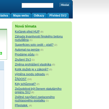
lativa
Mapa webu
Odkazy
Přehled SVJ
Nová témata
Kočárek před HUP
(9)
Záhada trvanlivosti římského betonu
rozluštěna
(1)
Superficies solo cedit – platí?
(2)
Automat na peníze
(0)
Prodáme půdu
(3)
Zrušení SVJ
(1)
Změna prohlášení vlastníka
(0)
Kolik služeb je v zákoně?
(0)
výměna svodu odpadu
(4)
ŽÁDOST
(16)
Kdy schůzovat?
(2)
Způsobilost být členem statutárního
orgánu SVJ
(8)
Zpětné navýšení zaplaceného
rozhlasového poplatku
(1)
Přeplatek
(4)