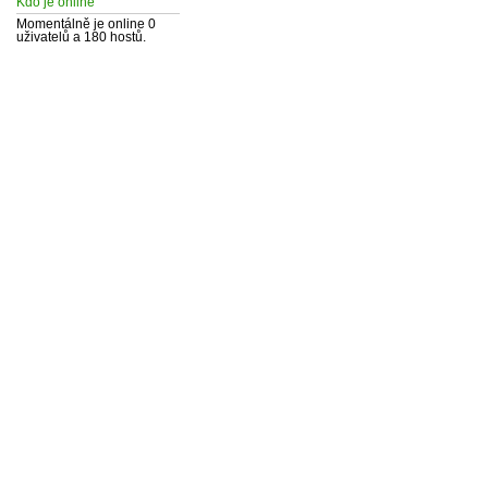
Kdo je online
Momentálně je online 0
uživatelů a 180 hostů.