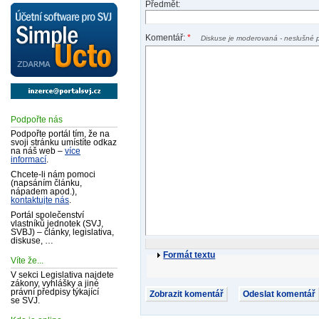
Předmět:
Komentář:
*
Diskuse je moderovaná - neslušné 
Podpořte nás
Podpořte portál tím, že na
svoji stránku umístíte odkaz
na náš web –
více
informací
.
Chcete-li nám pomoci
(napsáním článku,
nápadem apod.),
kontaktujte nás
.
Portál společenství
vlastníků jednotek (SVJ,
SVBJ) – články, legislativa,
diskuse, …
Formát textu
Víte že...
V sekci Legislativa najdete
zákony, vyhlášky a jiné
právní předpisy týkající
se SVJ.