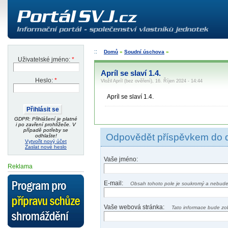
Domů
»
Soudní úschova
»
Uživatelské jméno:
*
Apríl se slaví 1.4.
Heslo:
*
Vložil Apríl (bez ověření), 16. Říjen 2024 - 14:44
Apríl se slaví 1.4.
GDPR: Přihlášení je platné
i po zavření prohlížeče. V
případě potřeby se
Odpovědět příspěvkem do 
odhlašte!
Vytvořit nový účet
Zaslat nové heslo
Vaše jméno:
Reklama
E-mail:
Obsah tohoto pole je soukromý a nebude
Vaše webová stránka:
Tato informace bude zo