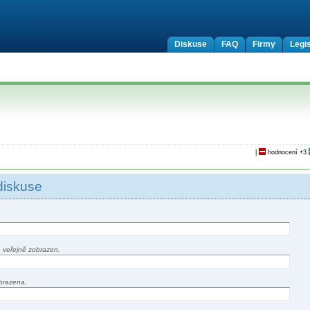
Diskuse
FAQ
Firmy
Legis
|
hodnocení
+3
diskuse
 veřejně zobrazen.
brazena.