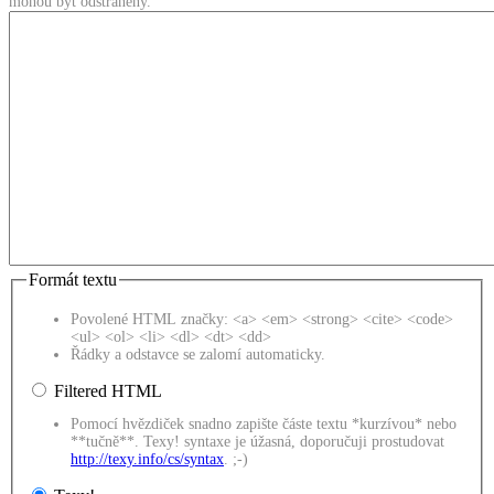
mohou být odstraněny.
Formát textu
Povolené HTML značky: <a> <em> <strong> <cite> <code>
<ul> <ol> <li> <dl> <dt> <dd>
Řádky a odstavce se zalomí automaticky.
Filtered HTML
Pomocí hvězdiček snadno zapište částe textu *kurzívou* nebo
**tučně**. Texy! syntaxe je úžasná, doporučuji prostudovat
http://texy.info/cs/syntax
. ;-)