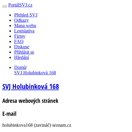
PortálSVJ.cz
Přehled SVJ
Odkazy
Mapa webu
Legislativa
Firmy
FAQ
Diskuse
Přihlásit se
Hledání
Domů
/
SVJ Holubinková 168
SVJ Holubinková 168
Adresa webových stránek
E-mail
holubinkova168 (zavináč) seznam.cz