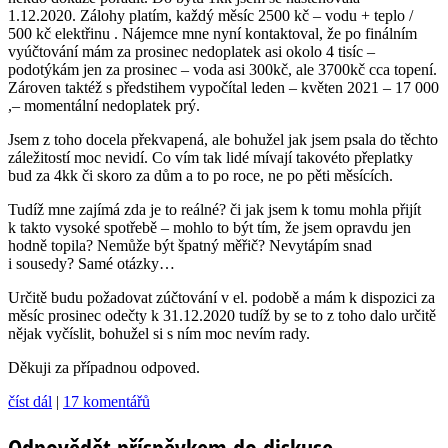
1.12.2020. Zálohy platím, každý měsíc 2500 kč – vodu + teplo /
500 kč elektřinu . Nájemce mne nyní kontaktoval, že po finálním
vyúčtování mám za prosinec nedoplatek asi okolo 4 tisíc –
podotýkám jen za prosinec – voda asi 300kč, ale 3700kč cca topení.
Zároven taktéž s předstihem vypočítal leden – květen 2021 – 17 000
,– momentální nedoplatek prý.
Jsem z toho docela překvapená, ale bohužel jak jsem psala do těchto
záležitostí moc nevidí. Co vím tak lidé mívají takovéto přeplatky
bud za 4kk či skoro za dům a to po roce, ne po pěti měsících.
Tudíž mne zajímá zda je to reálné? či jak jsem k tomu mohla přijít
k takto vysoké spotřebě – mohlo to být tím, že jsem opravdu jen
hodně topila? Nemůže být špatný měřič? Nevytápím snad
i sousedy? Samé otázky…
Určitě budu požadovat zúčtování v el. podobě a mám k dispozici za
měsíc prosinec odečty k 31.12.2020 tudíž by se to z toho dalo určitě
nějak vyčíslit, bohužel si s ním moc nevím rady.
Děkuji za případnou odpoved.
číst dál
|
17 komentářů
Odpovědět příspěvkem do diskuse