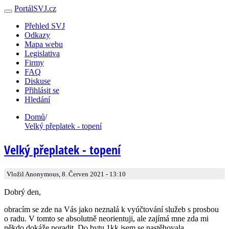
PortálSVJ.cz
Přehled SVJ
Odkazy
Mapa webu
Legislativa
Firmy
FAQ
Diskuse
Přihlásit se
Hledání
Domů
/
Velký přeplatek - topení
Velký přeplatek - topení
Vložil Anonymous, 8. Červen 2021 - 13:10
Dobrý den,
obracím se zde na Vás jako neznalá k vyúčtování služeb s prosbou
o radu. V tomto se absolutně neorientuji, ale zajímá mne zda mi
někdo dokáže poradit. Do bytu 1kk jsem se nastěhovala