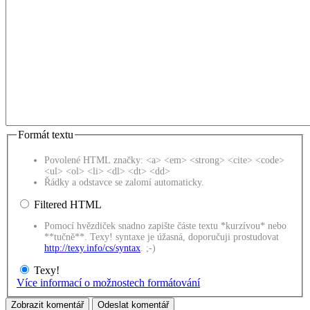
Formát textu
Povolené HTML značky: <a> <em> <strong> <cite> <code>
<ul> <ol> <li> <dl> <dt> <dd>
Řádky a odstavce se zalomí automaticky.
Filtered HTML
Pomocí hvězdiček snadno zapište částe textu *kurzívou* nebo
**tučně**. Texy! syntaxe je úžasná, doporučuji prostudovat
http://texy.info/cs/syntax
. ;-)
Texy!
Více informací o možnostech formátování