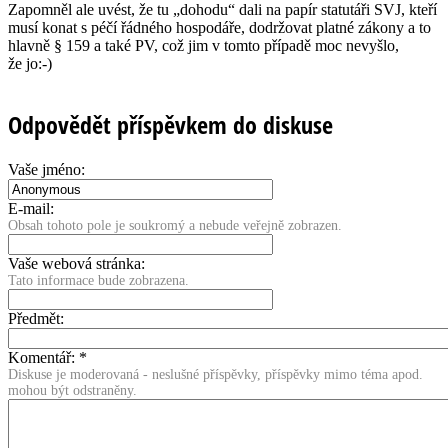
Zapomněl ale uvést, že tu „dohodu“ dali na papír statutáři SVJ, kteří
musí konat s péčí řádného hospodáře, dodržovat platné zákony a to
hlavně § 159 a také PV, což jim v tomto případě moc nevyšlo,
že jo:-)
Odpovědět příspěvkem do diskuse
Vaše jméno:
E-mail:
Obsah tohoto pole je soukromý a nebude veřejně zobrazen.
Vaše webová stránka:
Tato informace bude zobrazena.
Předmět:
Komentář:
*
Diskuse je moderovaná - neslušné příspěvky, příspěvky mimo téma apod.
mohou být odstraněny.