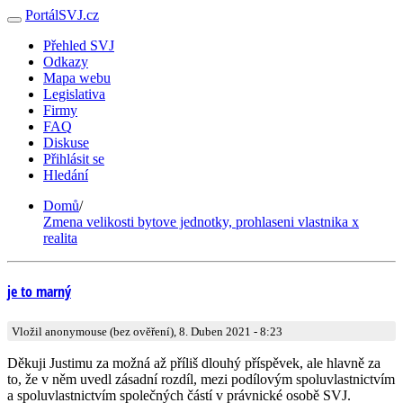
PortálSVJ.cz
Přehled SVJ
Odkazy
Mapa webu
Legislativa
Firmy
FAQ
Diskuse
Přihlásit se
Hledání
Domů
/
Zmena velikosti bytove jednotky, prohlaseni vlastnika x
realita
je to marný
Vložil anonymouse (bez ověření), 8. Duben 2021 - 8:23
Děkuji Justimu za možná až příliš dlouhý příspěvek, ale hlavně za
to, že v něm uvedl zásadní rozdíl, mezi podílovým spoluvlastnictvím
a spoluvlastnictvím společných částí v právnické osobě SVJ.