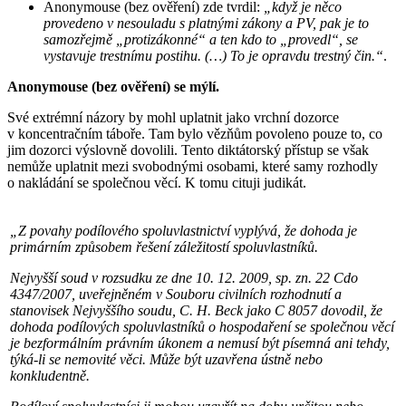
Anonymouse (bez ověření) zde tvrdil:
„když je něco
provedeno v nesouladu s platnými zákony a PV, pak je to
samozřejmě „protizákonné“ a ten kdo to „provedl“, se
vystavuje trestnímu postihu. (…) To je opravdu trestný čin.“
.
Anonymouse (bez ověření) se mýlí.
Své extrémní názory by mohl uplatnit jako vrchní dozorce
v koncentračním táboře. Tam bylo vězňům povoleno pouze to, co
jim dozorci výslovně dovolili. Tento diktátorský přístup se však
nemůže uplatnit mezi svobodnými osobami, které samy rozhodly
o nakládání se společnou věcí. K tomu cituji judikát.
„Z povahy podílového spoluvlastnictví vyplývá, že dohoda je
primárním způsobem řešení záležitostí spoluvlastníků.
Nejvyšší soud v rozsudku ze dne 10. 12. 2009, sp. zn. 22 Cdo
4347/2007, uveřejněném v Souboru civilních rozhodnutí a
stanovisek Nejvyššího soudu, C. H. Beck jako C 8057 dovodil, že
dohoda podílových spoluvlastníků o hospodaření se společnou věcí
je bezformálním právním úkonem a nemusí být písemná ani tehdy,
týká-li se nemovité věci. Může být uzavřena ústně nebo
konkludentně.