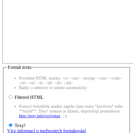
Formát textu
Povolené HTML značky: <a> <em> <strong> <cite> <code>
<ul> <ol> <li> <dl> <dt> <dd>
Řádky a odstavce se zalomí automaticky.
Filtered HTML
Pomocí hvězdiček snadno zapište částe textu *kurzívou* nebo
**tučně**. Texy! syntaxe je úžasná, doporučuji prostudovat
http://texy.info/cs/syntax
. ;-)
Texy!
Více informací o možnostech formátování