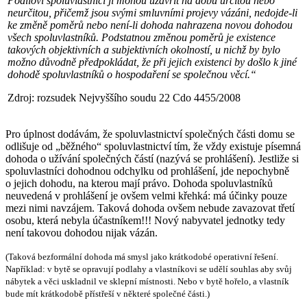
Podíloví spoluvlastníci ji mohou uzavřít na dobu určitou nebo
neurčitou, přičemž jsou svými smluvními projevy vázáni, nedojde-li
ke změně poměrů nebo není-li dohoda nahrazena novou dohodou
všech spoluvlastníků. Podstatnou změnou poměrů je existence
takových objektivních a subjektivních okolností, u nichž by bylo
možno důvodně předpokládat, že při jejich existenci by došlo k jiné
dohodě spoluvlastníků o hospodaření se společnou věcí.“
Zdroj: rozsudek Nejvyššího soudu 22 Cdo 4455/2008
Pro úplnost dodávám, že spoluvlastnictví společných části domu se
odlišuje od „běžného“ spoluvlastnictví tím, že vždy existuje písemná
dohoda o užívání společných částí (nazývá se prohlášení). Jestliže si
spoluvlastníci dohodnou odchylku od prohlášení, jde nepochybně
o jejich dohodu, na kterou mají právo. Dohoda spoluvlastníků
neuvedená v prohlášení je ovšem velmi křehká: má účinky pouze
mezi nimi navzájem. Taková dohoda ovšem nebude zavazovat třetí
osobu, která nebyla účastníkem!!! Nový nabyvatel jednotky tedy
není takovou dohodou nijak vázán.
(Taková bezformální dohoda má smysl jako krátkodobé operativní řešení.
Například: v bytě se opravují podlahy a vlastníkovi se udělí souhlas aby svůj
nábytek a věci uskladnil ve sklepní místnosti. Nebo v bytě hořelo, a vlastník
bude mít krátkodobě přístřeší v některé společné části.)