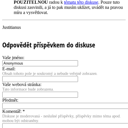
POUŽITELNOU
radou k
tématu této diskuse
. Pouze tuto
diskusi zasvinili, a já to pak musím uklízet, uvádět na pravou
míru a vysvětlovat.
Justitianus
Odpovědět příspěvkem do diskuse
Vaše jméno:
E-mail:
Obsah tohoto pole je soukromý a nebude veřejně zobrazen.
Vaše webová stránka:
Tato informace bude zobrazena.
Předmět:
Komentář:
*
Diskuse je moderovaná - neslušné příspěvky, příspěvky mimo téma apod.
mohou být odstraněny.