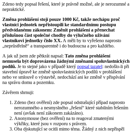
Zdeno tedy popsal řešení, které je právně možné, ale je nerozumné a
nepraktické.
Změna prohlášení stojí pouze 1000 Kč, takže nechápu proč
vlastníci jednotek nepřistoupili ke standardnímu postupu
předvídanému zákonem: Změnit prohlášení a přenechat
příslušnou část společné chodby do výlučného užívání
vlastníkovi jednotky číslo XX.
A měli by to vyřešeno naprosto
„neprůstřelně“ a transparentně i do budoucna a pro každého.
A jak už jsem zde pětkrát napsal:
Tato změna prohlášení
nemusela být doprovázena žádnými změnami spoluvlastnických
podílů.
Je to stejné jako v případě který
popsal tazatel
: nedošlo-li při
stavební úpravě ke změně spoluvlastnických podílů v prohlášení
nebo ve smlouvě o výstavbě, nedochází ani ke změně v přispívání
na správu domu a pozemku.
Závěrem shrnuji:
Zdeno (bez ověření) zde popsal odstrašující případ naprosto
nerozumného a nesmyslného „řešení“ které stabilním řešením
není (avšak není zákonem zakázáno).
Anonymouse (bez ověření) na to reagoval zmatenými
výkřiky, které jsou v rozporu s právem.
Oba diskutující se ocitli mimo téma. Žádný z nich nepřispěl