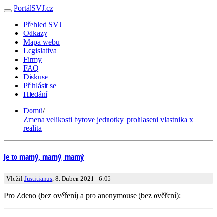
PortálSVJ.cz
Přehled SVJ
Odkazy
Mapa webu
Legislativa
Firmy
FAQ
Diskuse
Přihlásit se
Hledání
Domů
/
Zmena velikosti bytove jednotky, prohlaseni vlastnika x
realita
Je to marný, marný, marný
Vložil
Justitianus
, 8. Duben 2021 - 6:06
Pro Zdeno (bez ověření) a pro anonymouse (bez ověření):