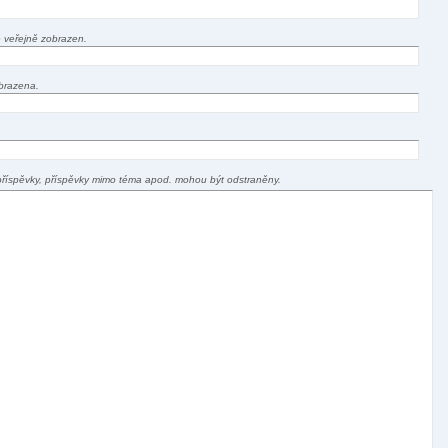
 veřejně zobrazen.
brazena.
příspěvky, příspěvky mimo téma apod. mohou být odstraněny.