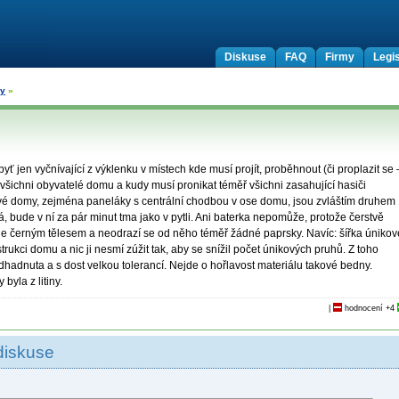
Diskuse
FAQ
Firmy
Legis
ny
»
 jen vyčnívající z výklenku v místech kde musí projít, proběhnout (či proplazit se 
všichni obyvatelé domu a kudy musí pronikat téměř všichni zasahující hasiči
ové domy, zejména paneláky s centrální chodbou v ose domu, jsou zvláštím druhem
, bude v ní za pár minut tma jako v pytli. Ani baterka nepomůže, protože čerstvě
le černým tělesem a neodrazí se od něho téměř žádné paprsky. Navíc: šířka únikov
trukci domu a nic ji nesmí zúžit tak, aby se snížil počet únikových pruhů. Z toho
dhadnuta a s dost velkou tolerancí. Nejde o hořlavost materiálu takové bedny.
byla z litiny.
|
hodnocení
+4
diskuse