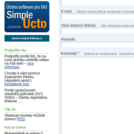
E-mail:
Obsah tohoto pole je soukromý a nebude
Vaše webová stránka:
Tato informace bude zo
Předmět:
Podpořte nás
Komentář:
*
Diskuse je moderovaná - neslušné 
Podpořte portál tím, že na
svoji stránku umístíte odkaz
na náš web –
více
informací
.
Chcete-li nám pomoci
(napsáním článku,
nápadem apod.),
kontaktujte nás
.
Portál společenství
vlastníků jednotek (SVJ,
SVBJ) – články, legislativa,
diskuse, …
Víte že...
Sledovat novinky můžete
pomocí
RSS
.
Kdo je online
Momentálně je online 0