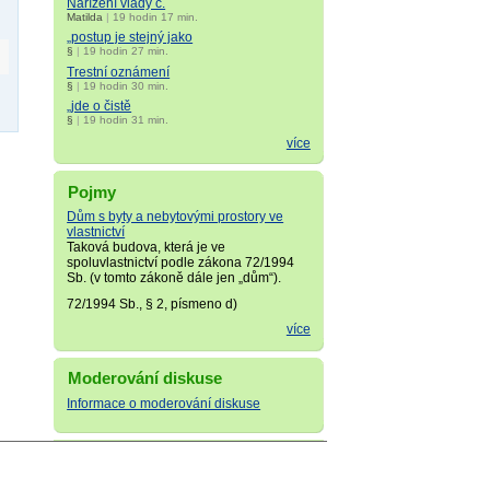
Nařízení vlády č.
Matilda
|
19 hodin 17 min.
„postup je stejný jako
§
|
19 hodin 27 min.
Trestní oznámení
§
|
19 hodin 30 min.
„jde o čistě
§
|
19 hodin 31 min.
více
Pojmy
Dům s byty a nebytovými prostory ve
vlastnictví
Taková budova, která je ve
spoluvlastnictví podle zákona 72/1994
Sb. (v tomto zákoně dále jen „dům“).
72/1994 Sb., § 2, písmeno d)
více
Moderování diskuse
Informace o moderování diskuse