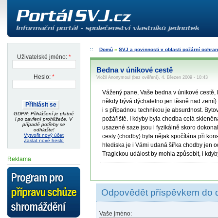
Domů
»
SVJ a povinnosti v oblasti požární ochra
Uživatelské jméno:
*
Bedna v únikové cestě
Heslo:
*
Vložil Anonymoul (bez ověření), 4. Březen 2009 - 10:43
Vážený pane, Vaše bedna v únikové cestě, byť
někdy bývá dýchatelno jen těsně nad zemí) 
i s případnou technikou je absurdnost. Byt
GDPR: Přihlášení je platné
požářiště. I kdyby byla chodba celá skleněná
i po zavření prohlížeče. V
případě potřeby se
usazené saze jsou i fyzikálně skoro dokona
odhlašte!
Vytvořit nový účet
cesty (chodby) byla nějak spočítána při kons
Zaslat nové heslo
hlediska je i Vámi udaná šířka chodby jen o
Tragickou událost by mohla způsobit, i kdyby 
Reklama
Odpovědět příspěvkem do 
Vaše jméno: