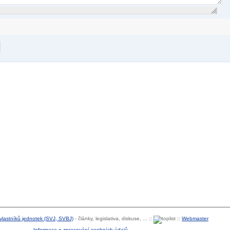
 vlastníků jednotek (SVJ, SVBJ)
- články, legislativa, diskuse, ... ::
::
Webmaster
Informace o zpracování osobních údajů