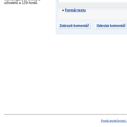
uživatelů a 129 hostů.
Formát textu
Portál společenství