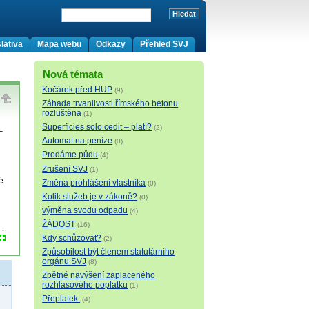
lativa
Mapa webu
Odkazy
Přehled SVJ
Nová témata
Kočárek před HUP
(9)
Záhada trvanlivosti římského betonu
rozluštěna
(1)
Superficies solo cedit – platí?
(2)
–
Automat na peníze
(0)
Prodáme půdu
(4)
Zrušení SVJ
(1)
é
Změna prohlášení vlastníka
(0)
Kolik služeb je v zákoně?
(0)
výměna svodu odpadu
(4)
ŽÁDOST
(16)
Kdy schůzovat?
(2)
Způsobilost být členem statutárního
orgánu SVJ
(8)
Zpětné navýšení zaplaceného
rozhlasového poplatku
(1)
Přeplatek
(4)