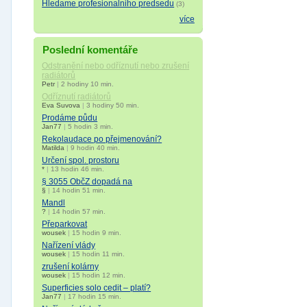
Hledame profesionalniho predsedu
(3)
více
Poslední komentáře
Odstranění nebo odříznutí nebo zrušení
radiátorů
Petr
|
2 hodiny 10 min.
Odříznutí radiátorů
Eva Suvova
|
3 hodiny 50 min.
Prodáme půdu
Jan77
|
5 hodin 3 min.
Rekolaudace po přejmenování?
Matilda
|
9 hodin 40 min.
Určení spol. prostoru
*
|
13 hodin 46 min.
§ 3055 ObčZ dopadá na
§
|
14 hodin 51 min.
Mandl
?
|
14 hodin 57 min.
Přeparkovat
wousek
|
15 hodin 9 min.
Nařízení vlády
wousek
|
15 hodin 11 min.
zrušení kolárny
wousek
|
15 hodin 12 min.
Superficies solo cedit – platí?
Jan77
|
17 hodin 15 min.