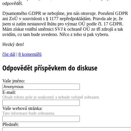
odpověděl.
D)samotného GDPR se nebojíme, jen nás otravuje. Porušení GDPR
ani ZoÚ v souvislosti s § 1177 nepředpo­kládám. Pravda ale je, že
jsem si zatím nestanovil lhůtu pro výmaz OÚ podle čl. 17 GDPR.
Mám získat vnitřní směrnici SVJ k ochraně OÚ ze tří zdrojů a tak
uvidím, co tam bude uvedeno. Něco z toho si pak vyberu.
Hezký den!
číst dál
|
8 komentářů
Odpovědět příspěvkem do diskuse
Vaše jméno:
E-mail:
Obsah tohoto pole je soukromý a nebude veřejně zobrazen.
Vaše webová stránka:
Tato informace bude zobrazena.
Předmět: