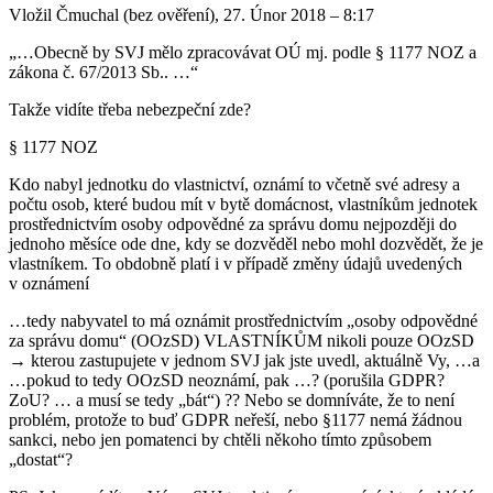
Vložil Čmuchal (bez ověření), 27. Únor 2018 – 8:17
„…Obecně by SVJ mělo zpracovávat OÚ mj. podle § 1177 NOZ a
zákona č. 67/2013 Sb.. …“
Takže vidíte třeba nebezpeční zde?
§ 1177 NOZ
Kdo nabyl jednotku do vlastnictví, oznámí to včetně své adresy a
počtu osob, které budou mít v bytě domácnost, vlastníkům jednotek
prostřednictvím osoby odpovědné za správu domu nejpozději do
jednoho měsíce ode dne, kdy se dozvěděl nebo mohl dozvědět, že je
vlastníkem. To obdobně platí i v případě změny údajů uvedených
v oznámení
…tedy nabyvatel to má oznámit prostřednictvím „osoby odpovědné
za správu domu“ (OOzSD) VLASTNÍKŮM nikoli pouze OOzSD
→ kterou zastupujete v jednom SVJ jak jste uvedl, aktuálně Vy, …a
…pokud to tedy OOzSD neoznámí, pak …? (porušila GDPR?
ZoU? … a musí se tedy „bát“) ?? Nebo se domníváte, že to není
problém, protože to buď GDPR neřeší, nebo §1177 nemá žádnou
sankci, nebo jen pomatenci by chtěli někoho tímto způsobem
„dostat“?