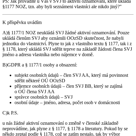
PS: Jak provádíte u Vás v SVJ to aktivní oznamování, které ukládá
§1177 NOZ, tzn. aby byli seznámeni vlastníci ale nikdo jiný?"
K příspěvku uvádím
A)§ 1177/1 NOZ neukládá SVJ žádné aktivní oznamování. Pouze
ukládá členům SVJ aby oznámili OOzSD skutečnost, že nabyli
jednotku do vlastnictví. Plyne to jak z vlastního textu § 1177, tak i z
§ 1178, který ukládá SVJ sdělit teprve na základě žádosti člena SVJ
jméno a adresu vlastníka nebo nájemce v domě.
B)GDPR a § 1177/1 osoby a obsazení:
subjekt osobních údajů – člen SVJ AA, který má povinnost
sdělit některé OÚ OOzSD
příjemce osobních údajů – člen SVJ BB, který se zajímá
o OÚ člena SVJ AA
správce osobních údajů – SVJ
osobní údaje – jméno, adresa, počet osob v domácnosti
C)k P.S.
u nás žádné aktivní oznamování o změně v členské základně
neprovádíme, jak plyne z § 1177, § 1178 a literatury. Pokud by se
někdo zeptal podle § 1178, což se zatím nestalo, tak by výbor