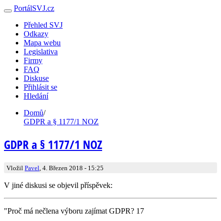
PortálSVJ.cz
Přehled SVJ
Odkazy
Mapa webu
Legislativa
Firmy
FAQ
Diskuse
Přihlásit se
Hledání
Domů
/
GDPR a § 1177/1 NOZ
GDPR a § 1177/1 NOZ
Vložil
Pavel
, 4. Březen 2018 - 15:25
V jiné diskusi se objevil příspěvek:
"Proč má nečlena výboru zajímat GDPR? 17