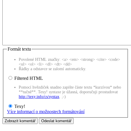
Formát textu
Povolené HTML značky: <a> <em> <strong> <cite> <code>
<ul> <ol> <li> <dl> <dt> <dd>
Řádky a odstavce se zalomí automaticky.
Filtered HTML
Pomocí hvězdiček snadno zapište částe textu *kurzívou* nebo
**tučně**. Texy! syntaxe je úžasná, doporučuji prostudovat
http://texy.info/cs/syntax
. ;-)
Texy!
Více informací o možnostech formátování