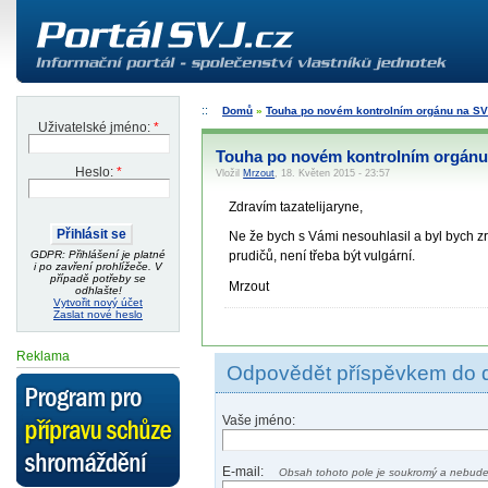
Domů
»
Touha po novém kontrolním orgánu na S
Uživatelské jméno:
*
Touha po novém kontrolním orgánu SVJ...
Heslo:
*
Vložil
Mrzout
, 18. Květen 2015 - 23:57
Zdravím tazatelijaryne,
Ne že bych s Vámi nesouhlasil a byl bych zr
GDPR: Přihlášení je platné
prudičů, není třeba být vulgární.
i po zavření prohlížeče. V
případě potřeby se
Mrzout
odhlašte!
Vytvořit nový účet
Zaslat nové heslo
Reklama
Odpovědět příspěvkem do 
Vaše jméno:
E-mail:
Obsah tohoto pole je soukromý a nebude