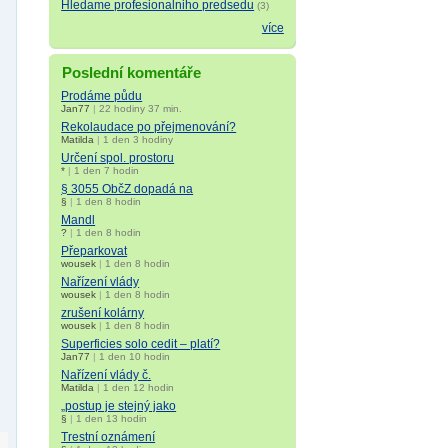
Hledame profesionalniho predsedu
(3)
více
Poslední komentáře
Prodáme půdu
Jan77
|
22 hodiny 37 min.
Rekolaudace po přejmenování?
Matilda
|
1 den 3 hodiny
Určení spol. prostoru
*
|
1 den 7 hodin
§ 3055 ObčZ dopadá na
§
|
1 den 8 hodin
Mandl
?
|
1 den 8 hodin
Přeparkovat
wousek
|
1 den 8 hodin
Nařízení vlády
wousek
|
1 den 8 hodin
zrušení kolárny
wousek
|
1 den 8 hodin
Superficies solo cedit – platí?
Jan77
|
1 den 10 hodin
Nařízení vlády č.
Matilda
|
1 den 12 hodin
„postup je stejný jako
§
|
1 den 13 hodin
Trestní oznámení