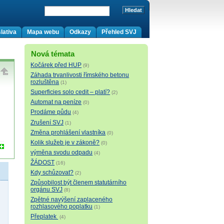
lativa
Mapa webu
Odkazy
Přehled SVJ
Nová témata
Kočárek před HUP
(9)
Záhada trvanlivosti římského betonu
rozluštěna
(1)
Superficies solo cedit – platí?
(2)
Automat na peníze
(0)
Prodáme půdu
(4)
Zrušení SVJ
(1)
Změna prohlášení vlastníka
(0)
Kolik služeb je v zákoně?
(0)
výměna svodu odpadu
(4)
ŽÁDOST
(16)
Kdy schůzovat?
(2)
Způsobilost být členem statutárního
orgánu SVJ
(8)
Zpětné navýšení zaplaceného
rozhlasového poplatku
(1)
Přeplatek
(4)