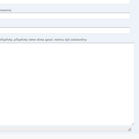
brazena.
příspěvky, příspěvky mimo téma apod. mohou být odstraněny.