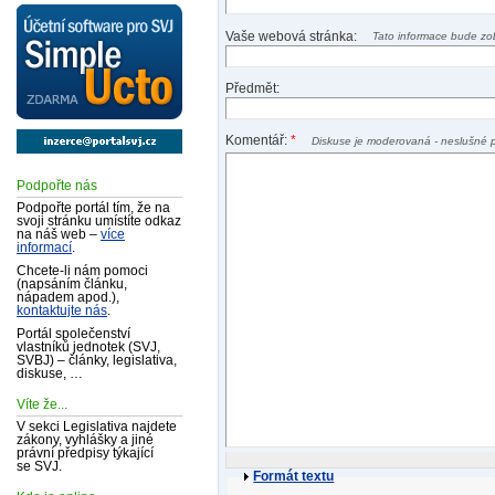
Vaše webová stránka:
Tato informace bude zo
Předmět:
Komentář:
*
Diskuse je moderovaná - neslušné 
Podpořte nás
Podpořte portál tím, že na
svoji stránku umístíte odkaz
na náš web –
více
informací
.
Chcete-li nám pomoci
(napsáním článku,
nápadem apod.),
kontaktujte nás
.
Portál společenství
vlastníků jednotek (SVJ,
SVBJ) – články, legislativa,
diskuse, …
Víte že...
V sekci Legislativa najdete
zákony, vyhlášky a jiné
právní předpisy týkající
se SVJ.
Formát textu