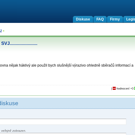
Diskuse
FAQ
Firmy
Legis
VJ
»
....................
ovna nějak háklivý ale použil bych slušnější výrazivo ohledně sběračů informací a
|
hodnocení
+3
diskuse
 veřejně zobrazen.