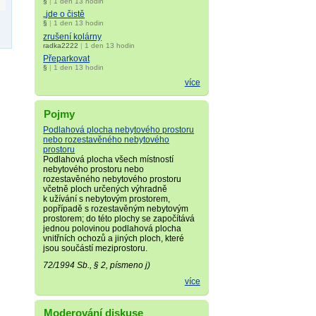
§
|
1 den 13 hodin
„jde o čistě
§
|
1 den 13 hodin
zrušení kolárny
radka2222
|
1 den 13 hodin
Přeparkovat
§
|
1 den 13 hodin
více
Pojmy
Podlahová plocha nebytového prostoru
nebo rozestavěného nebytového
prostoru
Podlahová plocha všech místností
nebytového prostoru nebo
rozestavěného nebytového prostoru
včetně ploch určených výhradně
k užívání s nebytovým prostorem,
popřípadě s rozestavěným nebytovým
prostorem; do této plochy se započítává
jednou polovinou podlahová plocha
vnitřních ochozů a jiných ploch, které
jsou součástí meziprostoru.
72/1994 Sb., § 2, písmeno j)
více
Moderování diskuse