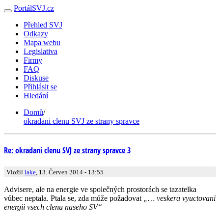
PortálSVJ.cz
Přehled SVJ
Odkazy
Mapa webu
Legislativa
Firmy
FAQ
Diskuse
Přihlásit se
Hledání
Domů
/
okradani clenu SVJ ze strany spravce
Re: okradani clenu SVJ ze strany spravce 3
Vložil
lake
, 13. Červen 2014 - 13:55
Advisere, ale na energie ve společných prostorách se tazatelka
vůbec neptala. Ptala se, zda může požadovat
„… veskera vyuctovani
energii vsech clenu naseho SV“