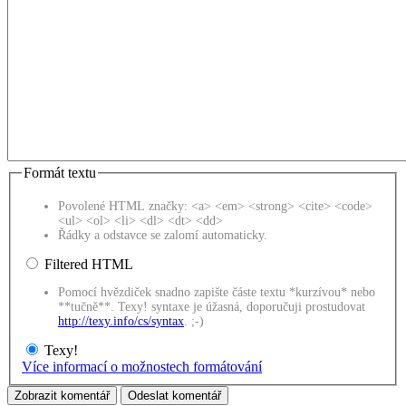
Formát textu
Povolené HTML značky: <a> <em> <strong> <cite> <code>
<ul> <ol> <li> <dl> <dt> <dd>
Řádky a odstavce se zalomí automaticky.
Filtered HTML
Pomocí hvězdiček snadno zapište částe textu *kurzívou* nebo
**tučně**. Texy! syntaxe je úžasná, doporučuji prostudovat
http://texy.info/cs/syntax
. ;-)
Texy!
Více informací o možnostech formátování