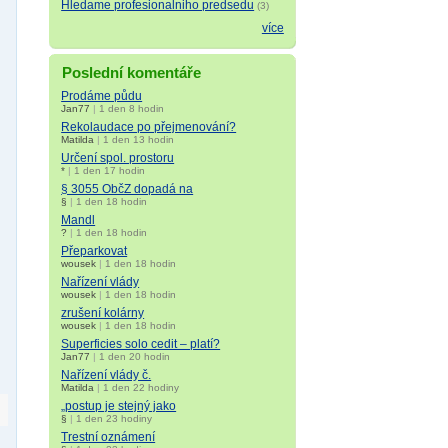
Hledame profesionalniho predsedu
(3)
více
Poslední komentáře
Prodáme půdu
Jan77
|
1 den 8 hodin
Rekolaudace po přejmenování?
Matilda
|
1 den 13 hodin
Určení spol. prostoru
*
|
1 den 17 hodin
§ 3055 ObčZ dopadá na
§
|
1 den 18 hodin
Mandl
?
|
1 den 18 hodin
Přeparkovat
wousek
|
1 den 18 hodin
Nařízení vlády
wousek
|
1 den 18 hodin
zrušení kolárny
wousek
|
1 den 18 hodin
Superficies solo cedit – platí?
Jan77
|
1 den 20 hodin
Nařízení vlády č.
Matilda
|
1 den 22 hodiny
„postup je stejný jako
§
|
1 den 23 hodiny
Trestní oznámení