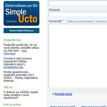
Předmět:
Komentář:
*
Diskuse je moderovaná - neslušné 
Podpořte nás
Podpořte portál tím, že na
svoji stránku umístíte odkaz
na náš web –
více
informací
.
Chcete-li nám pomoci
(napsáním článku,
nápadem apod.),
kontaktujte nás
.
Portál společenství
vlastníků jednotek (SVJ,
SVBJ) – články, legislativa,
diskuse, …
Víte že...
V diskusi se můžete zeptat
Formát textu
nebo podělit o svou
zkušenost?
Kdo je online