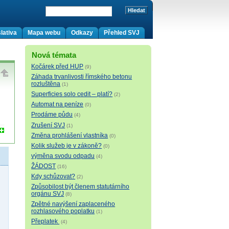
lativa
Mapa webu
Odkazy
Přehled SVJ
Nová témata
Kočárek před HUP
(9)
Záhada trvanlivosti římského betonu
rozluštěna
(1)
Superficies solo cedit – platí?
(2)
Automat na peníze
(0)
Prodáme půdu
(4)
Zrušení SVJ
(1)
Změna prohlášení vlastníka
(0)
Kolik služeb je v zákoně?
(0)
výměna svodu odpadu
(4)
ŽÁDOST
(16)
Kdy schůzovat?
(2)
Způsobilost být členem statutárního
orgánu SVJ
(8)
Zpětné navýšení zaplaceného
rozhlasového poplatku
(1)
Přeplatek
(4)