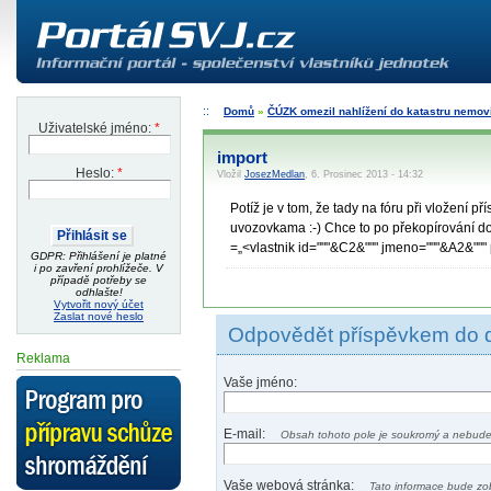
Domů
»
ČÚZK omezil nahlížení do katastru nemovi
Uživatelské jméno:
*
import
Heslo:
*
Vložil
JosezMedlan
, 6. Prosinec 2013 - 14:32
Potíž je v tom, že tady na fóru při vložení
uvozovkama :-) Chce to po překopírování do
=„<vlastnik id="""&C2&""" jmeno="""&A2&""" 
GDPR: Přihlášení je platné
i po zavření prohlížeče. V
případě potřeby se
odhlašte!
Vytvořit nový účet
Zaslat nové heslo
Odpovědět příspěvkem do 
Reklama
Vaše jméno:
E-mail:
Obsah tohoto pole je soukromý a nebude
Vaše webová stránka:
Tato informace bude zo