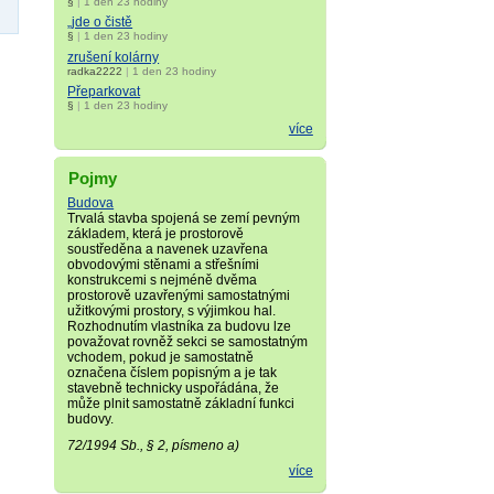
§
|
1 den 23 hodiny
„jde o čistě
§
|
1 den 23 hodiny
zrušení kolárny
radka2222
|
1 den 23 hodiny
Přeparkovat
§
|
1 den 23 hodiny
více
Pojmy
Budova
Trvalá stavba spojená se zemí pevným
základem, která je prostorově
soustředěna a navenek uzavřena
obvodovými stěnami a střešními
konstrukcemi s nejméně dvěma
prostorově uzavřenými samostatnými
užitkovými prostory, s výjimkou hal.
Rozhodnutím vlastníka za budovu lze
považovat rovněž sekci se samostatným
vchodem, pokud je samostatně
označena číslem popisným a je tak
stavebně technicky uspořádána, že
může plnit samostatně základní funkci
budovy.
72/1994 Sb., § 2, písmeno a)
více