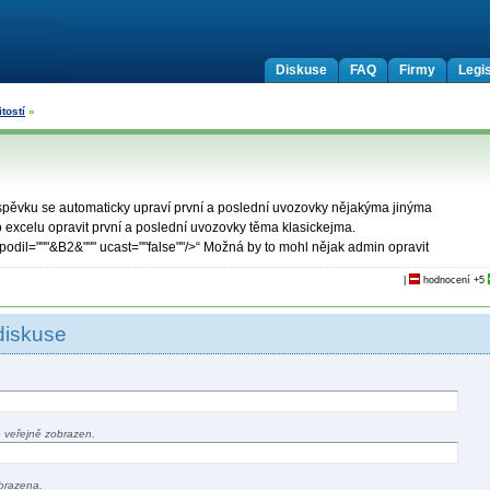
Diskuse
FAQ
Firmy
Legis
tostí
»
 příspěvku se automaticky upraví první a poslední uvozovky nějakýma jinýma
 excelu opravit první a poslední uvozovky těma klasickejma.
podil="""&B2&""" ucast=""false""/>“ Možná by to mohl nějak admin opravit
|
hodnocení
+5
diskuse
 veřejně zobrazen.
brazena.