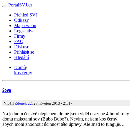
PortálSVJ.cz
Přehled SVJ
Odkazy
Mapa webu
Legislativa
Firmy
FAQ
Diskuse
Přihlásit se
Hledání
Domů
/
kos černý
Sova
Vložil
Zdenek 22
, 27. Květen 2013 - 21:17
Na jednom čerstvě otepleném domě jsem viděl osazené 4 horní rohy
domu maketami sov (Bubo Bubo?). Nevím, nejsem kos černý,
abych mohl zhodnotit účinnost této úpravy. Ale snad to funguje…