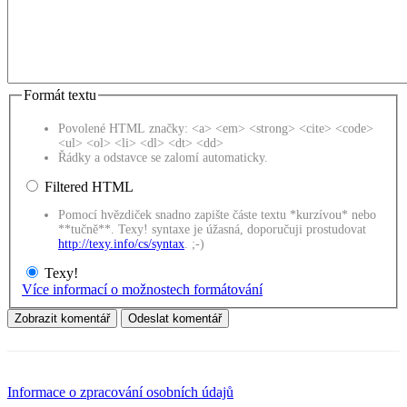
Formát textu
Povolené HTML značky: <a> <em> <strong> <cite> <code>
<ul> <ol> <li> <dl> <dt> <dd>
Řádky a odstavce se zalomí automaticky.
Filtered HTML
Pomocí hvězdiček snadno zapište částe textu *kurzívou* nebo
**tučně**. Texy! syntaxe je úžasná, doporučuji prostudovat
http://texy.info/cs/syntax
. ;-)
Texy!
Více informací o možnostech formátování
Informace o zpracování osobních údajů