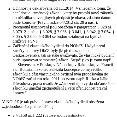
Účinnost je deklarovaná od 1.1.2014. Vzhledem k tomu, že
není dosud „změnový zákon“, který by promítl nový zákoník
do několika stovek jiných předpisů je obava, zda toto datum
bude konečné (Právní rádce 04/2012 str. 28 a násl.).
Přechodná ustanovení jsou obsažena v paragrafech 3 028 až
3 079. Zejména § 3 028, § 3 036, § 3 041, § 3 042, § 3 054, §
3 055, § 3 056, § 3 064 se budou vztahovat na bytová
družstva a SVJ.
Začlenění vlastnického bydlení do NObčZ. I když první
záměry na nový ObčZ byly již před rozpadem
Československa, tak se stále uvažovalo, že vlastnické bydlení
bude upravovat samostatný zákon. Stejně jako je tomu např.
na Slovensku, v Polsku, v Německu, v Rakousku, ve Francii
atd. Bohužel nakonec zvítězila koncepce co největšího
zákoníku a část vlastnického bydlení byla propašována do
NObčZ začátkem roku 2011 po vzoru např. Ruska a Itálie.
Důvodová zpráva uvádí, že „Zařazení úpravy do občanského
zákoníku umožní zjednodušení a větší přehlednost právní
úpravy.“
V NObčZ je tak právní úprava vlastnického bydlení obsažena
„zjednodušeně a přehledně“ mj.
v § 1158 až 1 222 (bytové spoluvlastnictví)