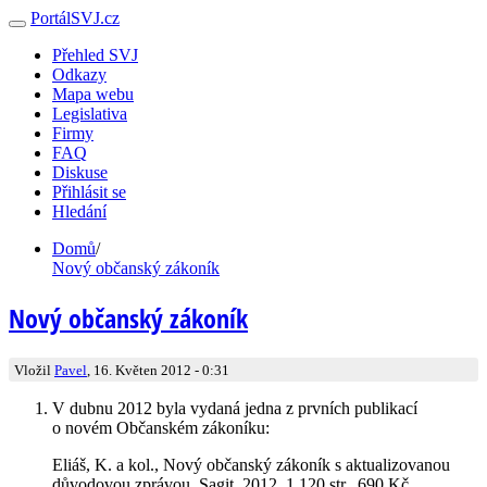
PortálSVJ.cz
Přehled SVJ
Odkazy
Mapa webu
Legislativa
Firmy
FAQ
Diskuse
Přihlásit se
Hledání
Domů
/
Nový občanský zákoník
Nový občanský zákoník
Vložil
Pavel
, 16. Květen 2012 - 0:31
V dubnu 2012 byla vydaná jedna z prvních publikací
o novém Občanském zákoníku:
Eliáš, K. a kol., Nový občanský zákoník s aktualizovanou
důvodovou zprávou, Sagit, 2012, 1 120 str., 690 Kč