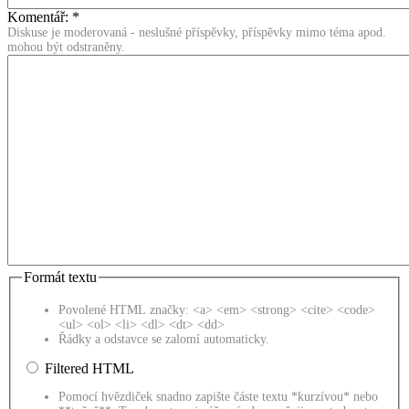
Komentář:
*
Diskuse je moderovaná - neslušné příspěvky, příspěvky mimo téma apod.
mohou být odstraněny.
Formát textu
Povolené HTML značky: <a> <em> <strong> <cite> <code>
<ul> <ol> <li> <dl> <dt> <dd>
Řádky a odstavce se zalomí automaticky.
Filtered HTML
Pomocí hvězdiček snadno zapište částe textu *kurzívou* nebo