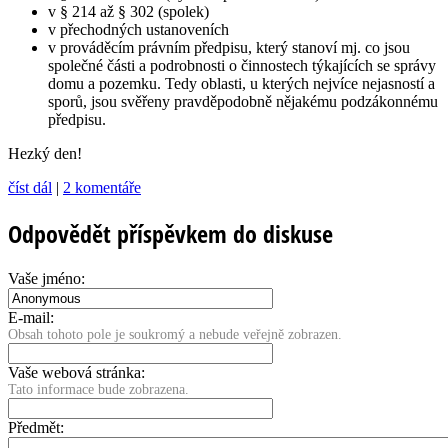
v § 214 až § 302 (spolek)
v přechodných ustanoveních
v prováděcím právním předpisu, který stanoví mj. co jsou
společné části a podrobnosti o činnostech týkajících se správy
domu a pozemku. Tedy oblasti, u kterých nejvíce nejasností a
sporů, jsou svěřeny pravděpodobně nějakému podzákonnému
předpisu.
Hezký den!
číst dál
|
2 komentáře
Odpovědět příspěvkem do diskuse
Vaše jméno:
E-mail:
Obsah tohoto pole je soukromý a nebude veřejně zobrazen.
Vaše webová stránka:
Tato informace bude zobrazena.
Předmět: